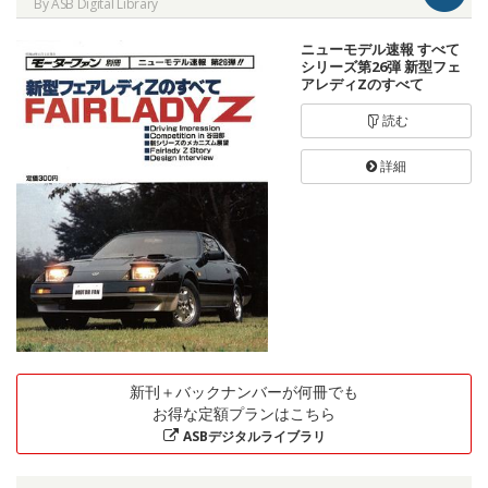
By ASB Digital Library
ニューモデル速報 すべて
シリーズ第26弾 新型フェ
アレディZのすべて
読む
詳細
新刊＋バックナンバーが何冊でも
お得な定額プランはこちら
ASBデジタルライブラリ