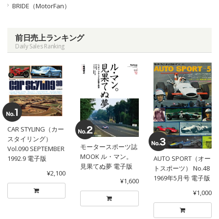
BRIDE（MotorFan）
前日売上ランキング
Daily Sales Ranking
CAR STYLING（カー
スタイリング）
モータースポーツ誌
Vol.090 SEPTEMBER
MOOK ル・マン。
1992.9 電子版
AUTO SPORT（オー
見果てぬ夢 電子版
トスポーツ） No.48
¥2,100
1969年5月号 電子版
¥1,600
¥1,000