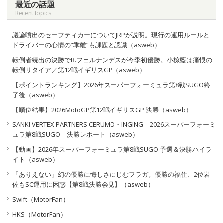
最近の話題
Recent topics
議論噴出のセーフティカーについてJRPが説明。現行の運用ルールと
ドライバーの心情の”乖離”も課題と認識（asweb）
転倒者続出の決勝でR.フェルナンデスが今季初優勝。小椋藍は痛恨の
転倒リタイア／第12戦イギリスGP（asweb）
【ポイントランキング】2026年スーパーフォーミュラ第8戦SUGO終
了後（asweb）
【順位結果】2026MotoGP第12戦イギリスGP 決勝（asweb）
SANKI VERTEX PARTNERS CERUMO・INGING 2026スーパーフォーミ
ュラ第8戦SUGO 決勝レポート（asweb）
【動画】2026年スーパーフォーミュラ第8戦SUGO 予選＆決勝ハイラ
イト（asweb）
「ありえない」幻の優勝に悔しさにじむフラガ。優勝の福住、2位岩
佐もSC運用に困惑【第8戦決勝会見】（asweb）
Swift（MotorFan）
HKS（MotorFan）