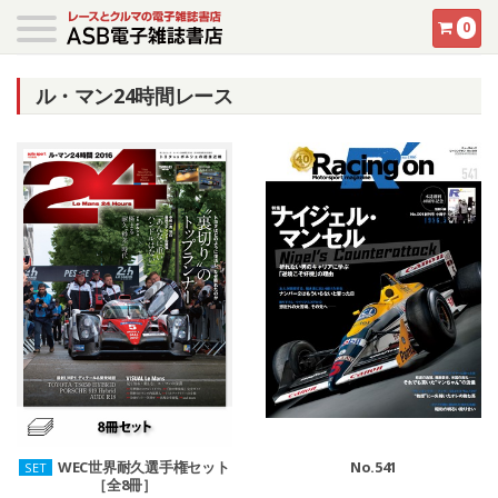
0
ル・マン24時間レース
WEC世界耐久選手権セット
No.541
SET
［全8冊］