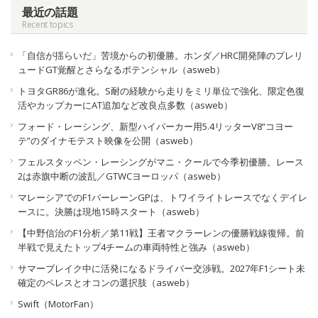
最近の話題
Recent topics
「自信が揺らいだ」苦境からの初優勝。ホンダ／HRC開発陣のプレリ
ュードGT覚醒とさらなるポテンシャル（asweb）
トヨタGR86が進化。S耐の経験から走りをミリ単位で強化、限定色復
活やカップカーにAT追加など改良点多数（asweb）
フォード・レーシング、新型ハイパーカー用5.4リッターV8“コヨー
テ”のダイナモテスト映像を公開（asweb）
フェルスタッペン・レーシングがマニ・クールで今季初優勝。レース
2は赤旗中断の波乱／GTWCヨーロッパ（asweb）
マレーシアでのF1バーレーンGPは、トワイライトレースでなくデイレ
ースに。決勝は現地15時スタート（asweb）
【中野信治のF1分析／第11戦】王者マクラーレンの優勝戦線復帰。前
半戦で見えたトップ4チームの車両特性と強み（asweb）
サマーブレイク中に活発になるドライバー交渉戦。2027年F1シート未
確定のペレスとオコンの選択肢（asweb）
Swift（MotorFan）