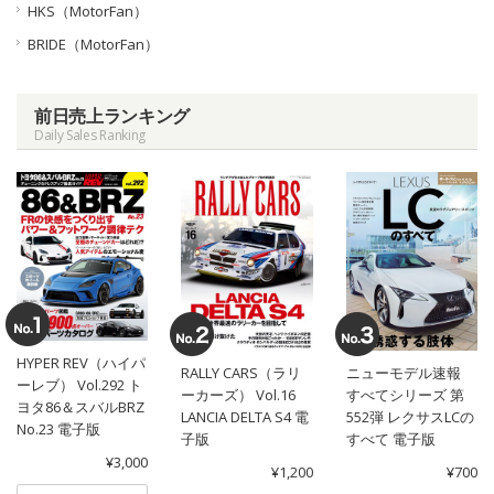
HKS（MotorFan）
BRIDE（MotorFan）
前日売上ランキング
Daily Sales Ranking
HYPER REV（ハイパ
RALLY CARS（ラリ
ニューモデル速報
ーレブ） Vol.292 ト
ーカーズ） Vol.16
すべてシリーズ 第
ヨタ86＆スバルBRZ
LANCIA DELTA S4 電
552弾 レクサスLCの
No.23 電子版
子版
すべて 電子版
¥3,000
¥1,200
¥700