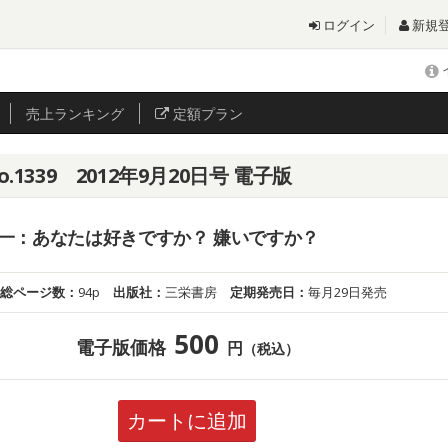
ログイン
新規
売上
ランキング
定額プラン
.1339 2012年9月20日号 電子版
一：あなたは好きですか？ 嫌いですか？
総ページ数：
94p
出版社：
三栄書房
定期発売日：
毎月29日発売
500
電子版価格
円
（税込）
カートに追加