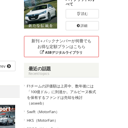
べて
読む
詳細
新刊＋バックナンバーが何冊でも
お得な定額プランはこちら
ASBデジタルライブラリ
rev
最近の話題
Recent topics
F1チームの評価額は上昇中、数年後には
「100億ドル」に到達か。アルピーヌ株式
を保有するファンドは売却を検討
（asweb）
Swift（MotorFan）
HKS（MotorFan）