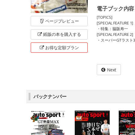
電子ブック内容
[TOPICS]
ページ
プレビュー
[SPECIAL FEATURE 1]
・特集：脇阪寿一
紙版の本を
購入する
[SPECIAL FEATURE 2]
・スーパーGTラスト
お得な定額
プラン
Next
バックナンバー