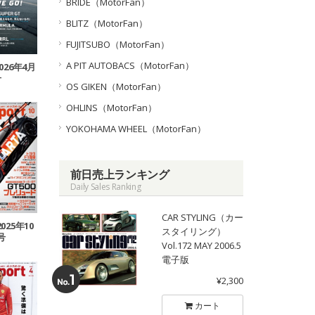
BRIDE（MotorFan）
BLITZ（MotorFan）
FUJITSUBO（MotorFan）
A PIT AUTOBACS（MotorFan）
2026年4月
号
OS GIKEN（MotorFan）
OHLINS（MotorFan）
YOKOHAMA WHEEL（MotorFan）
前日売上ランキング
Daily Sales Ranking
CAR STYLING（カー
2025年10
スタイリング）
号
Vol.172 MAY 2006.5
電子版
¥2,300
カート