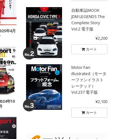
自動車誌MOOK
JDM LEGENDS The
Complete Story
Vol.2 電子版
2025年4月
号
¥2,200
カート
Motor Fan
illustrated（モータ
ーファンイラスト
レーテッド）
Vol.237 電子版
2024年10
¥2,100
号
カート