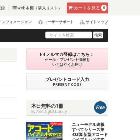
カート
を見る
登録
web本棚（購入リスト）
0
インフォメーション
ユーザーサポート
サイトマップ
検索
メルマガ登録はこちら！
セール・プレゼント情報を
いちはやくお届け
プレゼントコード入力
PRESENT CODE
本日無料の1冊
By ASB Digital Library
ニューモデル速報
すべてシリーズ第
483弾 新型アコード
ハイブリッドのす