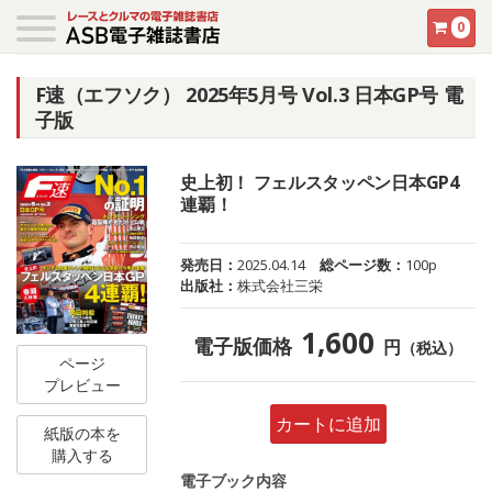
0
F速（エフソク） 2025年5月号 Vol.3 日本GP号 電
子版
史上初！ フェルスタッペン日本GP4
連覇！
発売日：
2025.04.14
総ページ数：
100p
出版社：
株式会社三栄
1,600
電子版価格
円
（税込）
ページ
プレビュー
カートに追加
紙版の本を
購入する
電子ブック内容