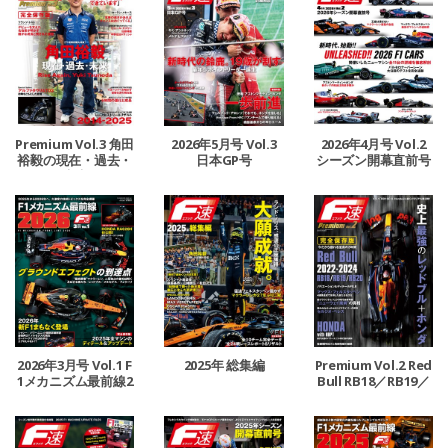
Premium Vol.3 角田
2026年5月号 Vol.3
2026年4月号 Vol.2
裕毅の現在・過去・
日本GP号
シーズン開幕直前号
未来
2026年3月号 Vol.1 F
2025年 総集編
Premium Vol.2 Red
1メカニズム最前線2
Bull RB18／RB19／
026
RB20