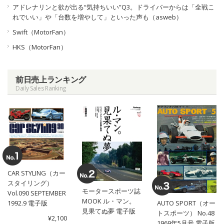
アドレナリンと欲が出る“気持ちいい”Q3。ドライバーからは「全戦こ
れでいい」や「台数を増やして」といった声も（asweb）
Swift（MotorFan）
HKS（MotorFan）
前日売上ランキング
Daily Sales Ranking
CAR STYLING（カー
スタイリング）
モータースポーツ誌
Vol.090 SEPTEMBER
MOOK ル・マン。
1992.9 電子版
AUTO SPORT（オー
見果てぬ夢 電子版
トスポーツ） No.48
¥2,100
1969年5月号 電子版