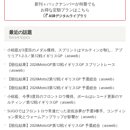
新刊＋バックナンバーが何冊でも
お得な定額プランはこちら
ASBデジタルライブラリ
最近の話題
Recent topics
小椋藍が3度目のメダル獲得。スプリントはマルティンが制し、アプ
リリア1-2-3／第12戦イギリスGP（asweb）
【順位結果】2026MotoGP第12戦イギリスGP スプリントレース
（asweb）
【順位結果】2026Moto2第12戦イギリスGP 予選総合（asweb）
【順位結果】2026Moto3第12戦イギリスGP 予選総合（asweb）
小椋藍、今季3度目のフロントロウ獲得。ポールはレコード更新のマ
ルティン／第12戦イギリスGP（asweb）
SUGOではフロントロウ常連だった岩佐歩夢が予選9番手。コンディシ
ョン変化とウォームアップラップが影響か（asweb）
【順位結果】2026MotoGP第12戦イギリスGP 予選総合（asweb）