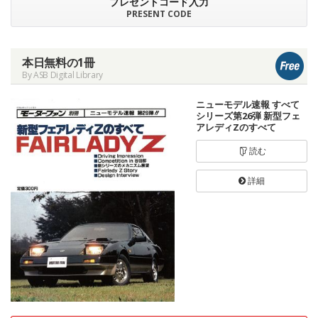
プレゼントコード入力
PRESENT CODE
本日無料の1冊
By ASB Digital Library
ニューモデル速報 すべて
シリーズ第26弾 新型フェ
アレディZのすべて
読む
詳細