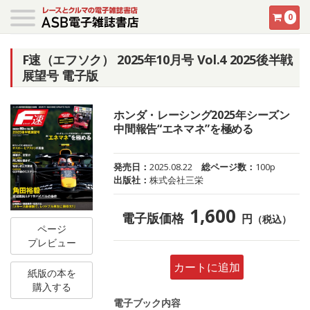
0
F速（エフソク） 2025年10月号 Vol.4 2025後半戦
展望号 電子版
ホンダ・レーシング2025年シーズン
中間報告“エネマネ”を極める
発売日：
2025.08.22
総ページ数：
100p
出版社：
株式会社三栄
1,600
電子版価格
円
（税込）
ページ
プレビュー
カートに追加
紙版の本を
購入する
電子ブック内容