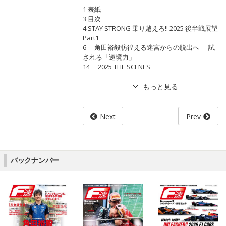
1 表紙
3 目次
4 STAY STRONG 乗り越えろ!! 2025 後半戦展望
Part1
6 角田裕毅彷徨える迷宮からの脱出へ──試
される「逆境力」
14 2025 THE SCENES
Next
Prev
バックナンバー