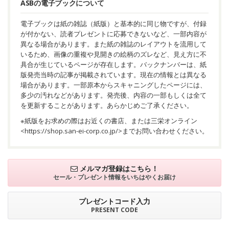
ASBの電子ブックについて
電子ブックは紙の雑誌（紙版）と基本的に同じ物ですが、付録
が付かない、読者プレゼントに応募できないなど、一部内容が
異なる場合があります。また紙の雑誌のレイアウトを流用して
いるため、画像の重複や見開きの絵柄のズレなど、見え方に不
具合が生じているページが存在します。バックナンバーは、紙
版発売当時の記事が掲載されています。現在の情報とは異なる
場合があります。一部原本からスキャニングしたページには、
多少の汚れなどがあります。発売後、内容の一部もしくは全て
を更新することがあります。あらかじめご了承ください。
※紙版をお求めの際はお近くの書店、または三栄オンライン
<
https://shop.san-ei-corp.co.jp/
>までお問い合わせください。
メルマガ登録はこちら！
セール・プレゼント情報を
いちはやくお届け
プレゼントコード入力
PRESENT CODE