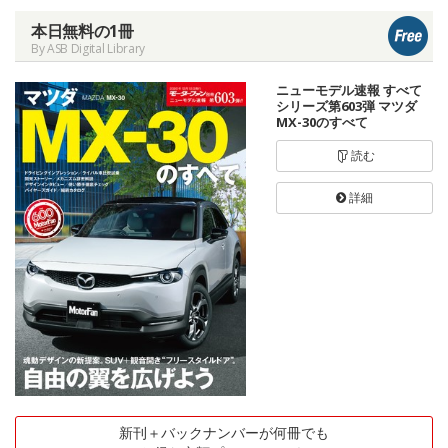
本日無料の1冊
By ASB Digital Library
ニューモデル速報 すべて
シリーズ第603弾 マツダ
MX-30のすべて
読む
詳細
新刊＋バックナンバーが何冊でも