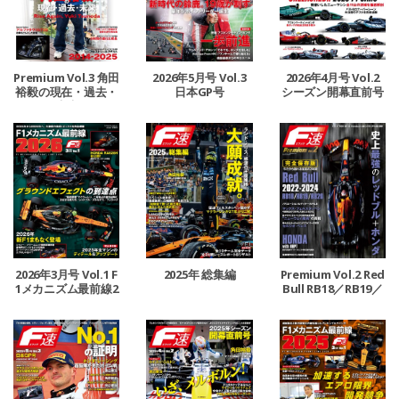
Premium Vol.3 角田
2026年5月号 Vol.3
2026年4月号 Vol.2
裕毅の現在・過去・
日本GP号
シーズン開幕直前号
未来
2026年3月号 Vol.1 F
2025年 総集編
Premium Vol.2 Red
1メカニズム最前線2
Bull RB18／RB19／
026
RB20