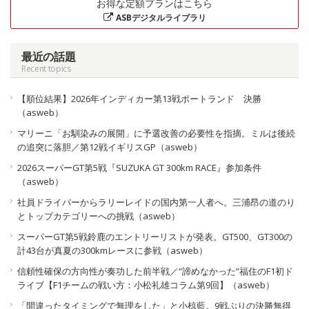
お得な定額プランはこちら
ASBデジタルライブラリ
最近の話題
Recent topics
【順位結果】2026年インディカー第13戦ポートランド 決勝
（asweb）
マリーニ「お馴染みの展開」に予選改善の必要性を指摘。ミルは後続
の追突に落胆／第12戦イギリスGP（asweb）
2026スーパーGT第5戦『SUZUKA GT 300km RACE』参加条件
（asweb）
社員ドライバーからラリーレイドの国内第一人者へ。三浦昂の道のり
とトップカテゴリーへの挑戦（asweb）
スーパーGT第5戦鈴鹿のエントリーリストが発表。GT500、GT300の
計43台が真夏の300kmレースに参戦（asweb）
信頼性確保の方向性が奏功した前半戦／“諦めなかった”福住のF1初ド
ライブ【F1チームの戦い方：小松礼雄コラム第9回】（asweb）
「間違ったタイミングで無理をした」と小椋藍。9戦ぶりの決勝無得