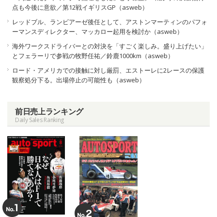
点も今後に意欲／第12戦イギリスGP（asweb）
レッドブル、ランビアーゼ後任として、アストンマーティンのパフォ
ーマンスディレクター、マッカロー起用を検討か（asweb）
海外ワークスドライバーとの対決を「すごく楽しみ。盛り上げたい」
とフェラーリで参戦の牧野任祐／鈴鹿1000km（asweb）
ロード・アメリカでの接触に対し厳罰、エストーレに2レースの保護
観察処分下る。出場停止の可能性も（asweb）
前日売上ランキング
Daily Sales Ranking