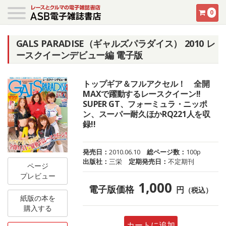
0
GALS PARADISE（ギャルズパラダイス） 2010 レ
ースクイーンデビュー編 電子版
トップギア＆フルアクセル！ 全開
MAXで躍動するレースクイーン!!
SUPER GT、フォーミュラ・ニッポ
ン、スーパー耐久ほかRQ221人を収
録!!
発売日：
2010.06.10
総ページ数：
100p
出版社：
三栄
定期発売日：
不定期刊
ページ
プレビュー
1,000
電子版価格
円
（税込）
紙版の本を
購入する
カートに追加