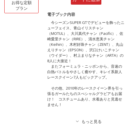
お得な定額
プラン
電子ブック内容
今シーズンSUPER GTでデビューを飾ったニ
ューフェイス、青山イリスチャン
（MOTUL）、大川真代チャン（Pacific）、佐
崎愛里チャン（RIRE）、清水恵美チャン
（Keihin）、木村好珠チャン（ZENT）、丸山
えりチャン（EPSON）、沢口けいこチャン
（ウイダー）、村上まりなチャン（ARTA）の
8人に大接近！
またフォーミュラ・ニッポンから、音速の
白熱バトルをやさしく癒やす、キレイ系新人
レースクイーン7人もピックアップ。
その他、2010年のレースクイーン界を引っ
張るガールたちのスぺシャルグラビアもお届
け！ コスチュームあり、水着ありと見逃せ
ません！