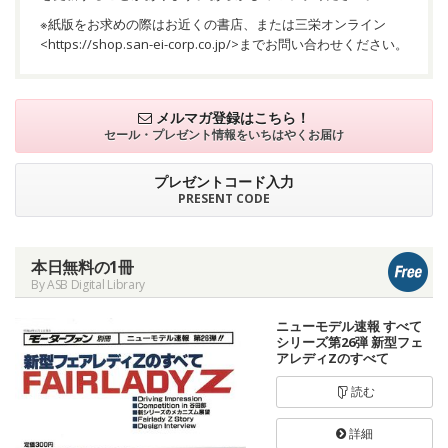
※紙版をお求めの際はお近くの書店、または三栄オンライン
<
https://shop.san-ei-corp.co.jp/
>までお問い合わせください。
メルマガ登録はこちら！
セール・プレゼント情報を
いちはやくお届け
プレゼントコード入力
PRESENT CODE
本日無料の1冊
By ASB Digital Library
ニューモデル速報 すべて
シリーズ第26弾 新型フェ
アレディZのすべて
読む
詳細