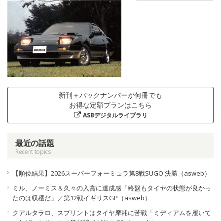
新刊＋バックナンバーが何冊でも
お得な定額プランはこちら
ASBデジタルライブラリ
最近の話題
Recent topics
【順位結果】2026スーパーフォーミュラ第8戦SUGO 決勝（asweb）
ミル、ノーミス＆久々の入賞に達成感「終盤もタイヤの状態が良かっ
たのは収穫だ」／第12戦イギリスGP（asweb）
クアルタラロ、スプリントはタイヤ摩耗に苦戦「ミディアムを履いて