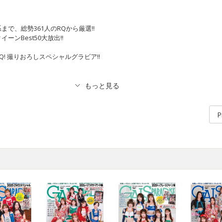
で、総勢361人のRQから厳選!!
ーンBest50大放出!!
! 撮りおろしスペシャルグラビア!!
P