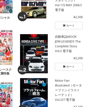
スタイリング）
Vol.172 MAY 2006.5
電子版
¥2,300
スペシャル
カート
自動車誌MOOK
JDM LEGENDS The
Complete Story
Vol.2 電子版
¥2,200
カート
日本レースク
大賞特集
Motor Fan
illustrated（モータ
ーファンイラスト
レーテッド）
Vol.237 電子版
¥2,100