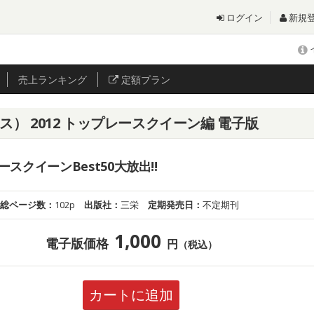
ログイン
新規
売上
ランキング
定額プラン
イス） 2012 トップレースクイーン編 電子版
スクイーンBest50大放出!!
総ページ数：
102p
出版社：
三栄
定期発売日：
不定期刊
1,000
電子版価格
円
（税込）
カートに追加