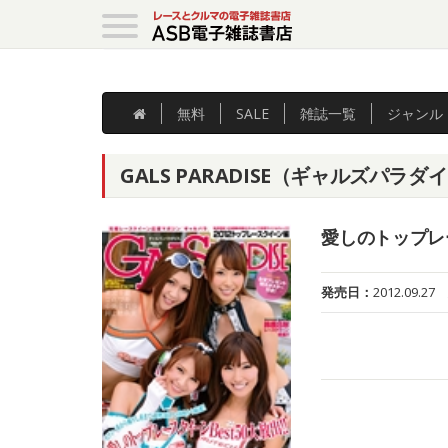
無料
SALE
雑誌
一覧
ジャンル
GALS PARADISE（ギャルズパラダ
愛しのトップレー
発売日：
2012.09.27