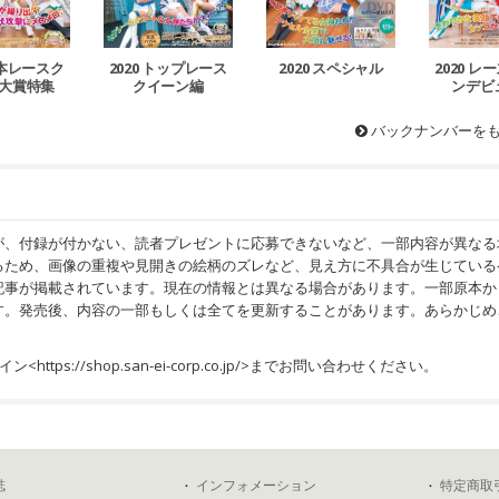
日本レースク
2020 トップレース
2020 スペシャル
2020 
大賞特集
クイーン編
ンデビ
バックナンバーを
が、付録が付かない、読者プレゼントに応募できないなど、一部内容が異なる
るため、画像の重複や見開きの絵柄のズレなど、見え方に不具合が生じている
記事が掲載されています。現在の情報とは異なる場合があります。一部原本か
す。発売後、内容の一部もしくは全てを更新することがあります。あらかじめ
イン<
https://shop.san-ei-corp.co.jp/
>までお問い合わせください。
誌
インフォメーション
特定商取