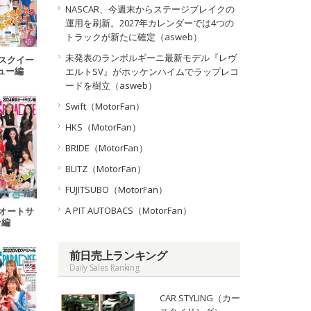
NASCAR、今週末からステージブレイクの
運用を刷新。2027年カレンダーでは4つの
トラックが新たに確定（asweb）
未発表のランボルギーニ最新モデル『レヴ
レースクイー
ュー編
エルトSV』がホッケンハイムでラップレコ
ードを樹立（asweb）
Swift（MotorFan）
HKS（MotorFan）
BRIDE（MotorFan）
BLITZ（MotorFan）
FUJITSUBO（MotorFan）
A PIT AUTOBACS（MotorFan）
東京オートサ
ン編
前日売上ランキング
Daily Sales Ranking
CAR STYLING（カー