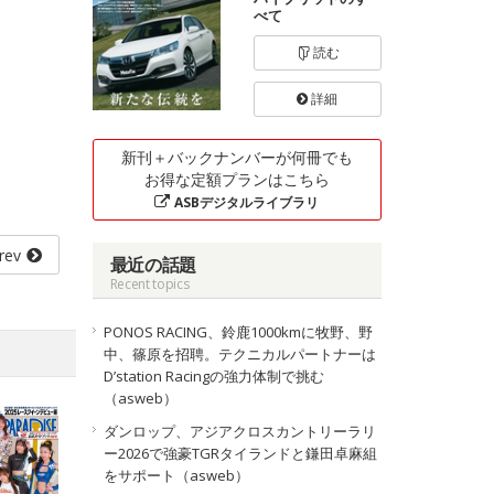
べて
読む
詳細
新刊＋バックナンバーが何冊でも
お得な定額プランはこちら
ASBデジタルライブラリ
rev
最近の話題
Recent topics
PONOS RACING、鈴鹿1000kmに牧野、野
中、篠原を招聘。テクニカルパートナーは
D’station Racingの強力体制で挑む
（asweb）
ダンロップ、アジアクロスカントリーラリ
ー2026で強豪TGRタイランドと鎌田卓麻組
をサポート（asweb）