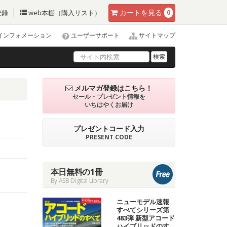
カート
を見る
登録
web本棚（購入リスト）
0
インフォメーション
ユーザーサポート
サイトマップ
検索
メルマガ登録はこちら！
セール・プレゼント情報を
いちはやくお届け
プレゼントコード入力
PRESENT CODE
本日無料の1冊
By ASB Digital Library
ニューモデル速報
すべてシリーズ第
483弾 新型アコード
ハイブリッドのす