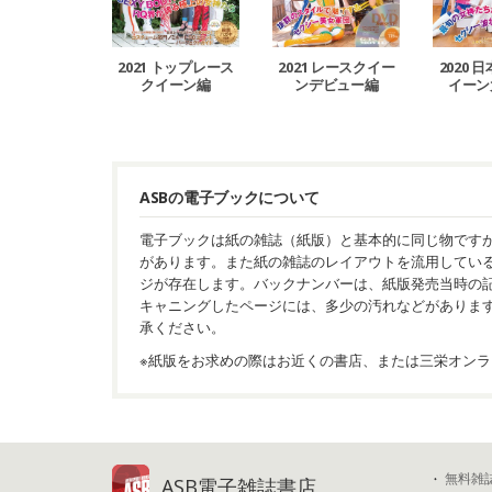
2021 トップレース
2021 レースクイー
2020 
クイーン編
ンデビュー編
イーン
ASBの電子ブックについて
電子ブックは紙の雑誌（紙版）と基本的に同じ物です
があります。また紙の雑誌のレイアウトを流用してい
ジが存在します。バックナンバーは、紙版発売当時の
キャニングしたページには、多少の汚れなどがありま
承ください。
※紙版をお求めの際はお近くの書店、または三栄オンラ
無料雑
ASB電子雑誌書店