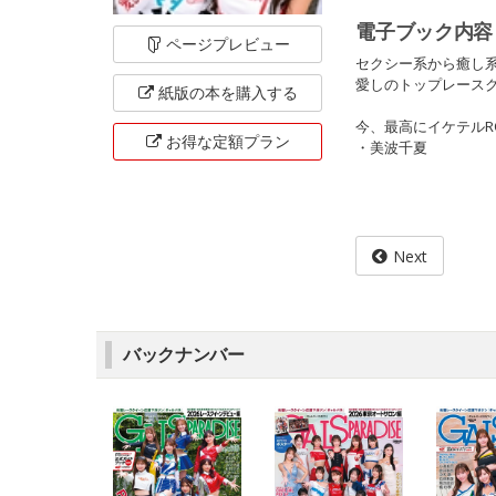
電子ブック内容
ページ
プレビュー
セクシー系から癒し系ま
愛しのトップレースクイ
紙版の本を
購入する
今、最高にイケテルRQ
お得な定額
プラン
・美波千夏
Next
バックナンバー