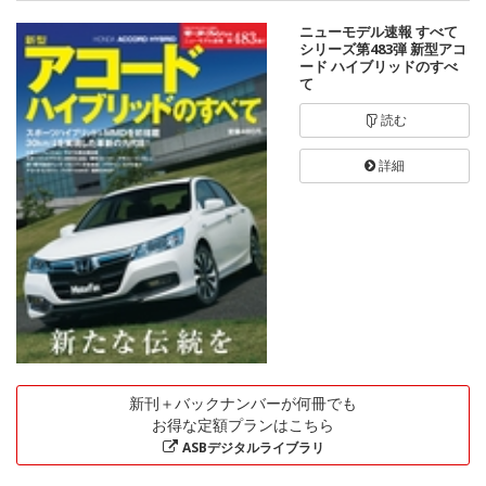
ニューモデル速報 すべて
シリーズ第483弾 新型アコ
ード ハイブリッドのすべ
て
読む
詳細
新刊＋バックナンバーが何冊でも
お得な定額プランはこちら
ASBデジタルライブラリ