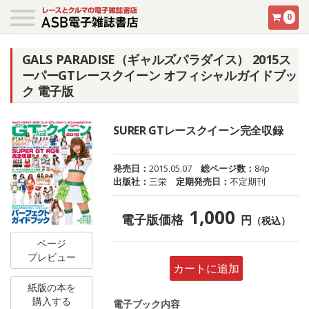
0
GALS PARADISE（ギャルズパラダイス） 2015ス
ーパーGTレースクイーン オフィシャルガイドブッ
ク 電子版
SURER GTレースクイーン完全収録
発売日：
2015.05.07
総ページ数：
84p
出版社：
三栄
定期発売日：
不定期刊
1,000
電子版価格
円
（税込）
ページ
プレビュー
カートに追加
紙版の本を
購入する
電子ブック内容