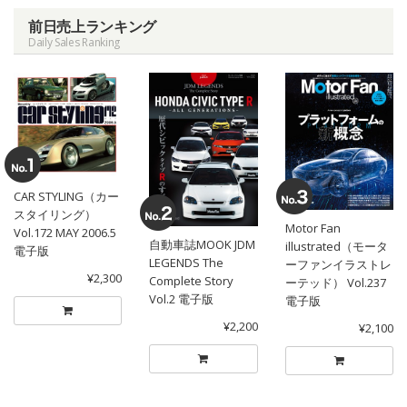
前日売上ランキング
Daily Sales Ranking
CAR STYLING（カー
スタイリング）
Motor Fan
Vol.172 MAY 2006.5
自動車誌MOOK JDM
illustrated（モータ
電子版
LEGENDS The
ーファンイラストレ
¥2,300
Complete Story
ーテッド） Vol.237
Vol.2 電子版
電子版
¥2,200
¥2,100