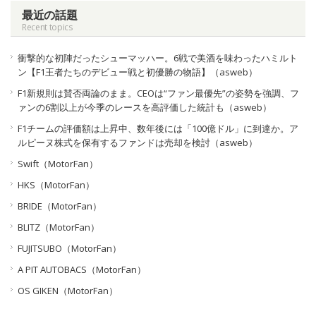
最近の話題
Recent topics
衝撃的な初陣だったシューマッハー。6戦で美酒を味わったハミルト
ン【F1王者たちのデビュー戦と初優勝の物語】（asweb）
F1新規則は賛否両論のまま。CEOは“ファン最優先”の姿勢を強調、フ
ァンの6割以上が今季のレースを高評価した統計も（asweb）
F1チームの評価額は上昇中、数年後には「100億ドル」に到達か。ア
ルピーヌ株式を保有するファンドは売却を検討（asweb）
Swift（MotorFan）
HKS（MotorFan）
BRIDE（MotorFan）
BLITZ（MotorFan）
FUJITSUBO（MotorFan）
A PIT AUTOBACS（MotorFan）
OS GIKEN（MotorFan）