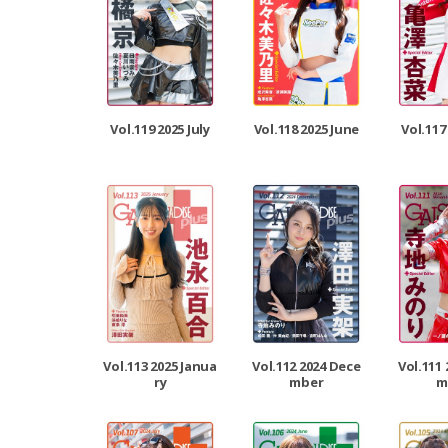
Vol.119 2025 July
Vol.118 2025 June
Vol.117
Vol.113 2025 Janua
Vol.112 2024 Dece
Vol.111
ry
mber
m