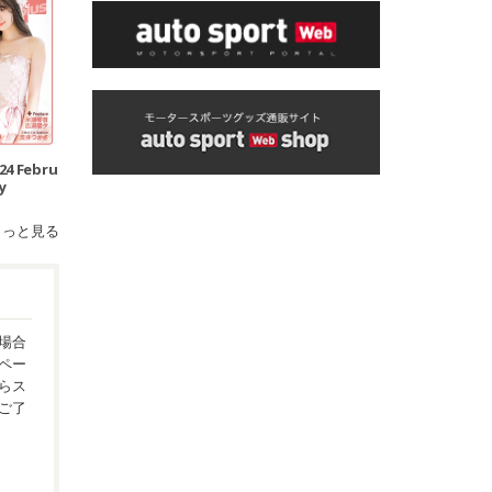
024 Febru
y
もっと見る
場合
ペー
らス
ご了