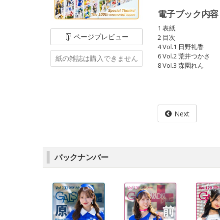
電子ブック内容
1 表紙
ページ
プレビュー
2 目次
4 Vol.1 日野礼香
6 Vol.2 荒井つかさ
紙の雑誌は
購入できません
8 Vol.3 森園れん
Next
バックナンバー