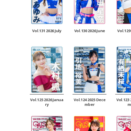
Vol.131 2026 July
Vol.130 2026 June
Vol.129
Vol.125 2026 Janua
Vol.124 2025 Dece
Vol.123
ry
mber
m