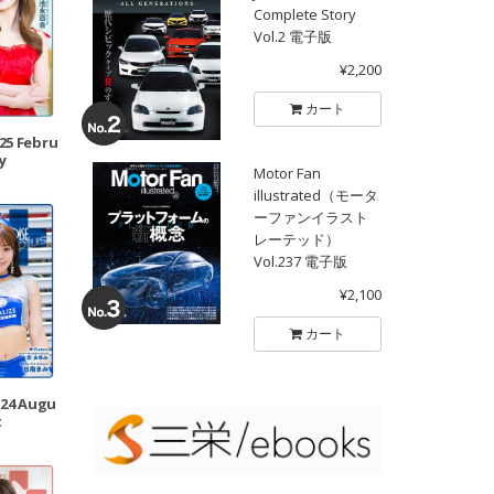
Complete Story
Vol.2 電子版
¥2,200
カート
025 Febru
y
Motor Fan
illustrated（モータ
ーファンイラスト
レーテッド）
Vol.237 電子版
¥2,100
カート
024 Augu
t