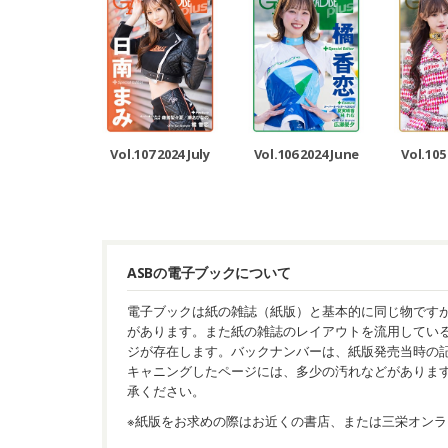
Vol.107 2024 July
Vol.106 2024 June
Vol.105
ASBの電子ブックについて
電子ブックは紙の雑誌（紙版）と基本的に同じ物です
があります。また紙の雑誌のレイアウトを流用してい
ジが存在します。バックナンバーは、紙版発売当時の
キャニングしたページには、多少の汚れなどがありま
承ください。
※紙版をお求めの際はお近くの書店、または三栄オンラ