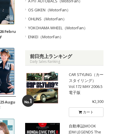
A PIT AUTOBACS（MotorFan）
OS GIKEN（MotorFan）
OHLINS（MotorFan）
YOKOHAMA WHEEL（MotorFan）
026 Febru
y
ENKEI（MotorFan）
前日売上ランキング
Daily Sales Ranking
CAR STYLING（カー
スタイリング）
Vol.172 MAY 2006.5
電子版
¥2,300
025 Augu
t
カート
自動車誌MOOK
JDM LEGENDS The