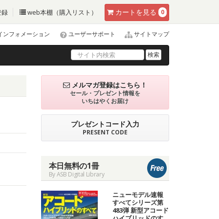
カート
を見る
登録
web本棚（購入リスト）
0
インフォメーション
ユーザーサポート
サイトマップ
検索
メルマガ登録はこちら！
セール・プレゼント情報を
いちはやくお届け
プレゼントコード入力
PRESENT CODE
本日無料の1冊
By ASB Digital Library
ニューモデル速報
すべてシリーズ第
483弾 新型アコード
ハイブリッドのす