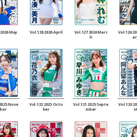
 2026 May
Vol.128 2026 April
Vol.127 2026 Marc
Vol.126 2
h
ar
 2025 Nove
Vol.122 2025 Octo
Vol.121 2025 Septe
Vol.120 2
ber
ber
mber
s