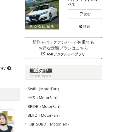
べて
読む
詳細
新刊＋バックナンバーが何冊でも
お得な定額プランはこちら
ASBデジタルライブラリ
rev
最近の話題
Recent topics
Swift（MotorFan）
HKS（MotorFan）
BRIDE（MotorFan）
BLITZ（MotorFan）
FUJITSUBO（MotorFan）