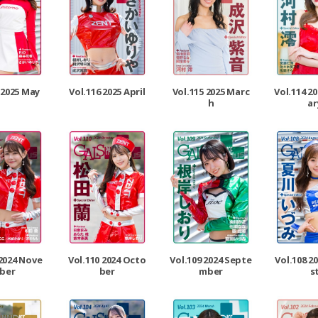
 2025 May
Vol.116 2025 April
Vol.115 2025 Marc
Vol.114 2
h
ar
 2024 Nove
Vol.110 2024 Octo
Vol.109 2024 Septe
Vol.108 2
ber
ber
mber
s