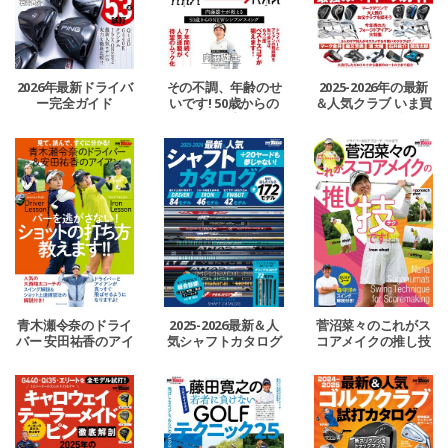
2026年最新ドライバ
その不調、年齢のせ
2025-2026年の最新
ー完全ガイド
いです! 50歳からの
＆人気クラブ いま買
スイング見直しLESS
うならコレ 最強のバ
ON
イヤーズガイド
青木瀬令奈のドライ
2025-2026最新＆人
菅沼菜々のこれがス
バー 安田祐香のアイ
気シャフトカタログ
コアメイクの推し技
アン パーを逃さな
です！
い! ショットの打ち
方教えます