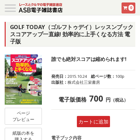
0
GOLF TODAY（ゴルフトゥデイ）レッスンブック
スコアアップ一直線! 効率的に上手くなる方法 電
子版
誰でも絶対スコアは縮められます!
発売日：
2015.10.24
総ページ数：
100p
出版社：
株式会社三栄書房
700
電子版価格
円
（税込）
ページ
プレビュー
カートに追加
紙版の本を
電子ブック内容
購入する