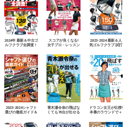
2024年 最新＆中古ゴ
スコアが良くなる!
2023-2024 最新＆人
ルフクラブ全調査！
女子プロ・レッスン
気ゴルフクラブ 試打
カタログ
2023-2024シャフト
青木瀬令奈の飛ばな
ドラコン女王が伝授!
選びの徹底ガイド＆
くても70台が出せる
本番のラウンドで＋
グリップ・カタログ
レッスン
20ヤード飛ばす実践
テクニック