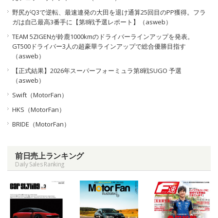
野尻がQ3で逆転、最速連発の大田を退け通算25回目のPP獲得。フラ
ガは自己最高3番手に【第8戦予選レポート】（asweb）
TEAM 5ZIGENが鈴鹿1000kmのドライバーラインアップを発表。
GT500ドライバー3人の超豪華ラインアップで総合優勝目指す
（asweb）
【正式結果】2026年スーパーフォーミュラ第8戦SUGO 予選
（asweb）
Swift（MotorFan）
HKS（MotorFan）
BRIDE（MotorFan）
前日売上ランキング
Daily Sales Ranking