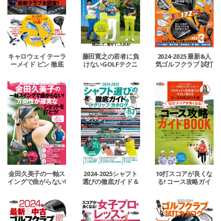
キャロウェイ テーラ
藤田寛之の若者に負
2024-2025 最新&人
ーメイド ピン 徹底
けないGOLFテクニ
気ゴルフクラブ 試打
解剖 2025年の最新ク
ック25
カタログ
ラブ全調査！
金田久美子の一軸ス
2024-2025シャフト
10打スコアが良くな
イングで曲がらない!
選びの徹底ガイド＆
る! コース攻略ガイ
方向性が確実なショ
グリップ・カタログ
ドBOOK
ットを打とう!