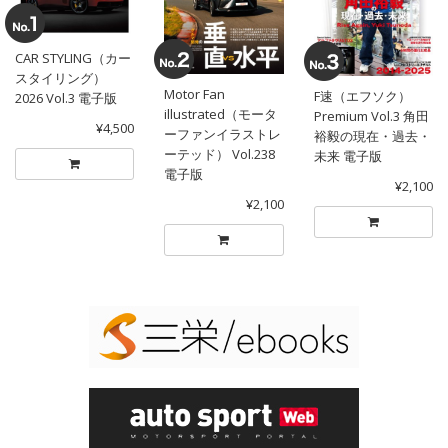
CAR STYLING（カー
スタイリング）
Motor Fan
F速（エフソク）
2026 Vol.3 電子版
illustrated（モータ
Premium Vol.3 角田
¥4,500
ーファンイラストレ
裕毅の現在・過去・
ーテッド） Vol.238
未来 電子版
電子版
¥2,100
¥2,100