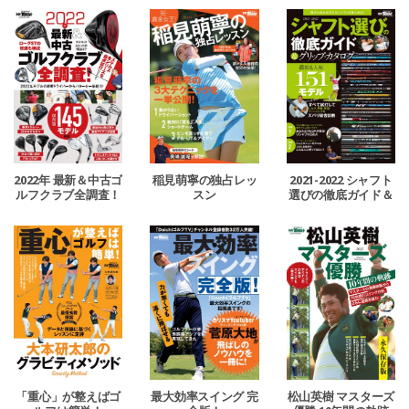
2022年 最新＆中古ゴ
稲見萌寧の独占レッ
2021-2022 シャフト
ルフクラブ全調査！
スン
選びの徹底ガイド＆
グリップ・カタログ
「重心」が整えばゴ
最大効率スイング 完
松山英樹 マスターズ