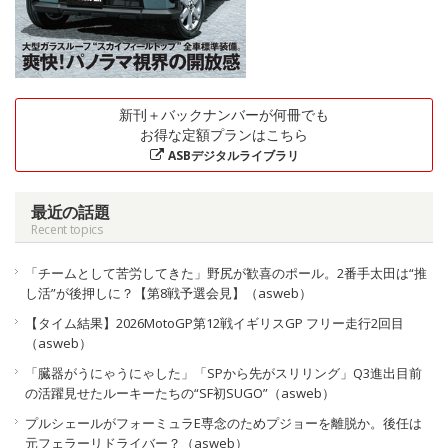
新刊＋バックナンバーが何冊でも
お得な定額プランはこちら
ASBデジタルライブラリ
最近の話題
Recent topics
「チームとして苦労してきた」野尻が歓喜のポール。2番手太田は“推
し活”が後押しに？【第8戦予選会見】（asweb）
【タイム結果】2026MotoGP第12戦イギリスGP フリー走行2回目
（asweb）
「臓器がうにゃうにゃした」「SPから先がスリリング」Q3進出目前
の活躍見せたルーキーたちの“SF初SUGO”（asweb）
プルシェールがフォーミュラE専念のためプジョーを離脱か。後任は
元フェラーリドライバー？（asweb）