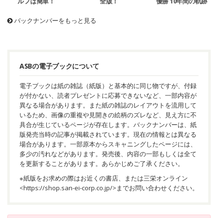
ルフは簡単！
全版！
優勝 10年間の軌跡
バックナンバーをもっと見る
ASBの電子ブックについて
電子ブックは紙の雑誌（紙版）と基本的に同じ物ですが、付録
が付かない、読者プレゼントに応募できないなど、一部内容が
異なる場合があります。また紙の雑誌のレイアウトを流用して
いるため、画像の重複や見開きの絵柄のズレなど、見え方に不
具合が生じているページが存在します。バックナンバーは、紙
版発売当時の記事が掲載されています。現在の情報とは異なる
場合があります。一部原本からスキャニングしたページには、
多少の汚れなどがあります。発売後、内容の一部もしくは全て
を更新することがあります。あらかじめご了承ください。
※紙版をお求めの際はお近くの書店、または三栄オンライン
<
https://shop.san-ei-corp.co.jp/
>までお問い合わせください。