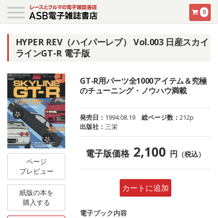
0
HYPER REV（ハイパーレブ） Vol.003 日産スカイ
ラインGT-R 電子版
GT-R用パーツ全1000アイテム＆究極
のチューニング・ノウハウ満載
発売日：
1994.08.19
総ページ数：
212p
出版社：
三栄
2,100
電子版価格
円
（税込）
ページ
プレビュー
カートに追加
紙版の本を
購入する
電子ブック内容