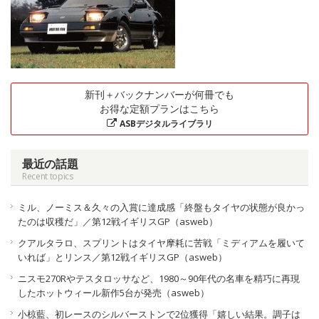
新刊＋バックナンバーが何冊でも
お得な定額プランはこちら
ASBデジタルライブラリ
最近の話題
Recent topics
ミル、ノーミス＆久々の入賞に達成感「終盤もタイヤの状態が良かっ
たのは収穫だ」／第12戦イギリスGP（asweb）
クアルタラロ、スプリントはタイヤ摩耗に苦戦「ミディアムを履いて
いれば」とリンス／第12戦イギリスGP（asweb）
ニスモ270Rやテスタロッサなど、1980～90年代の名車を精巧に再現
したホットウィール新作5台が発売（asweb）
小椋藍、初レースのシルバーストンで2位獲得「嬉しい結果。調子は