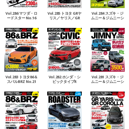
Vol.286 マツダ・ロ
Vol.285 トヨタ GRヤ
Vol.284 スズキ・ジ
ードスター No.16
リス／ヤリス／GR
ムニー＆ジムニーシ
カローラ No.3
エラ＆ジムニーノマ
ド No.16
Vol.283 トヨタ86＆
Vol.282 ホンダ・シ
Vol.281 スズキ・ジ
スバルBRZ No.21
ビックタイプR
ムニー＆ジムニーシ
エラ No.15