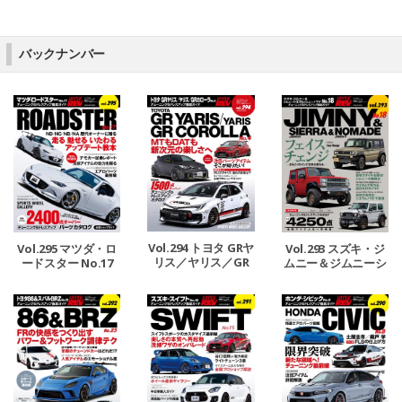
バックナンバー
Vol.294 トヨタ GRヤ
Vol.295 マツダ・ロ
Vol.293 スズキ・ジ
リス／ヤリス／GR
ードスター No.17
ムニー＆ジムニーシ
カローラ No.4
エラ＆ジムニーノマ
ド No.18