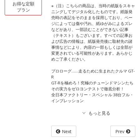
お得な定額
※（注）こちらの商品は、当時の紙版をスキャ
プラン
ニングしてデジタル化したものです。紙版発
売時の表記をそのままを採用しており、ペー
ジによっては傷や汚れ、紙ゆがみによるズレ
などがあり、一部読むことができない記事
（テキスト）もございます。すべての記事お
よび広告の情報は、紙版発売後に取材先の諸
事情などにより、内容の一部もしくは全部が
変更されている可能性があります。あらかじ
めご了承ください。
プロローグ……走るために生まれたクルマ GT-
R
GT-Rを極めろ！究極のチューンドマシンたち
その実力をゼロヨンテストで徹底分析！
全日本ファクトリー・スペシャル 38台フル・
インプレッション
Next
Prev