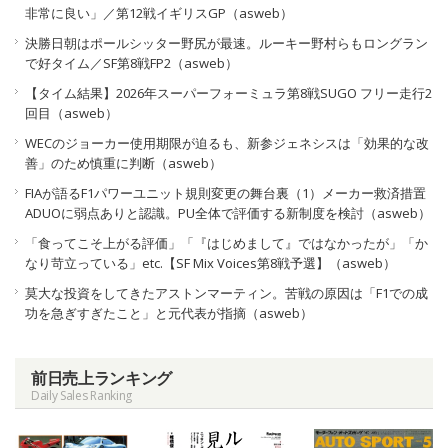
非常に良い」／第12戦イギリスGP（asweb）
決勝日朝はポールシッター野尻が最速。ルーキー野村らもロングラン
で好タイム／SF第8戦FP2（asweb）
【タイム結果】2026年スーパーフォーミュラ第8戦SUGO フリー走行2
回目（asweb）
WECのジョーカー使用期限が迫るも、新参ジェネシスは「効果的な改
善」のため慎重に判断（asweb）
FIAが語るF1パワーユニット規則変更の舞台裏（1）メーカー救済措置
ADUOに弱点ありと認識。PU全体で評価する新制度を検討（asweb）
「食ってこそ上がる評価」「『はじめまして』ではなかったが」「か
なり苛立っている」etc.【SF Mix Voices第8戦予選】（asweb）
莫大な投資をしてきたアストンマーティン。苦戦の原因は「F1での成
功を急ぎすぎたこと」と元代表が指摘（asweb）
前日売上ランキング
Daily Sales Ranking