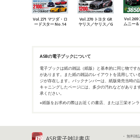
Vol.2
Vol.271 マツダ・ロ
Vol.270 トヨタ GR
ムニー＆
ードスター No.14
ヤリス／ヤリス／G
エラ 
Rカローラ
ASBの電子ブックについて
電子ブックは紙の雑誌（紙版）と基本的に同じ物です
があります。また紙の雑誌のレイアウトを流用してい
ジが存在します。バックナンバーは、紙版発売当時の
キャニングしたページには、多少の汚れなどがありま
承ください。
※紙版をお求めの際はお近くの書店、または三栄オンラ
無料雑
ASB電子雑誌書店