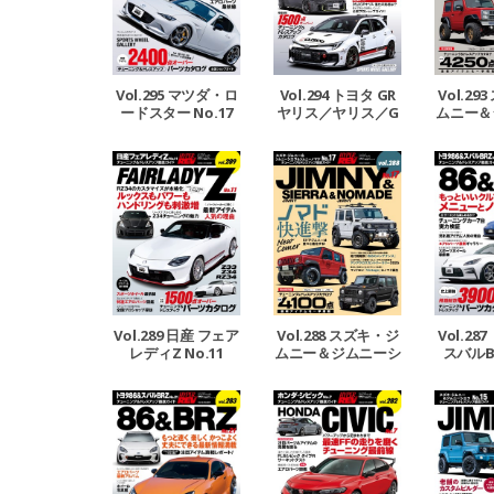
Vol.294 トヨタ GR
Vol.295 マツダ・ロ
Vol.2
ヤリス／ヤリス／G
ードスター No.17
ムニー＆
Rカローラ No.4
エラ＆ジ
ド 
Vol.289 日産 フェア
Vol.288 スズキ・ジ
Vol.28
レディZ No.11
ムニー＆ジムニーシ
スバルBR
エラ＆ジムニーノマ
ド No.17