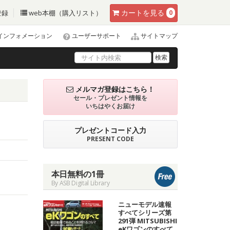
カート
を見る
登録
web本棚（購入リスト）
0
インフォメーション
ユーザーサポート
サイトマップ
検索
メルマガ登録はこちら！
セール・プレゼント情報を
いちはやくお届け
プレゼントコード入力
PRESENT CODE
本日無料の1冊
By ASB Digital Library
ニューモデル速報
すべてシリーズ第
291弾 MITSUBISHI
eKワゴンのすべて