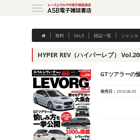
無料
SALE
雑誌
一覧
ジャンル
HYPER REV（ハイパーレブ） Vol.
GTツアラーの
発売日：
2016.06.30