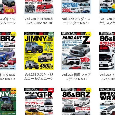
Vol.278
81 スズキ・ジ
Vol.280 トヨタ86＆
Vol.279 マツダ・ロ
ヤリス／
ジムニーシ
スバルBRZ No.20
ードスター No.15
Rカローラ
No.15
Vol.274 スズキ・ジ
5 トヨタ86＆
Vol.273 日産 フェア
Vol.272
ムニー＆ジムニーシ
Z No.19
レディZ No.10
スバルBRZ
エラ No.13