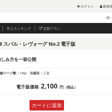
ログイン
新規
売上
ランキング
定額プラン
208 スバル・レヴォーグ No.2 電子版
愉しみ方を一挙公開
総ページ数：
146p
出版社：
三栄
2,100
電子版価格
円
（税込）
カートに追加