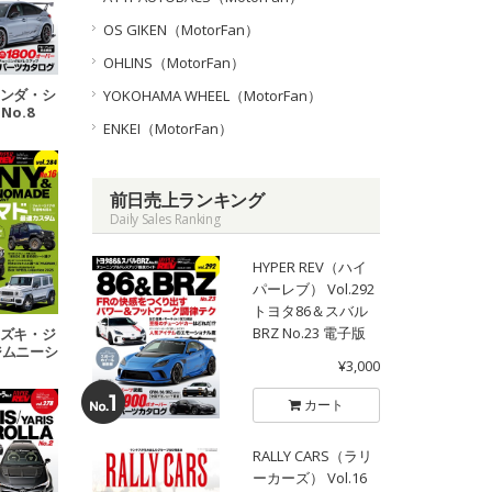
OS GIKEN（MotorFan）
OHLINS（MotorFan）
 ホンダ・シ
YOKOHAMA WHEEL（MotorFan）
No.8
ENKEI（MotorFan）
前日売上ランキング
Daily Sales Ranking
HYPER REV（ハイ
パーレブ） Vol.292
トヨタ86＆スバル
BRZ No.23 電子版
 スズキ・ジ
ジムニーシ
¥3,000
ムニーノマ
.16
カート
RALLY CARS（ラリ
ーカーズ） Vol.16