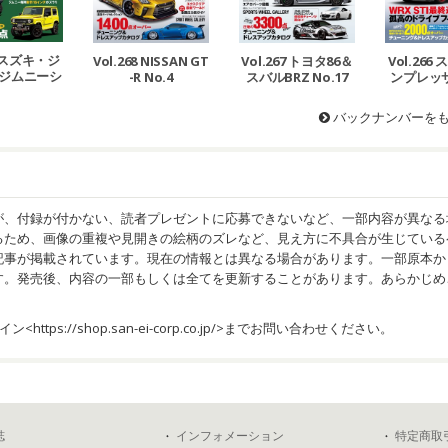
69 スズキ・ジ
Vol.268 NISSAN GT
Vol.267 トヨタ86＆
Vol.266
ジムニーシ
-R No.4
スバルBRZ No.17
ンプレッ
No.12
No.
バックナンバーを
が、付録が付かない、読者プレゼントに応募できないなど、一部内容が異なる
るため、画像の重複や見開きの絵柄のズレなど、見え方に不具合が生じている
記事が掲載されています。現在の情報とは異なる場合があります。一部原本か
す。発売後、内容の一部もしくは全てを更新することがあります。あらかじめ
イン<
https://shop.san-ei-corp.co.jp/
>までお問い合わせください。
誌
インフォメーション
特定商取