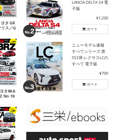
LANCIA DELTA S4 電
子版
¥1,200
 トヨタ GR
ヤリス／G
カート
 No.2
ニューモデル速報
すべてシリーズ 第
552弾 レクサスLCの
すべて 電子版
¥700
カート
 トヨタ86＆
 No.18