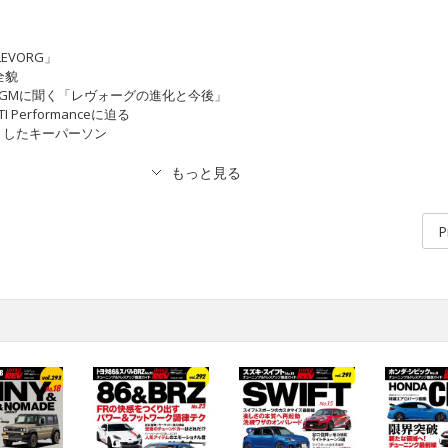
 LEVORG」
の全貌
GMに聞く「レヴォーグの進化と今後」
Performanceに迫る
くしたキーパーソン
P