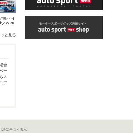
 スバル・イ
サ／WRX
18
もっと見る
場合
ペー
らス
ご了
引法に基づく表示