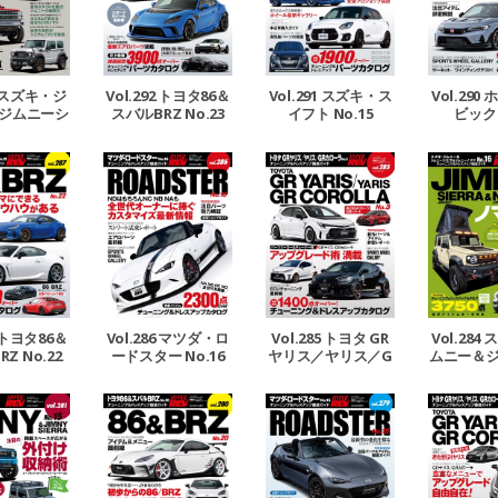
93 スズキ・ジ
Vol.292 トヨタ86＆
Vol.291 スズキ・ス
Vol.290
ジムニーシ
スバルBRZ No.23
イフト No.15
ビック 
ムニーノマ
No.18
7 トヨタ86＆
Vol.286 マツダ・ロ
Vol.285 トヨタ GR
Vol.284
Z No.22
ードスター No.16
ヤリス／ヤリス／G
ムニー＆
Rカローラ No.3
エラ＆ジ
ド No