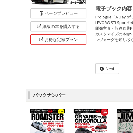
電子ブック内容
ページ
プレビュー
Prologue「A Day of
LEVORG STI Sport
紙版の本を
購入する
開発主査・熊谷泰典P
カスタマイズの本命STI 
お得な定額
プラン
レヴォーグを知り尽
Next
バックナンバー