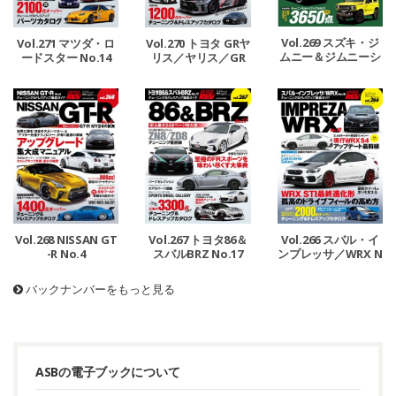
Vol.269 スズキ・ジ
Vol.271 マツダ・ロ
Vol.270 トヨタ GRヤ
ムニー＆ジムニーシ
ードスター No.14
リス／ヤリス／GR
エラ No.12
カローラ
Vol.268 NISSAN GT
Vol.267 トヨタ86＆
Vol.266 スバル・イ
-R No.4
スバルBRZ No.17
ンプレッサ／WRX N
o.18
バックナンバーをもっと見る
ASBの電子ブックについて