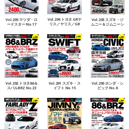
Vol.294 トヨタ GRヤ
Vol.295 マツダ・ロ
Vol.293 スズキ・ジ
リス／ヤリス／GR
ードスター No.17
ムニー＆ジムニーシ
カローラ No.4
エラ＆ジムニーノマ
ド No.18
Vol.292 トヨタ86＆
Vol.291 スズキ・ス
Vol.290 ホンダ・シ
スバルBRZ No.23
イフト No.15
ビック No.8