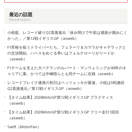
最近の話題
Recent topics
小椋藍、レコード破りQ2直接進出「休み明けで午前は感覚が掴みにく
かった」／第12戦イギリスGP（asweb）
F1昇格を狙うドライバーたち。フェラーリ＆カマラがキャデラックと
の交渉開始。ハースをめぐる争いはフォルナローリがリードか
（asweb）
F1チームを支えた大ベテランのルパート・マンウォリングが49年のキ
ャリアに幕。かつては中嶋悟らとも同チームに在籍（asweb）
レコードブレイク連発の初日はベッツェッキが最速。小椋は5戦連続
Q2直接進出／第12戦イギリスGP（asweb）
【タイム結果】2026MotoGP第12戦イギリスGP プラクティス
（asweb）
【タイム結果】2026MotoGP第12戦イギリスGP フリー走行1回目
（asweb）
Swift（MotorFan）