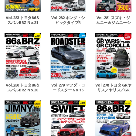
Vol.283 トヨタ86＆
Vol.282 ホンダ・シ
Vol.281 スズキ・ジ
スバルBRZ No.21
ビックタイプR
ムニー＆ジムニーシ
エラ No.15
Vol.278 トヨタ GRヤ
Vol.280 トヨタ86＆
Vol.279 マツダ・ロ
リス／ヤリス／GR
スバルBRZ No.20
ードスター No.15
カローラ No.2