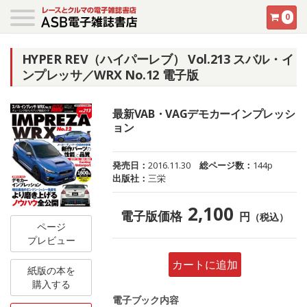
0
HYPER REV（ハイパーレブ） Vol.213 スバル・イ
ンプレッサ／WRX No.12 電子版
最新VAB・VAGデモカーインプレッシ
ョン
発売日：
2016.11.30
総ページ数：
144p
出版社：
三栄
2,100
電子版価格
円
（税込）
ページ
プレビュー
カートに追加
紙版の本を
購入する
電子ブック内容