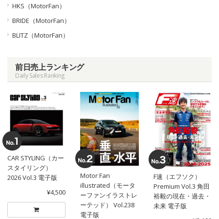
HKS（MotorFan）
BRIDE（MotorFan）
BLITZ（MotorFan）
前日売上ランキング
Daily Sales Ranking
CAR STYLING（カー
スタイリング）
Motor Fan
F速（エフソク）
2026 Vol.3 電子版
illustrated（モータ
Premium Vol.3 角田
¥4,500
ーファンイラストレ
裕毅の現在・過去・
ーテッド） Vol.238
未来 電子版
電子版