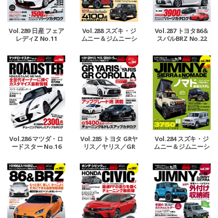
Vol.289 日産 フェア
Vol.288 スズキ・ジ
Vol.287 トヨタ86＆
レディZ No.11
ムニー＆ジムニーシ
スバルBRZ No.22
エラ＆ジムニーノマ
ド No.17
Vol.286 マツダ・ロ
Vol.285 トヨタ GRヤ
Vol.284 スズキ・ジ
ードスター No.16
リス／ヤリス／GR
ムニー＆ジムニーシ
カローラ No.3
エラ＆ジムニーノマ
ド No.16