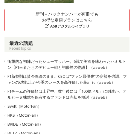
新刊＋バックナンバーが何冊でも
お得な定額プランはこちら
ASBデジタルライブラリ
最近の話題
Recent topics
衝撃的な初陣だったシューマッハー。6戦で美酒を味わったハミルト
ン【F1王者たちのデビュー戦と初優勝の物語】（asweb）
F1新規則は賛否両論のまま。CEOは“ファン最優先”の姿勢を強調、フ
ァンの6割以上が今季のレースを高評価した統計も（asweb）
F1チームの評価額は上昇中、数年後には「100億ドル」に到達か。ア
ルピーヌ株式を保有するファンドは売却を検討（asweb）
Swift（MotorFan）
HKS（MotorFan）
BRIDE（MotorFan）
BLITZ（MotorFan）