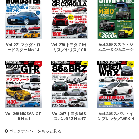
Vol.269 スズキ・ジ
Vol.271 マツダ・ロ
Vol.270 トヨタ GRヤ
ムニー＆ジムニーシ
ードスター No.14
リス／ヤリス／GR
エラ No.12
カローラ
Vol.268 NISSAN GT
Vol.267 トヨタ86＆
Vol.266 スバル・イ
-R No.4
スバルBRZ No.17
ンプレッサ／WRX N
o.18
バックナンバーをもっと見る