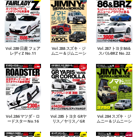
Vol.289 日産 フェア
Vol.288 スズキ・ジ
Vol.287 トヨタ86＆
レディZ No.11
ムニー＆ジムニーシ
スバルBRZ No.22
エラ＆ジムニーノマ
ド No.17
Vol.286 マツダ・ロ
Vol.285 トヨタ GRヤ
Vol.284 スズキ・ジ
ードスター No.16
リス／ヤリス／GR
ムニー＆ジムニーシ
カローラ No.3
エラ＆ジムニーノマ
ド No.16