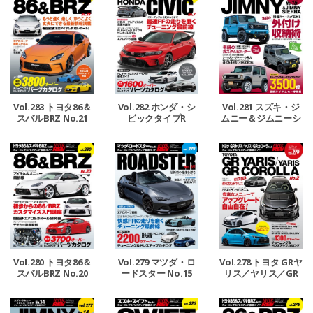
Vol.283 トヨタ86＆
Vol.282 ホンダ・シ
Vol.281 スズキ・ジ
スバルBRZ No.21
ビックタイプR
ムニー＆ジムニーシ
エラ No.15
Vol.278 トヨタ GRヤ
Vol.280 トヨタ86＆
Vol.279 マツダ・ロ
リス／ヤリス／GR
スバルBRZ No.20
ードスター No.15
カローラ No.2