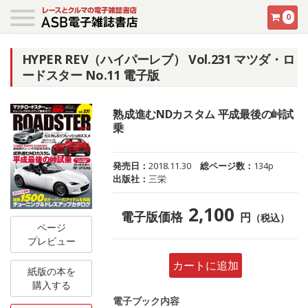
0
HYPER REV（ハイパーレブ） Vol.231 マツダ・ロ
ードスター No.11 電子版
熟成進むNDカスタム 平成最後の峠試
乗
発売日：
2018.11.30
総ページ数：
134p
出版社：
三栄
2,100
電子版価格
円
（税込）
ページ
プレビュー
カートに追加
紙版の本を
購入する
電子ブック内容