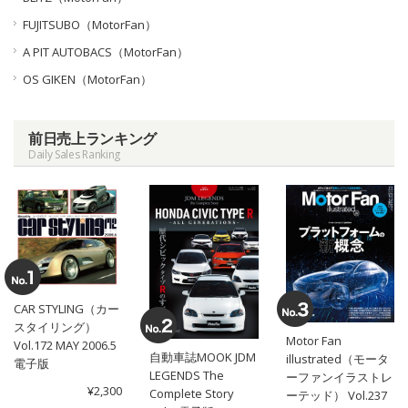
FUJITSUBO（MotorFan）
A PIT AUTOBACS（MotorFan）
OS GIKEN（MotorFan）
前日売上ランキング
Daily Sales Ranking
CAR STYLING（カー
スタイリング）
Motor Fan
Vol.172 MAY 2006.5
自動車誌MOOK JDM
illustrated（モータ
電子版
LEGENDS The
ーファンイラストレ
¥2,300
Complete Story
ーテッド） Vol.237