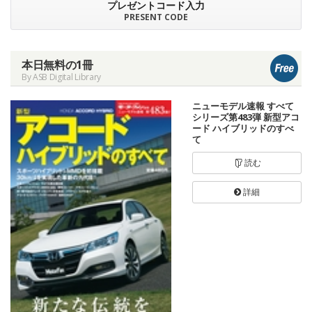
プレゼントコード入力
PRESENT CODE
本日無料の1冊
By ASB Digital Library
ニューモデル速報 すべて
シリーズ第483弾 新型アコ
ード ハイブリッドのすべ
て
読む
詳細