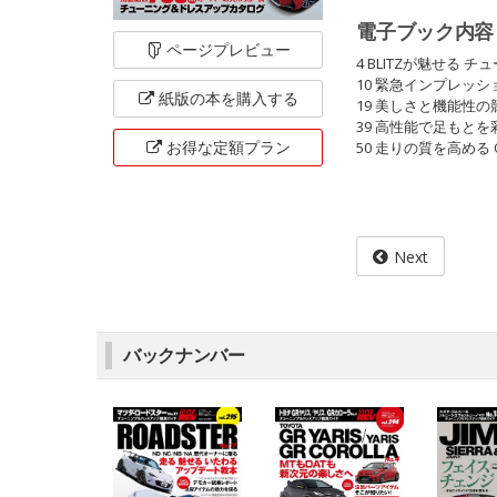
電子ブック内容
ページ
プレビュー
4 BLITZが魅せる
10 緊急インプレッ
紙版の本を
購入する
19 美しさと機能性の競演 
39 高性能で足もとを彩る 
お得な定額
プラン
50 走りの質を高める O
Next
バックナンバー