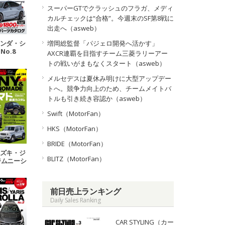
スーパーGTでクラッシュのフラガ、メディ
カルチェックは“合格”。今週末のSF第8戦に
出走へ（asweb）
 ホンダ・シ
増岡総監督「パジェロ開発へ活かす」
No.8
AXCR連覇を目指すチーム三菱ラリーアー
トの戦いがまもなくスタート（asweb）
メルセデスは夏休み明けに大型アップデー
トへ。競争力向上のため、チームメイトバ
トルも引き続き容認か（asweb）
Swift（MotorFan）
HKS（MotorFan）
BRIDE（MotorFan）
 スズキ・ジ
BLITZ（MotorFan）
ジムニーシ
ムニーノマ
.16
前日売上ランキング
Daily Sales Ranking
CAR STYLING（カー