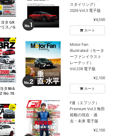
スタイリング）
2026 Vol.3 電子版
¥4,500
 トヨタ GR
ヤリス／G
カート
 No.2
Motor Fan
illustrated（モータ
ーファンイラスト
レーテッド）
Vol.238 電子版
¥2,100
 トヨタ86＆
カート
 No.18
F速（エフソク）
Premium Vol.3 角田
裕毅の現在・過
去・未来 電子版
¥2,100