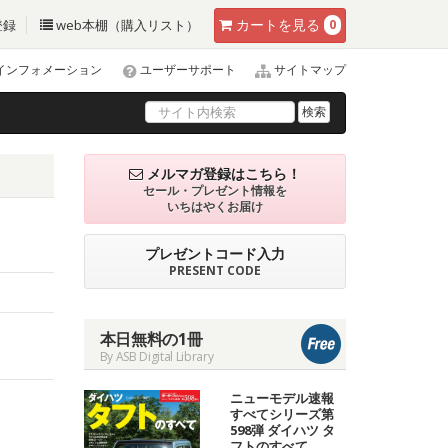
カート
を見る
登録
web本棚（購入リスト）
0
インフォメーション
ユーザーサポート
サイトマップ
検索
メルマガ登録はこちら！
セール・プレゼント情報を
いちはやくお届け
プレゼントコード入力
PRESENT CODE
本日無料の1冊
By ASB Digital Library
ニューモデル速報
すべてシリーズ第
598弾 ダイハツ タ
フトのすべて