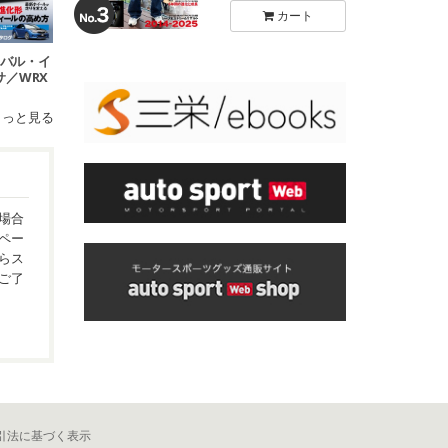
カート
 スバル・イ
サ／WRX
18
もっと見る
場合
ペー
らス
ご了
引法に基づく表示