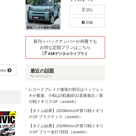
読む
詳細
新刊＋バックナンバーが何冊でも
お得な定額プランはこちら
ASBデジタルライブラリ
rev
最近の話題
Recent topics
レコードブレイク連発の初日はベッツェッ
キが最速。小椋は5戦連続Q2直接進出／第
12戦イギリスGP（asweb）
【タイム結果】2026MotoGP第12戦イギリ
スGP プラクティス（asweb）
【タイム結果】2026MotoGP第12戦イギリ
スGP フリー走行1回目（asweb）