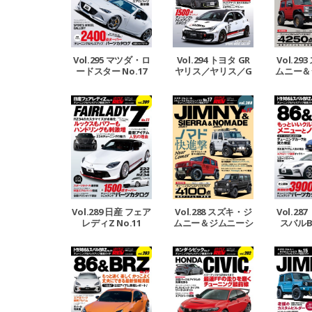
Vol.294 トヨタ GR
Vol.295 マツダ・ロ
Vol.2
ヤリス／ヤリス／G
ードスター No.17
ムニー＆
Rカローラ No.4
エラ＆ジ
ド 
Vol.289 日産 フェア
Vol.288 スズキ・ジ
Vol.28
レディZ No.11
ムニー＆ジムニーシ
スバルBR
エラ＆ジムニーノマ
ド No.17