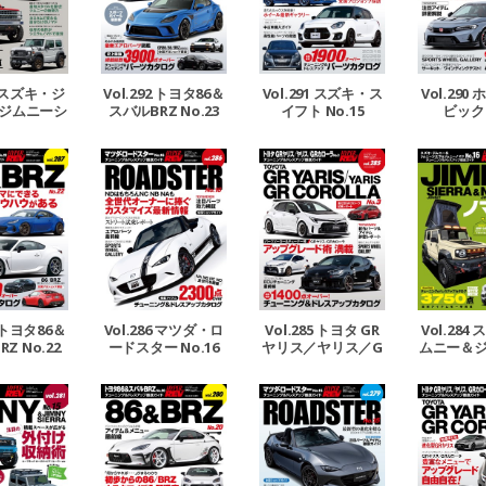
93 スズキ・ジ
Vol.292 トヨタ86＆
Vol.291 スズキ・ス
Vol.290
ジムニーシ
スバルBRZ No.23
イフト No.15
ビック 
ムニーノマ
No.18
7 トヨタ86＆
Vol.286 マツダ・ロ
Vol.285 トヨタ GR
Vol.284
Z No.22
ードスター No.16
ヤリス／ヤリス／G
ムニー＆
Rカローラ No.3
エラ＆ジ
ド No