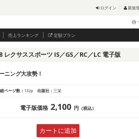
ログイン
新規
売上
ランキング
定額プラン
238 レクサススポーツ IS／GS／RC／LC 電子版
ーニング大攻勢！
総ページ数：
132p
出版社：
三栄
2,100
電子版価格
円
（税込）
カートに追加