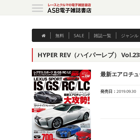
無料
SALE
雑誌
一覧
ジャンル
HYPER REV（ハイパーレブ） Vol.
最新エアロチュ
発売日：
2019.09.30