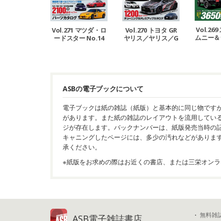
Vol.2
Vol.271 マツダ・ロ
Vol.270 トヨタ GR
ムニー＆
ードスター No.14
ヤリス／ヤリス／G
エラ 
Rカローラ
ASBの電子ブックについて
電子ブックは紙の雑誌（紙版）と基本的に同じ物です
があります。また紙の雑誌のレイアウトを流用してい
ジが存在します。バックナンバーは、紙版発売当時の
キャニングしたページには、多少の汚れなどがありま
承ください。
※紙版をお求めの際はお近くの書店、または三栄オンラ
無料雑
ASB電子雑誌書店