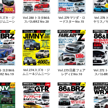
Vol.278
81 スズキ・ジ
Vol.280 トヨタ86＆
Vol.279 マツダ・ロ
ヤリス／
ジムニーシ
スバルBRZ No.20
ードスター No.15
Rカローラ
No.15
Vol.274 スズキ・ジ
5 トヨタ86＆
Vol.273 日産 フェア
Vol.272
ムニー＆ジムニーシ
Z No.19
レディZ No.10
スバルBRZ
エラ No.13