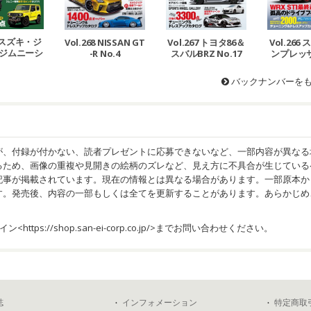
69 スズキ・ジ
Vol.268 NISSAN GT
Vol.267 トヨタ86＆
Vol.266
ジムニーシ
-R No.4
スバルBRZ No.17
ンプレッ
No.12
No.
バックナンバーを
が、付録が付かない、読者プレゼントに応募できないなど、一部内容が異なる
るため、画像の重複や見開きの絵柄のズレなど、見え方に不具合が生じている
記事が掲載されています。現在の情報とは異なる場合があります。一部原本か
す。発売後、内容の一部もしくは全てを更新することがあります。あらかじめ
イン<
https://shop.san-ei-corp.co.jp/
>までお問い合わせください。
誌
インフォメーション
特定商取