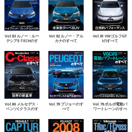
Vol.83 ルノー・ルー
Vol.82 ルノー・アル
Vol.81 VWゴルフGT
テシアE-TECHのす
カナのすべて
Iのすべて
べて
Vol.80 メルセデス・
Vol.79 プジョーのす
Vol.78 ボルボ電動パ
ベンツCクラスのす
べて
ワートレーンのすべ
べて
て