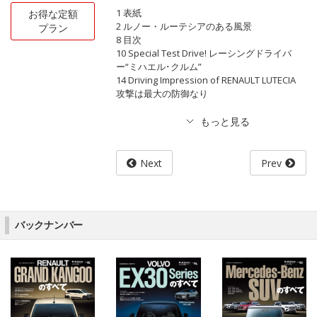
1 表紙
お得な定額
2 ルノー・ルーテシアのある風景
プラン
8 目次
10 Special Test Drive! レーシングドライバ
ー“ミハエル･クルム”
14 Driving Impression of RENAULT LUTECIA
攻撃は最大の防御なり
Next
Prev
バックナンバー