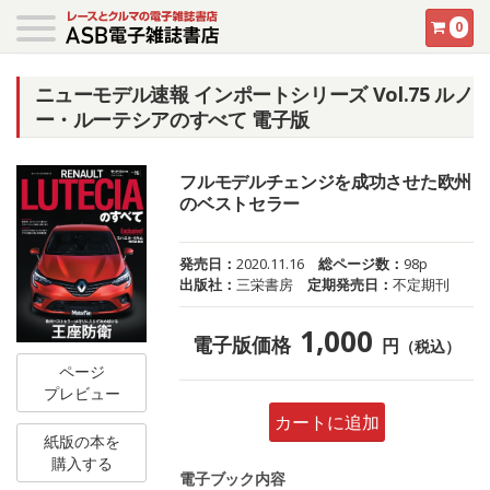
0
ニューモデル速報 インポートシリーズ Vol.75 ルノ
ー・ルーテシアのすべて 電子版
フルモデルチェンジを成功させた欧州
のベストセラー
発売日：
2020.11.16
総ページ数：
98p
出版社：
三栄書房
定期発売日：
不定期刊
1,000
電子版価格
円
（税込）
ページ
プレビュー
カートに追加
紙版の本を
購入する
電子ブック内容