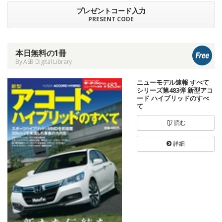
プレゼントコード入力
PRESENT CODE
本日無料の1冊
By ASB Digital Library
ニューモデル速報 すべて
シリーズ第483弾 新型アコ
ード ハイブリッドのすべ
て
読む
詳細