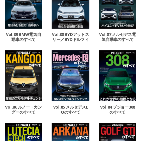
Vol.89 BMW電気自
Vol.88 BYDアットス
Vol.87 メルセデス電
動車のすべて
リー／BYDドルフィ
気自動車のすべて
ンのすべて
Vol.86 ルノー・カン
Vol.85 メルセデスE
Vol.84 プジョー308
グーのすべて
Qのすべて
のすべて