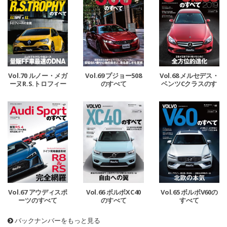
Vol.70 ルノー・メガ
Vol.69 プジョー508
Vol.68 メルセデス・
ーヌR.S.トロフィー
のすべて
ベンツCクラスのす
のすべて
べて
Vol.67 アウディスポ
Vol.66 ボルボXC40
Vol.65 ボルボV60の
ーツのすべて
のすべて
すべて
バックナンバーをもっと見る