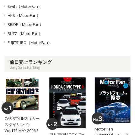
Swift（MotorFan）
HKS（MotorFan）
BRIDE（MotorFan）
BLITZ（MotorFan）
FUJITSUBO（MotorFan）
前日売上ランキング
Daily Sales Ranking
CAR STYLING（カー
スタイリング）
Motor Fan
Vol.172 MAY 2006.5
自動車誌MOOK JDM
illustrated（モータ