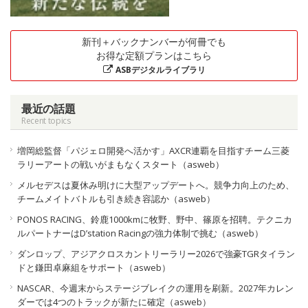
新刊＋バックナンバーが何冊でも
お得な定額プランはこちら
ASBデジタルライブラリ
最近の話題
Recent topics
増岡総監督「パジェロ開発へ活かす」AXCR連覇を目指すチーム三菱
ラリーアートの戦いがまもなくスタート（asweb）
メルセデスは夏休み明けに大型アップデートへ。競争力向上のため、
チームメイトバトルも引き続き容認か（asweb）
PONOS RACING、鈴鹿1000kmに牧野、野中、篠原を招聘。テクニカ
ルパートナーはD’station Racingの強力体制で挑む（asweb）
ダンロップ、アジアクロスカントリーラリー2026で強豪TGRタイラン
ドと鎌田卓麻組をサポート（asweb）
NASCAR、今週末からステージブレイクの運用を刷新。2027年カレン
ダーでは4つのトラックが新たに確定（asweb）