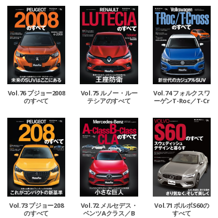
Vol.76 プジョー2008
Vol.75 ルノー・ルー
Vol.74 フォルクスワ
のすべて
テシアのすべて
ーゲンT-Roc／T-Cr
ossのすべて
Vol.73 プジョー208
Vol.72 メルセデス・
Vol.71 ボルボS60の
のすべて
ベンツAクラス／B
すべて