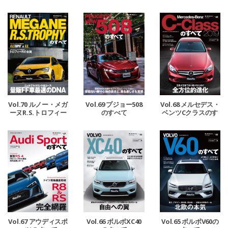
クラス／CLAのすべ
て
Vol.70 ルノー・メガ
Vol.69 プジョー508
Vol.68 メルセデス・
ーヌR.S.トロフィー
のすべて
ベンツCクラスのす
のすべて
べて
Vol.67 アウディスポ
Vol.66 ボルボXC40
Vol.65 ボルボV60の