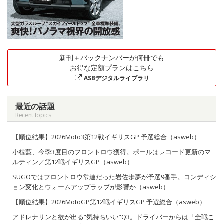
新刊＋バックナンバーが何冊でも
お得な定額プランはこちら
ASBデジタルライブラリ
最近の話題
Recent topics
【順位結果】2026Moto3第12戦イギリスGP 予選総合（asweb）
小椋藍、今季3度目のフロントロウ獲得。ポールはレコード更新のマ
ルティン／第12戦イギリスGP（asweb）
SUGOではフロントロウ常連だった岩佐歩夢が予選9番手。コンディシ
ョン変化とウォームアップラップが影響か（asweb）
【順位結果】2026MotoGP第12戦イギリスGP 予選総合（asweb）
アドレナリンと欲が出る“気持ちいい”Q3。ドライバーからは「全戦こ