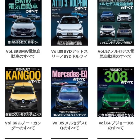
Vol.89 BMW電気自
Vol.88 BYDアットス
Vol.87 メルセデス電
動車のすべて
リー／BYDドルフィ
気自動車のすべて
ンのすべて
Vol.86 ルノー・カン
Vol.85 メルセデスE
Vol.84 プジョー308
グーのすべて
Qのすべて
のすべて