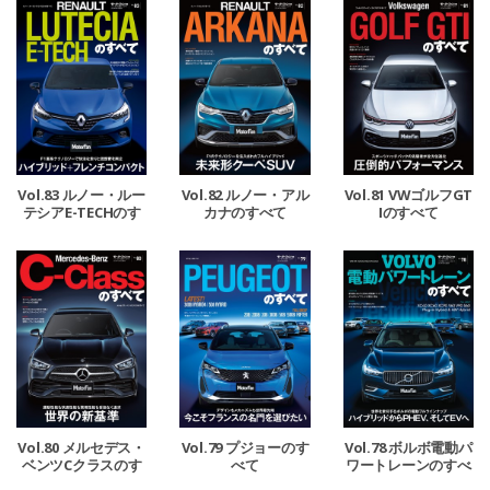
Vol.83 ルノー・ルー
Vol.82 ルノー・アル
Vol.81 VWゴルフGT
テシアE-TECHのす
カナのすべて
Iのすべて
べて
Vol.80 メルセデス・
Vol.79 プジョーのす
Vol.78 ボルボ電動パ
ベンツCクラスのす
べて
ワートレーンのすべ
べて
て