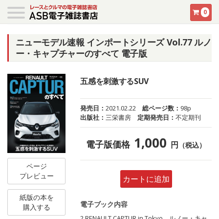
0
ニューモデル速報 インポートシリーズ Vol.77 ルノ
ー・キャプチャーのすべて 電子版
五感を刺激するSUV
発売日：
2021.02.22
総ページ数：
98p
出版社：
三栄書房
定期発売日：
不定期刊
1,000
電子版価格
円
（税込）
ページ
プレビュー
カートに追加
紙版の本を
電子ブック内容
購入する
2 RENAULT CAPTUR in Tokyo ルノー・キャ