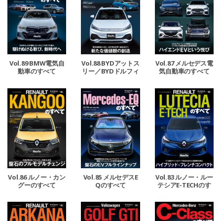
Vol.89 BMW電気自
Vol.88 BYDアットス
Vol.87 メルセデス電
動車のすべて
リー／BYDドルフィ
気自動車のすべて
ンのすべて
Vol.86 ルノー・カン
Vol.85 メルセデスE
Vol.83 ルノー・ルー
グーのすべて
Qのすべて
テシアE-TECHのす
べて