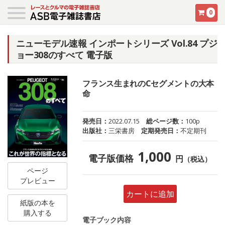
0
ニューモデル速報 インポートシリーズ Vol.84 プジ
ョー308のすべて 電子版
フランス生まれのCセグメントの大本
命
発売日：
2022.07.15
総ページ数：
100p
出版社：
三栄書房
定期発売日：
不定期刊
1,000
電子版価格
円
（税込）
ページ
プレビュー
カートに追加
紙版の本を
購入する
電子ブック内容