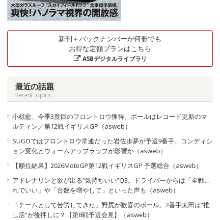
新刊＋バックナンバーが何冊でも
お得な定額プランはこちら
ASBデジタルライブラリ
最近の話題
Recent topics
小椋藍、今季3度目のフロントロウ獲得。ポールはレコード更新のマ
ルティン／第12戦イギリスGP（asweb）
SUGOではフロントロウ常連だった岩佐歩夢が予選9番手。コンディシ
ョン変化とウォームアップラップが影響か（asweb）
【順位結果】2026MotoGP第12戦イギリスGP 予選総合（asweb）
アドレナリンと欲が出る“気持ちいい”Q3。ドライバーからは「全戦こ
れでいい」や「台数を増やして」といった声も（asweb）
「チームとして苦労してきた」野尻が歓喜のポール。2番手太田は“推
し活”が後押しに？【第8戦予選会見】（asweb）