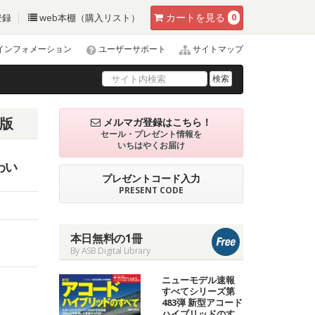
カート
を見る
登録
web本棚（購入リスト）
0
インフォメーション
ユーザーサポート
サイトマップ
検索
子版
メルマガ登録はこちら！
セール・プレゼント情報を
いちはやくお届け
わい
プレゼントコード入力
PRESENT CODE
本日無料の1冊
By ASB Digital Library
ニューモデル速報
すべてシリーズ第
483弾 新型アコード
ハイブリッドのす