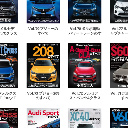
80 メルセデ
Vol.79 プジョーの
Vol.78 ボルボ電動
Vol.77
ツCクラス
すべて
パワートレーンのす
ャプチャ
すべて
べて
4 フォルクス
Vol.73 プジョー208
Vol.72 メルセデ
Vol.71 
-Roc／T-
のすべて
ス・ベンツAクラス
す
sのすべて
／Bクラス／CLAの
すべて