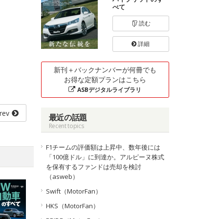
べて
読む
詳細
新刊＋バックナンバーが何冊でも
お得な定額プランはこちら
ASBデジタルライブラリ
rev
最近の話題
Recent topics
F1チームの評価額は上昇中、数年後には
「100億ドル」に到達か。アルピーヌ株式
を保有するファンドは売却を検討
（asweb）
Swift（MotorFan）
HKS（MotorFan）