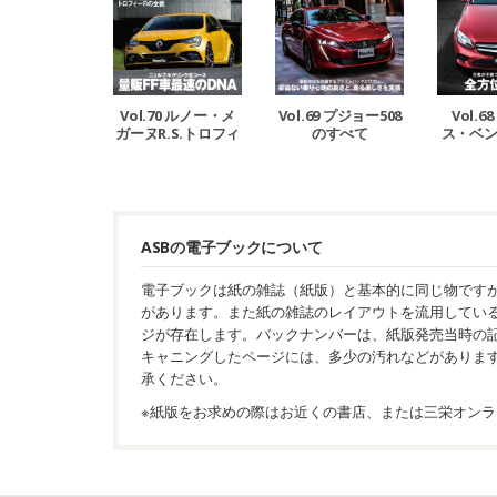
Vol.70 ルノー・メ
Vol.69 プジョー508
Vol.
ガーヌR.S.トロフィ
のすべて
ス・ベン
ーのすべて
の
ASBの電子ブックについて
電子ブックは紙の雑誌（紙版）と基本的に同じ物です
があります。また紙の雑誌のレイアウトを流用してい
ジが存在します。バックナンバーは、紙版発売当時の
キャニングしたページには、多少の汚れなどがありま
承ください。
※紙版をお求めの際はお近くの書店、または三栄オンラ