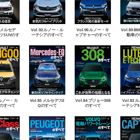
93 メルセデ
Vol.92 ルノー・ル
Vol.90 ルノー・キ
Vol.89 
ツSUVのす
ーテシアのすべて
ャプチャーのすべて
動車の
べて
6 ルノー・カ
Vol.85 メルセデスE
Vol.84 プジョー308
Vol.83
のすべて
Qのすべて
のすべて
ーテシアE
す