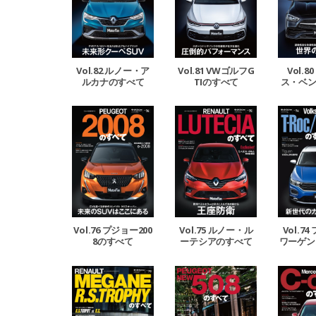
Vol.82 ルノー・ア
Vol.81 VWゴルフG
Vol.
ルカナのすべて
TIのすべて
ス・ベン
の
Vol.76 プジョー200
Vol.75 ルノー・ル
Vol.7
8のすべて
ーテシアのすべて
ワーゲンT
Cros