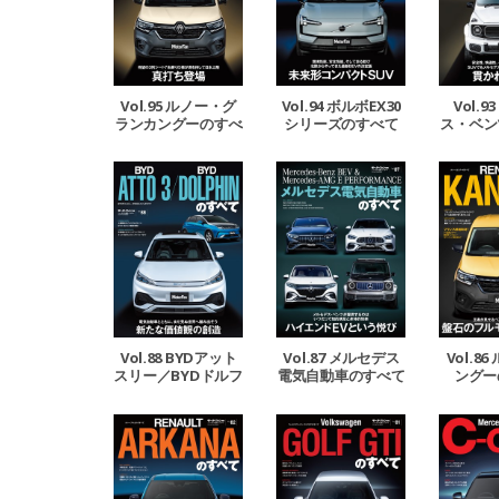
Vol.95 ルノー・グ
Vol.94 ボルボEX30
Vol.
ランカングーのすべ
シリーズのすべて
ス・ベン
て
Vol.88 BYDアット
Vol.87 メルセデス
Vol.8
スリー／BYDドルフ
電気自動車のすべて
ングー
ィンのすべて