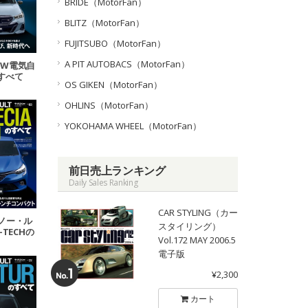
BRIDE（MotorFan）
BLITZ（MotorFan）
FUJITSUBO（MotorFan）
A PIT AUTOBACS（MotorFan）
BMW電気自
すべて
OS GIKEN（MotorFan）
OHLINS（MotorFan）
YOKOHAMA WHEEL（MotorFan）
前日売上ランキング
Daily Sales Ranking
CAR STYLING（カー
 ルノー・ル
スタイリング）
-TECHの
Vol.172 MAY 2006.5
べて
電子版
¥2,300
カート