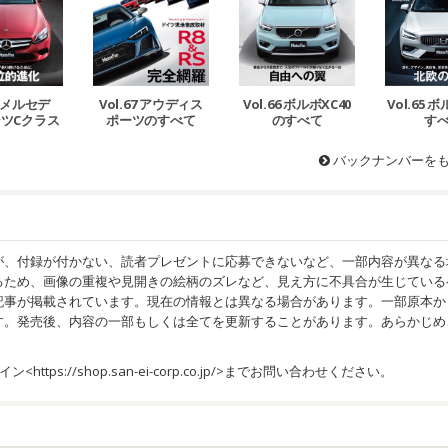
68 メルセデ
Vol.67 アウディス
Vol.66 ボルボXC40
Vol.65 
ツCクラス
ポーツのすべて
のすべて
す
すべて
バックナンバーを
が、付録が付かない、読者プレゼントに応募できないなど、一部内容が異なる
るため、画像の重複や見開きの絵柄のズレなど、見え方に不具合が生じている
記事が掲載されています。現在の情報とは異なる場合があります。一部原本か
す。発売後、内容の一部もしくは全てを更新することがあります。あらかじめ
イン<
https://shop.san-ei-corp.co.jp/
>までお問い合わせください。