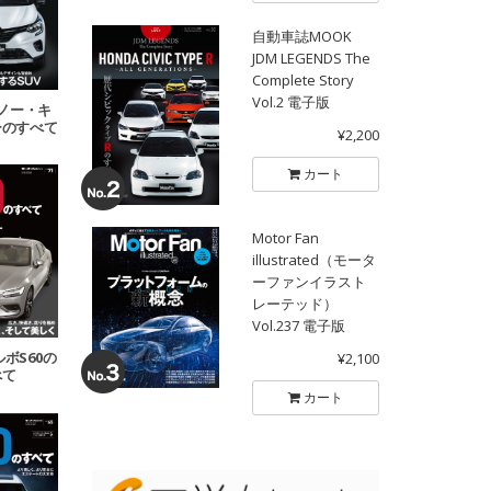
自動車誌MOOK
JDM LEGENDS The
Complete Story
Vol.2 電子版
 ルノー・キ
ーのすべて
¥2,200
カート
Motor Fan
illustrated（モータ
ーファンイラスト
レーテッド）
Vol.237 電子版
ボルボS60の
¥2,100
べて
カート