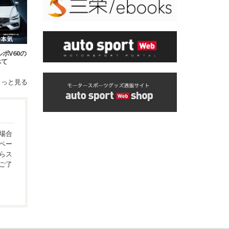
ボルボV60の
べて
もっと見る
場合
ペー
らス
ご了