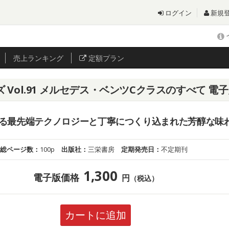
ログイン
新規
売上
ランキング
定額プラン
Vol.91 メルセデス・ベンツCクラスのすべて 電
る最先端テクノロジーと丁寧につくり込まれた芳醇な味
総ページ数：
100p
出版社：
三栄書房
定期発売日：
不定期刊
1,300
電子版価格
円
（税込）
カートに追加