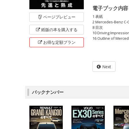
電子ブック内容
1 表紙
ページ
プレビュー
2 Mercedes-Benz
8 目次
紙版の本を
購入する
10 Driving Im
16 Outline of 
お得な定額
プラン
Next
バックナンバー