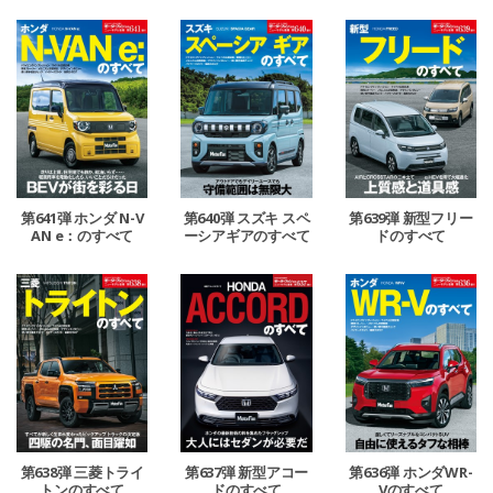
第641弾 ホンダ N-V
第640弾 スズキ スペ
第639弾 新型フリー
AN e：のすべて
ーシアギアのすべて
ドのすべて
第638弾 三菱トライ
第637弾 新型アコー
第636弾 ホンダWR-
トンのすべて
ドのすべて
Vのすべて