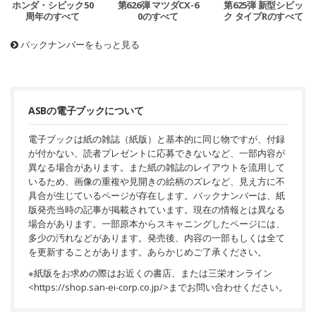
ホンダ・シビック50
第626弾 マツダCX-6
第625弾 新型シビッ
周年のすべて
0のすべて
ク タイプRのすべて
バックナンバーをもっと見る
ASBの電子ブックについて
電子ブックは紙の雑誌（紙版）と基本的に同じ物ですが、付録
が付かない、読者プレゼントに応募できないなど、一部内容が
異なる場合があります。また紙の雑誌のレイアウトを流用して
いるため、画像の重複や見開きの絵柄のズレなど、見え方に不
具合が生じているページが存在します。バックナンバーは、紙
版発売当時の記事が掲載されています。現在の情報とは異なる
場合があります。一部原本からスキャニングしたページには、
多少の汚れなどがあります。発売後、内容の一部もしくは全て
を更新することがあります。あらかじめご了承ください。
※紙版をお求めの際はお近くの書店、または三栄オンライン
<
https://shop.san-ei-corp.co.jp/
>までお問い合わせください。