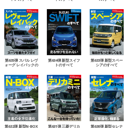
第635弾 スバル レヴ
第634弾 新型スイフ
第633弾 新型スペー
ォーグ レイバックの
トのすべて
シアのすべて
すべて
第632弾 新型N-BOX
第631弾 三菱デリカ
第630弾 新型セレナ