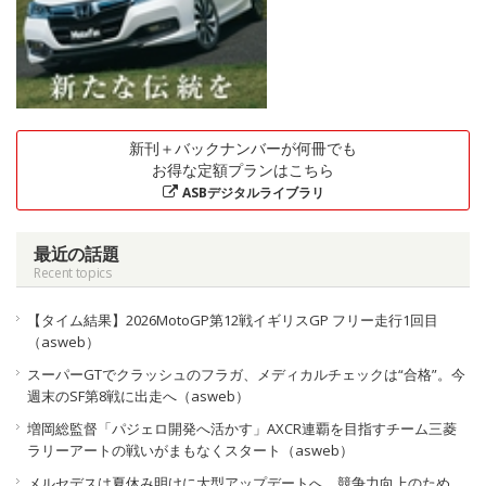
新刊＋バックナンバーが何冊でも
お得な定額プランはこちら
ASBデジタルライブラリ
最近の話題
Recent topics
【タイム結果】2026MotoGP第12戦イギリスGP フリー走行1回目
（asweb）
スーパーGTでクラッシュのフラガ、メディカルチェックは“合格”。今
週末のSF第8戦に出走へ（asweb）
増岡総監督「パジェロ開発へ活かす」AXCR連覇を目指すチーム三菱
ラリーアートの戦いがまもなくスタート（asweb）
メルセデスは夏休み明けに大型アップデートへ。競争力向上のため、