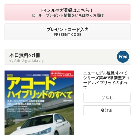
メルマガ登録はこちら！
セール・プレゼント情報を
いちはやくお届け
プレゼントコード入力
PRESENT CODE
本日無料の1冊
By ASB Digital Library
ニューモデル速報 すべて
シリーズ第483弾 新型アコ
ード ハイブリッドのすべ
て
読む
詳細