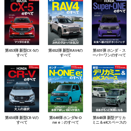
第653弾 新型CX-5の
第652弾 新型RAV4の
第651弾 ホンダ・ス
すべて
すべて
ーパーワンのすべて
第650弾 新型CR-Vの
第649弾 ホンダN-O
第648弾 新型デリカ
すべて
ne e：のすべて
ミニ＆eKスペースの
すべて