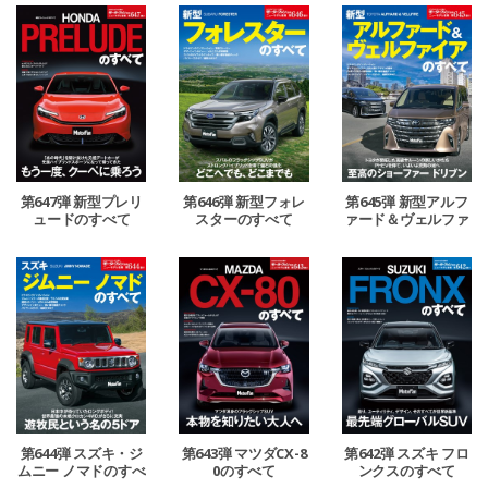
第647弾 新型プレリ
第646弾 新型フォレ
第645弾 新型アルフ
ュードのすべて
スターのすべて
ァード＆ヴェルファ
イアのすべて
第644弾 スズキ・ジ
第643弾 マツダCX-8
第642弾 スズキ フロ
ムニー ノマドのすべ
0のすべて
ンクスのすべて
て