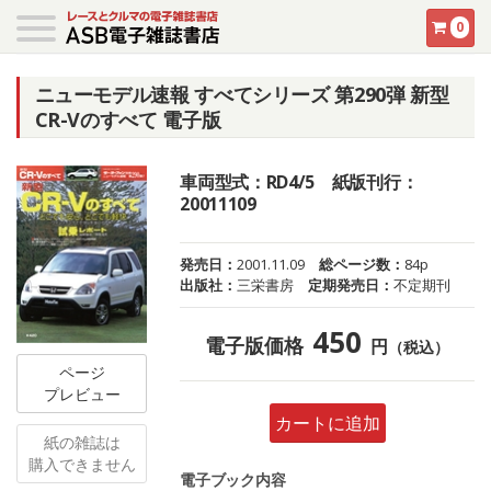
0
ニューモデル速報 すべてシリーズ 第290弾 新型
CR-Vのすべて 電子版
車両型式：RD4/5 紙版刊行：
20011109
発売日：
2001.11.09
総ページ数：
84p
出版社：
三栄書房
定期発売日：
不定期刊
450
電子版価格
円
（税込）
ページ
プレビュー
カートに追加
紙の雑誌は
購入できません
電子ブック内容