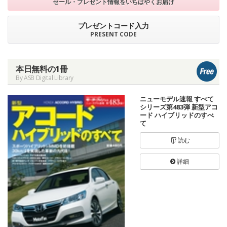
セール・プレゼント情報を
いちはやくお届け
プレゼントコード入力
PRESENT CODE
本日無料の1冊
By ASB Digital Library
ニューモデル速報 すべて
シリーズ第483弾 新型アコ
ード ハイブリッドのすべ
て
読む
詳細