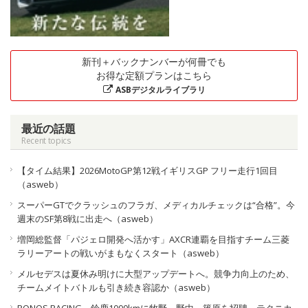
新刊＋バックナンバーが何冊でも
お得な定額プランはこちら
ASBデジタルライブラリ
最近の話題
Recent topics
【タイム結果】2026MotoGP第12戦イギリスGP フリー走行1回目
（asweb）
スーパーGTでクラッシュのフラガ、メディカルチェックは“合格”。今
週末のSF第8戦に出走へ（asweb）
増岡総監督「パジェロ開発へ活かす」AXCR連覇を目指すチーム三菱
ラリーアートの戦いがまもなくスタート（asweb）
メルセデスは夏休み明けに大型アップデートへ。競争力向上のため、
チームメイトバトルも引き続き容認か（asweb）
PONOS RACING、鈴鹿1000kmに牧野、野中、篠原を招聘。テクニカ