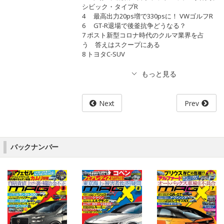
シビック・タイプR
4 最高出力20ps増で330psに！ VWゴルフR
6 GT-R退場で後釜抗争どうなる？
7 ポスト新型コロナ時代のクルマ業界を占
う 答えはスクープにある
8 トヨタC-SUV
Next
Prev
バックナンバー