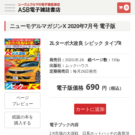
0
ニューモデルマガジンX 2020年7月号 電子版
2Lターボ大改良 シビック タイプR
発売日：
2020.05.26
総ページ数：
130p
出版社：
ムックハウス
定期発売日：
毎月26日発売
690
電子版価格
円
（税込）
ページ
プレビュー
カートに追加
紙版の本を
購入する
電子ブック内容
2 R市場の大混戦 日系ホットハッチの真骨頂