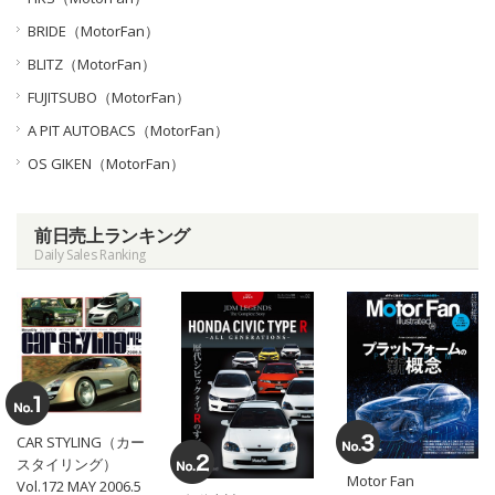
BRIDE（MotorFan）
BLITZ（MotorFan）
FUJITSUBO（MotorFan）
A PIT AUTOBACS（MotorFan）
OS GIKEN（MotorFan）
前日売上ランキング
Daily Sales Ranking
CAR STYLING（カー
スタイリング）
Motor Fan
Vol.172 MAY 2006.5