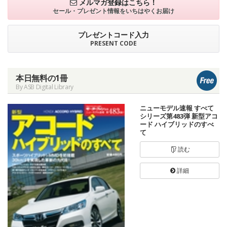
メルマガ登録はこちら！
セール・プレゼント情報を
いちはやくお届け
プレゼントコード入力
PRESENT CODE
本日無料の1冊
By ASB Digital Library
ニューモデル速報 すべて
シリーズ第483弾 新型アコ
ード ハイブリッドのすべ
て
読む
詳細