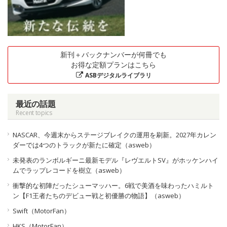
新刊＋バックナンバーが何冊でも
お得な定額プランはこちら
ASBデジタルライブラリ
最近の話題
Recent topics
NASCAR、今週末からステージブレイクの運用を刷新。2027年カレン
ダーでは4つのトラックが新たに確定（asweb）
未発表のランボルギーニ最新モデル『レヴエルトSV』がホッケンハイ
ムでラップレコードを樹立（asweb）
衝撃的な初陣だったシューマッハー。6戦で美酒を味わったハミルト
ン【F1王者たちのデビュー戦と初優勝の物語】（asweb）
Swift（MotorFan）
HKS（MotorFan）