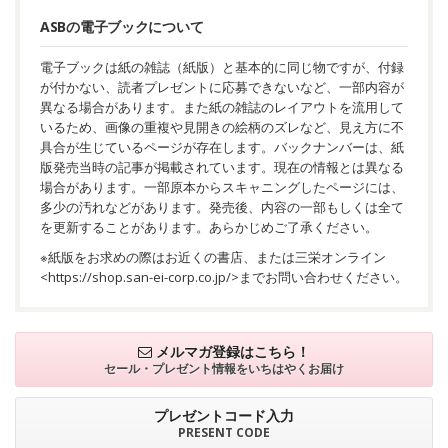
ASBの電子ブックについて
電子ブックは紙の雑誌（紙版）と基本的に同じ物ですが、付録
が付かない、読者プレゼントに応募できないなど、一部内容が
異なる場合があります。また紙の雑誌のレイアウトを流用して
いるため、画像の重複や見開きの絵柄のズレなど、見え方に不
具合が生じているページが存在します。バックナンバーは、紙
版発売当時の記事が掲載されています。現在の情報とは異なる
場合があります。一部原本からスキャニングしたページには、
多少の汚れなどがあります。発売後、内容の一部もしくは全て
を更新することがあります。あらかじめご了承ください。
※紙版をお求めの際はお近くの書店、または三栄オンライン
<
https://shop.san-ei-corp.co.jp/
>までお問い合わせください。
メルマガ登録はこちら！
セール・プレゼント情報を
いちはやくお届け
プレゼントコード入力
PRESENT CODE