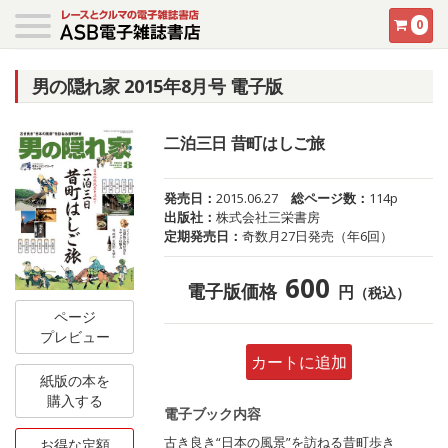
0
男の隠れ家 2015年8月号 電子版
二泊三日 昔町はしご旅
発売日：
2015.06.27
総ページ数：
114p
出版社：
株式会社三栄書房
定期発売日：
奇数月27日発売（年6回）
600
電子版価格
円
（税込）
ページ
プレビュー
カートに追加
紙版の本を
購入する
電子ブック内容
古き良き“日本の風景”を訪ねる昔町歩き
お得な定額