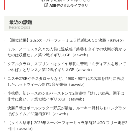
ASBデジタルライブラリ
最近の話題
Recent topics
【順位結果】2026スーパーフォーミュラ第8戦SUGO 決勝（asweb）
ミル、ノーミス＆久々の入賞に達成感「終盤もタイヤの状態が良かっ
たのは収穫だ」／第12戦イギリスGP（asweb）
クアルタラロ、スプリントはタイヤ摩耗に苦戦「ミディアムを履いて
いれば」とリンス／第12戦イギリスGP（asweb）
ニスモ270Rやテスタロッサなど、1980～90年代の名車を精巧に再現
したホットウィール新作5台が発売（asweb）
小椋藍、初レースのシルバーストンで2位獲得「嬉しい結果。調子は
非常に良い」／第12戦イギリスGP（asweb）
決勝日朝はポールシッター野尻が最速。ルーキー野村らもロングラン
で好タイム／SF第8戦FP2（asweb）
【タイム結果】2026年スーパーフォーミュラ第8戦SUGO フリー走行2
回目（asweb）