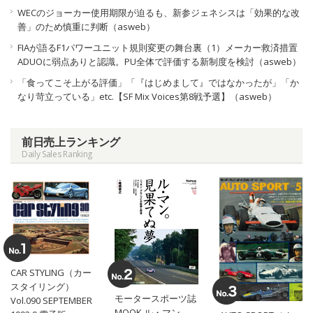
WECのジョーカー使用期限が迫るも、新参ジェネシスは「効果的な改
善」のため慎重に判断（asweb）
FIAが語るF1パワーユニット規則変更の舞台裏（1）メーカー救済措置
ADUOに弱点ありと認識。PU全体で評価する新制度を検討（asweb）
「食ってこそ上がる評価」「『はじめまして』ではなかったが」「か
なり苛立っている」etc.【SF Mix Voices第8戦予選】（asweb）
前日売上ランキング
Daily Sales Ranking
CAR STYLING（カー
スタイリング）
モータースポーツ誌
Vol.090 SEPTEMBER
MOOK ル・マン。