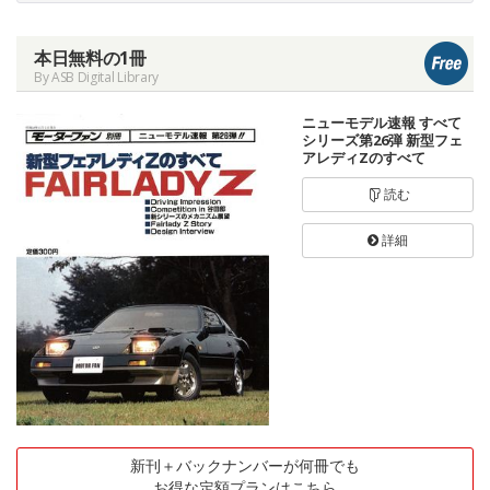
本日無料の1冊
By ASB Digital Library
ニューモデル速報 すべて
シリーズ第26弾 新型フェ
アレディZのすべて
読む
詳細
新刊＋バックナンバーが何冊でも
お得な定額プランはこちら