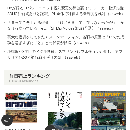
FIAが語るF1パワーユニット規則変更の舞台裏（1）メーカー救済措置
ADUOに弱点ありと認識。PU全体で評価する新制度を検討（asweb）
「食ってこそ上がる評価」「『はじめまして』ではなかったが」「か
なり苛立っている」etc.【SF Mix Voices第8戦予選】（asweb）
莫大な投資をしてきたアストンマーティン。苦戦の原因は「F1での成
功を急ぎすぎたこと」と元代表が指摘（asweb）
小椋藍が3度目のメダル獲得。スプリントはマルティンが制し、アプ
リリア1-2-3／第12戦イギリスGP（asweb）
前日売上ランキング
Daily Sales Ranking