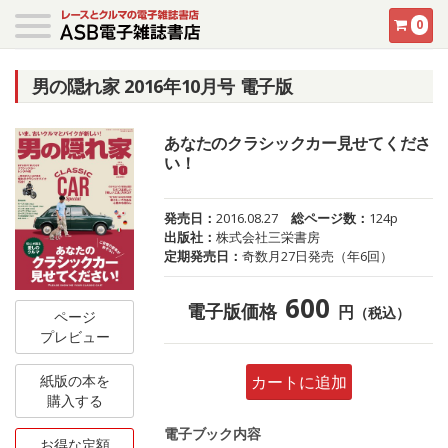
0
男の隠れ家 2016年10月号 電子版
あなたのクラシックカー見せてくださ
い！
発売日：
2016.08.27
総ページ数：
124p
出版社：
株式会社三栄書房
定期発売日：
奇数月27日発売（年6回）
600
電子版価格
円
（税込）
ページ
プレビュー
紙版の本を
カートに追加
購入する
電子ブック内容
お得な定額