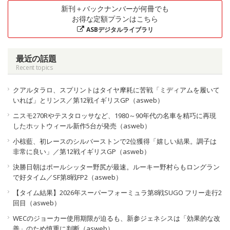
新刊＋バックナンバーが何冊でも
お得な定額プランはこちら
ASBデジタルライブラリ
最近の話題
Recent topics
クアルタラロ、スプリントはタイヤ摩耗に苦戦「ミディアムを履いて
いれば」とリンス／第12戦イギリスGP（asweb）
ニスモ270Rやテスタロッサなど、1980～90年代の名車を精巧に再現
したホットウィール新作5台が発売（asweb）
小椋藍、初レースのシルバーストンで2位獲得「嬉しい結果。調子は
非常に良い」／第12戦イギリスGP（asweb）
決勝日朝はポールシッター野尻が最速。ルーキー野村らもロングラン
で好タイム／SF第8戦FP2（asweb）
【タイム結果】2026年スーパーフォーミュラ第8戦SUGO フリー走行2
回目（asweb）
WECのジョーカー使用期限が迫るも、新参ジェネシスは「効果的な改
善」のため慎重に判断（asweb）