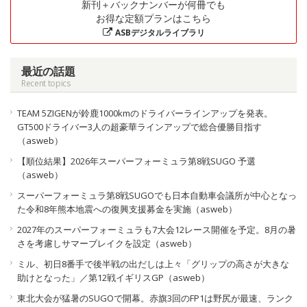
新刊＋バックナンバーが何冊でも
お得な定額プランはこちら
ASBデジタルライブラリ
最近の話題
Recent topics
TEAM 5ZIGENが鈴鹿1000kmのドライバーラインアップを発表。
GT500ドライバー3人の超豪華ラインアップで総合優勝目指す
（asweb）
【順位結果】2026年スーパーフォーミュラ第8戦SUGO 予選
（asweb）
スーパーフォーミュラ第8戦SUGOでも日本自動車会議所が中心となっ
た令和8年熊本地震への復興支援募金を実施（asweb）
2027年のスーパーフォーミュラも7大会12レース開催を予定。8月の暑
さを考慮しサマーブレイクを設定（asweb）
ミル、初日8番手で後半戦の出だしは上々「グリップの高さが大きな
助けとなった」／第12戦イギリスGP（asweb）
東北大会が猛暑のSUGOで開幕。赤旗3回のFP1は野尻が最速、ランク