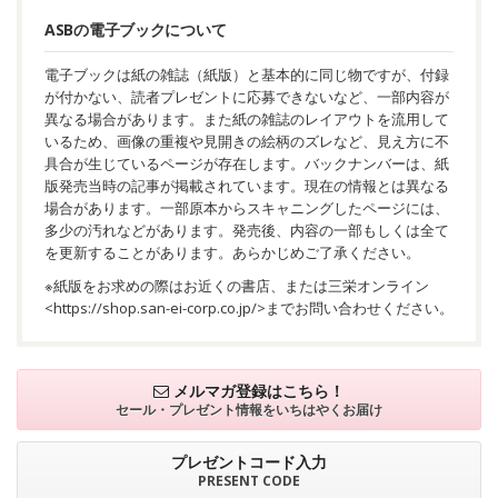
ASBの電子ブックについて
電子ブックは紙の雑誌（紙版）と基本的に同じ物ですが、付録
が付かない、読者プレゼントに応募できないなど、一部内容が
異なる場合があります。また紙の雑誌のレイアウトを流用して
いるため、画像の重複や見開きの絵柄のズレなど、見え方に不
具合が生じているページが存在します。バックナンバーは、紙
版発売当時の記事が掲載されています。現在の情報とは異なる
場合があります。一部原本からスキャニングしたページには、
多少の汚れなどがあります。発売後、内容の一部もしくは全て
を更新することがあります。あらかじめご了承ください。
※紙版をお求めの際はお近くの書店、または三栄オンライン
<
https://shop.san-ei-corp.co.jp/
>までお問い合わせください。
メルマガ登録はこちら！
セール・プレゼント情報を
いちはやくお届け
プレゼントコード入力
PRESENT CODE