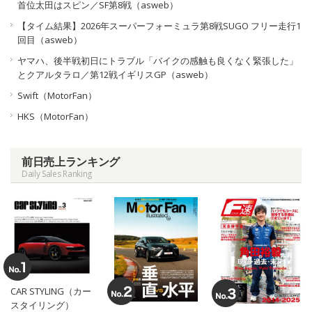
首位太田はスピン／SF第8戦（asweb）
【タイム結果】2026年スーパーフォーミュラ第8戦SUGO フリー走行1
回目（asweb）
ヤマハ、後半戦初日にトラブル「バイクの感触も良くなく緊張した」
とクアルタラロ／第12戦イギリスGP（asweb）
Swift（MotorFan）
HKS（MotorFan）
前日売上ランキング
Daily Sales Ranking
CAR STYLING（カー
スタイリング）