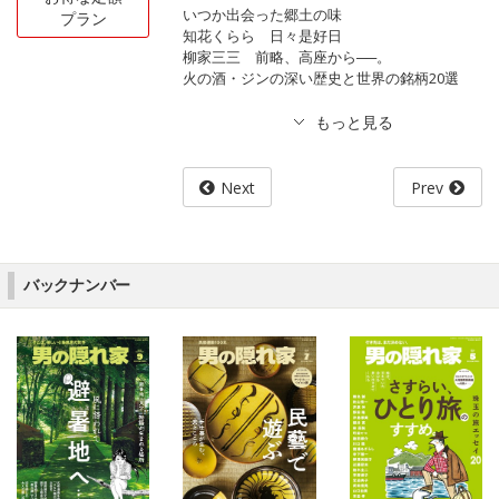
いつか出会った郷土の味
プラン
知花くらら 日々是好日
柳家三三 前略、高座から──。
火の酒・ジンの深い歴史と世界の銘柄20選
Next
Prev
バックナンバー