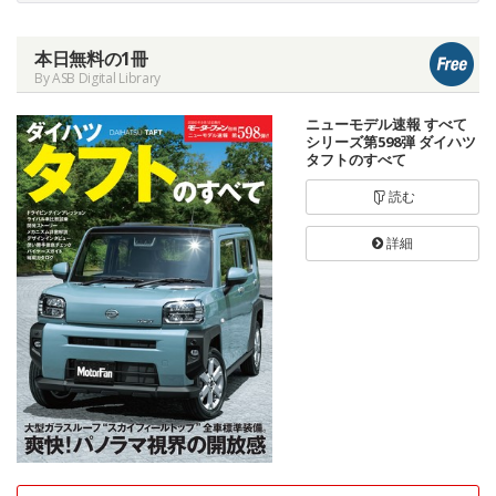
本日無料の1冊
By ASB Digital Library
ニューモデル速報 すべて
シリーズ第598弾 ダイハツ
タフトのすべて
読む
詳細