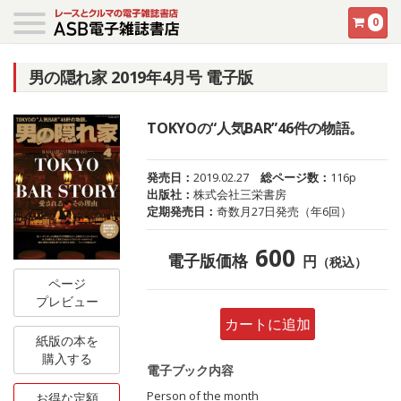
0
男の隠れ家 2019年4月号 電子版
TOKYOの“人気BAR”46件の物語。
発売日：
2019.02.27
総ページ数：
116p
出版社：
株式会社三栄書房
定期発売日：
奇数月27日発売（年6回）
600
電子版価格
円
（税込）
ページ
プレビュー
カートに追加
紙版の本を
購入する
電子ブック内容
Person of the month
お得な定額