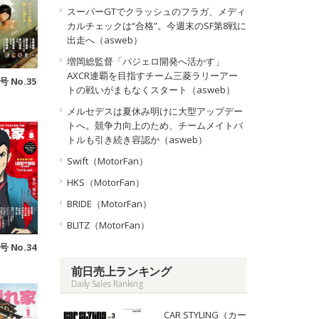
スーパーGTでクラッシュのフラガ、メディ
カルチェックは“合格”。今週末のSF第8戦に
出走へ（asweb）
増岡総監督「パジェロ開発へ活かす」
AXCR連覇を目指すチーム三菱ラリーアー
号 No.35
トの戦いがまもなくスタート（asweb）
メルセデスは夏休み明けに大型アップデー
トへ。競争力向上のため、チームメイトバ
トルも引き続き容認か（asweb）
Swift（MotorFan）
HKS（MotorFan）
BRIDE（MotorFan）
BLITZ（MotorFan）
号 No.34
前日売上ランキング
Daily Sales Ranking
CAR STYLING（カー