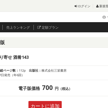
ログイン
新規
売上
ランキング
定額プラン
子版
寄せ 酒肴143
総ページ数：
112p
出版社：
株式会社三栄書房
7日発売（年6回）
700
電子版価格
円
（税込）
カートに追加