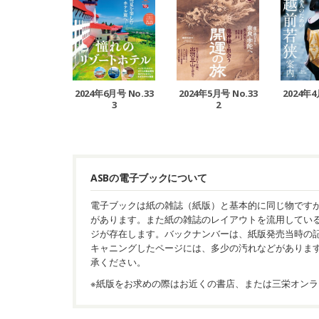
2024年6月号 No.33
2024年5月号 No.33
2024年4
3
2
ASBの電子ブックについて
電子ブックは紙の雑誌（紙版）と基本的に同じ物です
があります。また紙の雑誌のレイアウトを流用してい
ジが存在します。バックナンバーは、紙版発売当時の
キャニングしたページには、多少の汚れなどがありま
承ください。
※紙版をお求めの際はお近くの書店、または三栄オンラ