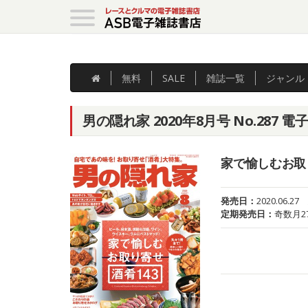
無料
SALE
雑誌
一覧
ジャンル
男の隠れ家 2020年8月号 No.287 電
家で愉しむお取り
発売日：
2020.06.27
定期発売日：
奇数月2