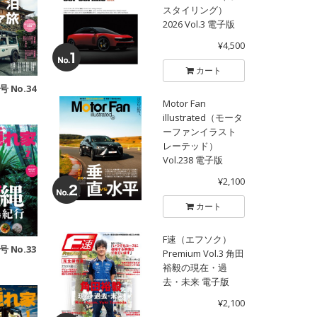
スタイリング）
2026 Vol.3 電子版
¥4,500
カート
号 No.34
Motor Fan
illustrated（モータ
ーファンイラスト
レーテッド）
Vol.238 電子版
¥2,100
カート
F速（エフソク）
号 No.33
Premium Vol.3 角田
裕毅の現在・過
去・未来 電子版
¥2,100