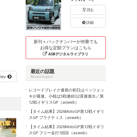
読む
詳細
新刊＋バックナンバーが何冊でも
お得な定額プランはこちら
ASBデジタルライブラリ
最近の話題
rev
Recent topics
レコードブレイク連発の初日はベッツェッ
キが最速。小椋は5戦連続Q2直接進出／第
12戦イギリスGP（asweb）
【タイム結果】2026MotoGP第12戦イギリ
スGP プラクティス（asweb）
【タイム結果】2026MotoGP第12戦イギリ
スGP フリー走行1回目（asweb）