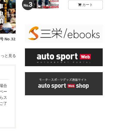
カート
号 No.32
もっと見る
場合
ペー
らス
ご了