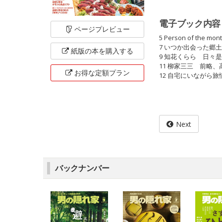
電子ブック内容
ページ
プレビュー
5 Person of the
7 いつか出会った郷
紙版の本を
購入する
9 知花くらら 日々
11 柳家三三 前略、
お得な定額
プラン
12 自宅にいながら
Next
バックナンバー