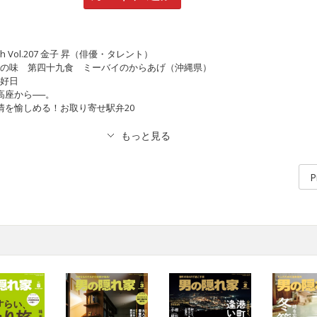
 month Vol.207 金子 昇（俳優・タレント）
土の味 第四十九食 ミーバイのからあげ（沖縄県）
是好日
高座から──。
旅情を愉しめる！お取り寄せ駅弁20
P