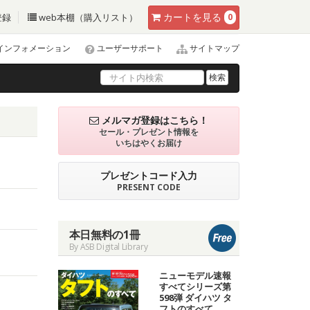
カート
を見る
登録
web本棚（購入リスト）
0
インフォメーション
ユーザーサポート
サイトマップ
検索
メルマガ登録はこちら！
セール・プレゼント情報を
いちはやくお届け
プレゼントコード入力
PRESENT CODE
本日無料の1冊
By ASB Digital Library
ニューモデル速報
すべてシリーズ第
598弾 ダイハツ タ
フトのすべて