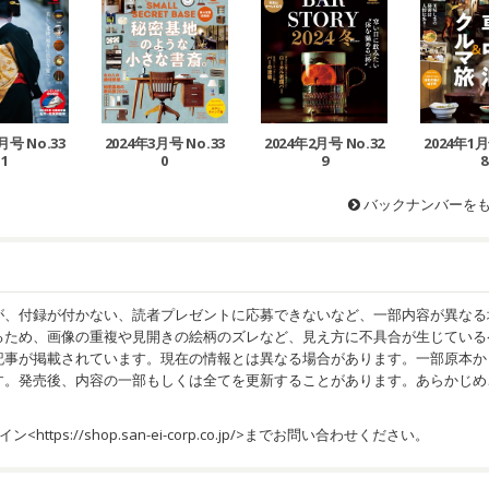
月号 No.33
2024年3月号 No.33
2024年1月
2024年2月号 No.32
1
0
8
9
バックナンバーを
が、付録が付かない、読者プレゼントに応募できないなど、一部内容が異なる
るため、画像の重複や見開きの絵柄のズレなど、見え方に不具合が生じている
記事が掲載されています。現在の情報とは異なる場合があります。一部原本か
す。発売後、内容の一部もしくは全てを更新することがあります。あらかじめ
イン<
https://shop.san-ei-corp.co.jp/
>までお問い合わせください。