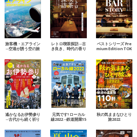
旅客機・エアライン
レトロ喫茶探訪 ─古
ベストシリーズ Pre
─空港が誘う空の旅
き良き、時代の香り
mium Edition TOK
2023─
とともに─
YO BAR STORY ─愛
される理由とその物
語─
遙かなるお伊勢参り
元気です! ローカル
秋の気ままなひとり
─古代から続く祈り
線2022 ─鉄道開業15
旅2022
─
0年の先へ─