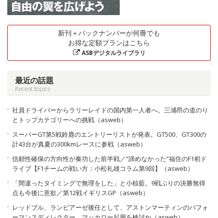
新刊＋バックナンバーが何冊でも
お得な定額プランはこちら
ASBデジタルライブラリ
最近の話題
Recent topics
社員ドライバーからラリーレイドの国内第一人者へ。三浦昂の道のり
とトップカテゴリーへの挑戦（asweb）
スーパーGT第5戦鈴鹿のエントリーリストが発表。GT500、GT300の
計43台が真夏の300kmレースに参戦（asweb）
信頼性確保の方向性が奏功した前半戦／“諦めなかった”福住のF1初ド
ライブ【F1チームの戦い方：小松礼雄コラム第9回】（asweb）
「間違ったタイミングで無理をした」と小椋藍。9戦ぶりの決勝無得
点も今後に意欲／第12戦イギリスGP（asweb）
レッドブル、ランビアーゼ後任として、アストンマーティンのパフォ
ーマンスディレクター、マッカロー起用を検討か（asweb）