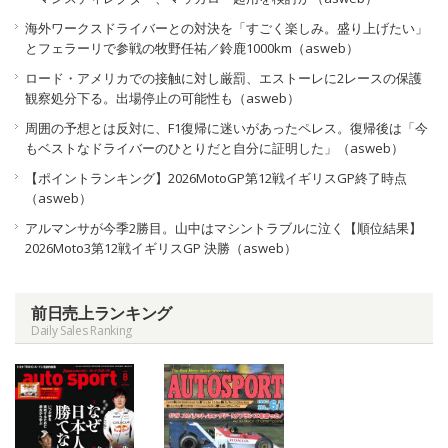
海外ワークスドライバーとの対決を「すごく楽しみ。盛り上げたい」
とフェラーリで参戦の牧野任祐／鈴鹿1000km（asweb）
ロード・アメリカでの接触に対し厳罰、エストーレに2レースの保護
観察処分下る。出場停止の可能性も（asweb）
周囲の予想とは反対に、F1復帰に迷いがあったペレス。復帰後は「今
もベストなドライバーのひとりだと自分に証明した」（asweb）
【ポイントランキング】2026MotoGP第12戦イギリスGP終了時点
（asweb）
アルマンサが今季2勝目。山中はマシントラブルに泣く【順位結果】
2026Moto3第12戦イギリスGP 決勝（asweb）
前日売上ランキング
Daily Sales Ranking