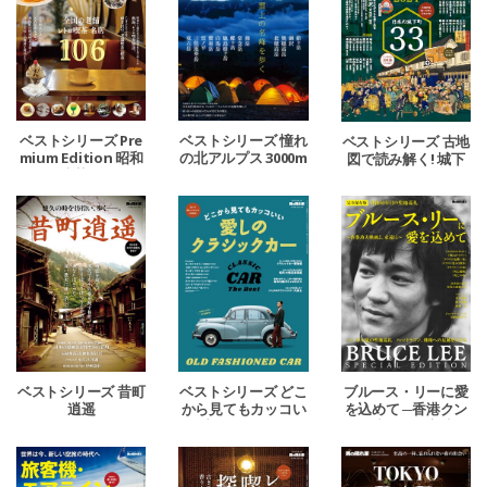
ベストシリーズ Pre
ベストシリーズ 憧れ
ベストシリーズ 古地
mium Edition 昭和
の北アルプス 3000m
図で読み解く! 城下
レトロ喫茶めぐり。
級の頂へ。
町の秘密 2024
ベストシリーズ 昔町
ベストシリーズ どこ
ブルース・リーに愛
逍遥
から見てもカッコい
を込めて ─香港クン
い 愛しのクラシック
フー映画よ、永遠に
カー
─