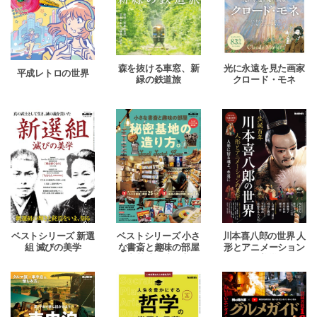
森を抜ける車窓、新
光に永遠を見た画家
平成レトロの世界
緑の鉄道旅
クロード・モネ
ベストシリーズ 新選
ベストシリーズ 小さ
川本喜八郎の世界 人
組 滅びの美学
な書斎と趣味の部屋
形とアニメーション
秘密基地の造り方。
の美学