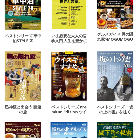
グルメガイド 男の隠
ベストシリーズ 車中
いま必要な大人の哲
れ家×MOGUMOGU
泊STYLE 70
学入門 人生を豊かに
（おいしいエンタ
する哲学の世界と言
メ）チャンネル
葉。
巳神様と出会う 開運
ベストシリーズ Pre
ベストシリーズ 「坂
の旅
mium Edition ウイ
の上の雲」を往く
スキーのすすめ。20
25