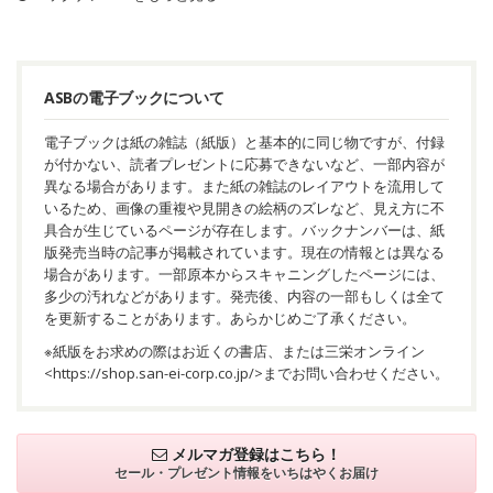
ASBの電子ブックについて
電子ブックは紙の雑誌（紙版）と基本的に同じ物ですが、付録
が付かない、読者プレゼントに応募できないなど、一部内容が
異なる場合があります。また紙の雑誌のレイアウトを流用して
いるため、画像の重複や見開きの絵柄のズレなど、見え方に不
具合が生じているページが存在します。バックナンバーは、紙
版発売当時の記事が掲載されています。現在の情報とは異なる
場合があります。一部原本からスキャニングしたページには、
多少の汚れなどがあります。発売後、内容の一部もしくは全て
を更新することがあります。あらかじめご了承ください。
※紙版をお求めの際はお近くの書店、または三栄オンライン
<
https://shop.san-ei-corp.co.jp/
>までお問い合わせください。
メルマガ登録はこちら！
セール・プレゼント情報を
いちはやくお届け