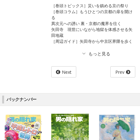
［巻頭トピックス］災いを鎮める京の祭り
［巻頭コラム］もうひとつの京都の扉を開け
る
異次元への誘い 裏・京都の魔界を往く
矢田寺 現世にいながら地獄を体感させる矢
田地蔵
［周辺ガイド］矢田寺から中京区界隈を歩く
Next
Prev
バックナンバー