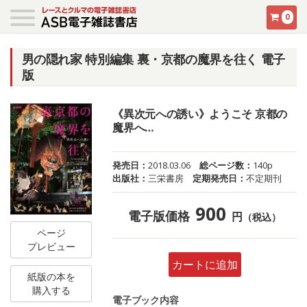
0
男の隠れ家 特別編集 裏・京都の魔界を往く 電子
版
《異次元への誘い》ようこそ 京都の
魔界へ…
発売日：
2018.03.06
総ページ数：
140p
出版社：
三栄書房
定期発売日：
不定期刊
900
電子版価格
円
（税込）
ページ
プレビュー
カートに追加
紙版の本を
購入する
電子ブック内容