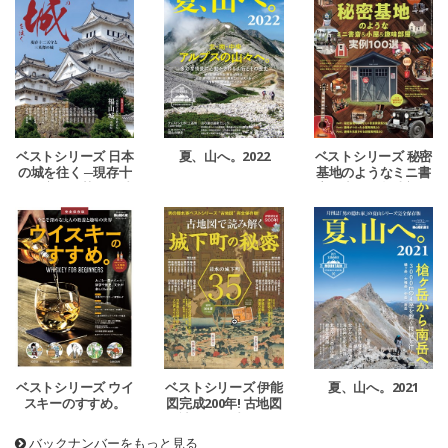
ベストシリーズ 日本
夏、山へ。2022
ベストシリーズ 秘密
の城を往く ─現存十
基地のようなミニ書
二天守と三英傑の城
斎＆小屋＆趣味部屋
─
ベストシリーズ 伊能
夏、山へ。2021
ベストシリーズ ウイ
図完成200年! 古地図
スキーのすすめ。
で読み解く城下町の
秘密
バックナンバーをもっと見る