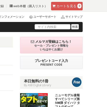
カート
を見る
登録
web本棚（購入リスト）
0
インフォメーション
ユーザーサポート
サイトマップ
検索
メルマガ登録はこちら！
セール・プレゼント情報を
いちはやくお届け
プレゼントコード入力
PRESENT CODE
本日無料の1冊
By ASB Digital Library
ニューモデル速報
すべてシリーズ第
598弾 ダイハツ タ
フトのすべて