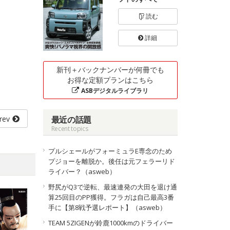
読む
詳細
新刊＋バックナンバーが何冊でも
お得な定額プランはこちら
ASBデジタルライブラリ
rev
最近の話題
Recent topics
プルシェールがフォーミュラE専念のため
プジョーを離脱か。後任は元フェラーリド
ライバー？（asweb）
野尻がQ3で逆転、最速連発の大田を退け通
算25回目のPP獲得。フラガは自己最高3番
手に【第8戦予選レポート】（asweb）
TEAM 5ZIGENが鈴鹿1000kmのドライバー