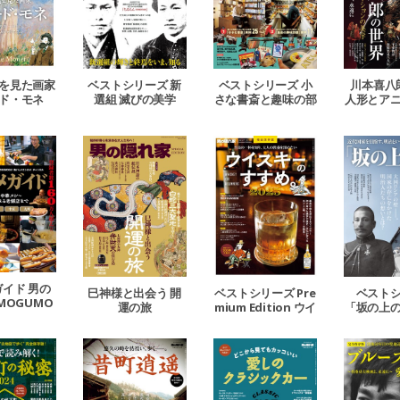
ベストシリーズ 新
ベストシリーズ 小
川本喜八
を見た画家
選組 滅びの美学
さな書斎と趣味の部
人形とア
ド・モネ
屋 秘密基地の造り
ンの
方。
イド 男の
巳神様と出会う 開
ベストシリーズ Pre
ベスト
MOGUMO
運の旅
mium Edition ウイ
「坂の上
いしいエン
スキーのすすめ。20
チャンネル
25