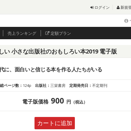
ログイン
新規
売上
ランキング
定額プラン
しい 小さな出版社のおもしろい本2019 電子版
代に、面白いと信じる本を作る人たちがいる
総ページ数：
124p
出版社：
三栄書房
定期発売日：
不定期刊
900
電子版価格
円
（税込）
カートに追加