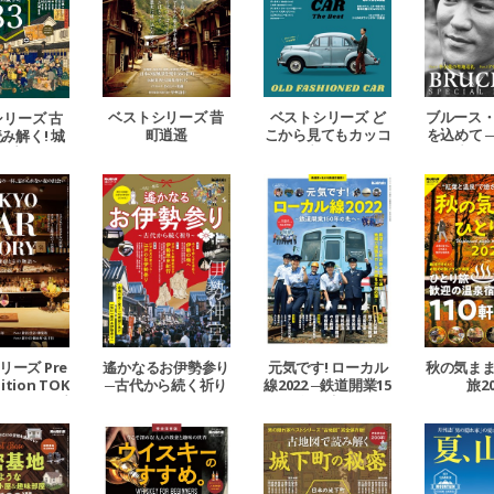
ベストシリーズ 昔
ベストシリーズ ど
ブルース
リーズ 古
町逍遥
こから見てもカッコ
を込めて 
み解く! 城
いい 愛しのクラシ
フー映画
密 2024
ックカー
─
ーズ Pre
遙かなるお伊勢参り
元気です! ローカル
秋の気ま
ition TOK
─古代から続く祈り
線2022 ─鉄道開業15
旅20
 STORY ─愛
─
0年の先へ─
由とその物
語─