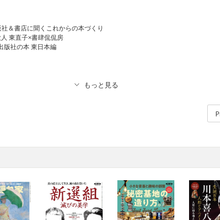
版社＆書店に聞くこれからの本づくり
iew 歌人 東直子×書肆侃侃房
な出版社の本 東日本編
］
P