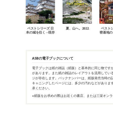
ベストシリーズ 日
夏、山へ。2022
ベストシ
本の城を往く ─現存
密基地の
十二天守と三英傑の
書斎＆小
城─
ASBの電子ブックについて
電子ブックは紙の雑誌（紙版）と基本的に同じ物です
があります。また紙の雑誌のレイアウトを流用してい
ジが存在します。バックナンバーは、紙版発売当時の
キャニングしたページには、多少の汚れなどがありま
承ください。
※紙版をお求めの際はお近くの書店、または三栄オンラ