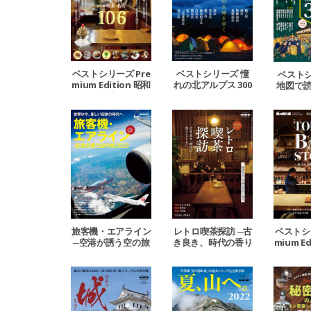
ベストシリーズ Pre
ベストシリーズ 憧
ベストシ
mium Edition 昭和
れの北アルプス 300
地図で読
レトロ喫茶めぐり。
0m級の頂へ。
下町の秘
旅客機・エアライン
レトロ喫茶探訪 ─古
ベストシリ
─空港が誘う空の旅
き良き、時代の香り
mium Ed
2023─
とともに─
YO BAR
される理