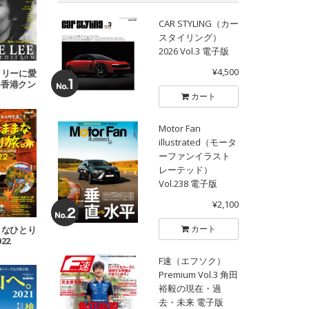
CAR STYLING（カー
スタイリング）
2026 Vol.3 電子版
¥4,500
・リーに愛
─香港クン
よ、永遠に
カート
Motor Fan
illustrated（モータ
ーファンイラスト
レーテッド）
Vol.238 電子版
¥2,100
カート
まなひとり
22
F速（エフソク）
Premium Vol.3 角田
裕毅の現在・過
去・未来 電子版