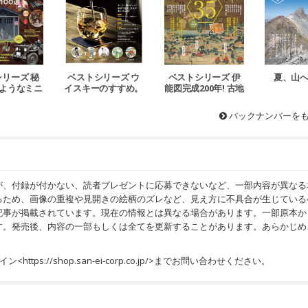
リーズ 秘
ベストシリーズ 伊
夏、山へ
ベストシリーズ ウ
ようなミニ
能図完成200年! 古地
イスキーのすすめ。
屋＆趣味部
図で読み解く城下町
屋
の秘密
バックナンバーを
が、付録が付かない、読者プレゼントに応募できないなど、一部内容が異なる
るため、画像の重複や見開きの絵柄のズレなど、見え方に不具合が生じている
記事が掲載されています。現在の情報とは異なる場合があります。一部原本か
す。発売後、内容の一部もしくは全てを更新することがあります。あらかじめ
イン<
https://shop.san-ei-corp.co.jp/
>までお問い合わせください。