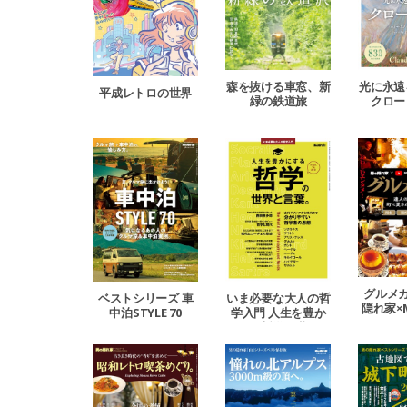
森を抜ける車窓、新
光に永遠
平成レトロの世界
緑の鉄道旅
クロー
グルメガ
ベストシリーズ 車
いま必要な大人の哲
隠れ家×
中泊STYLE 70
学入門 人生を豊か
GU（お
にする哲学の世界と
タメ）
言葉。