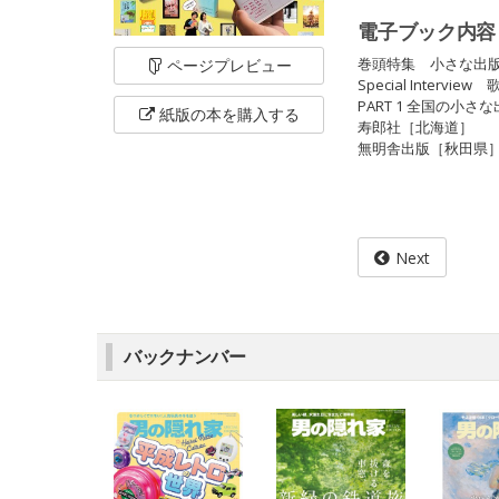
電子ブック内容
巻頭特集 小さな出
ページ
プレビュー
Special Interv
PART 1 全国の小さ
紙版の本を
購入する
寿郎社［北海道］
無明舎出版［秋田県
Next
バックナンバー