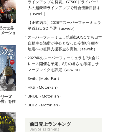
ラインアップを発表。GT500ドライバー3
人の超豪華ラインアップで総合優勝目指す
（asweb）
【正式結果】2026年スーパーフォーミュラ
郎の世界
第8戦SUGO 予選（asweb）
ニメーショ
スーパーフォーミュラ第8戦SUGOでも日本
美学
自動車会議所が中心となった令和8年熊本
地震への復興支援募金を実施（asweb）
2027年のスーパーフォーミュラも7大会12
レース開催を予定。8月の暑さを考慮しサ
マーブレイクを設定（asweb）
Swift（MotorFan）
HKS（MotorFan）
BRIDE（MotorFan）
シリーズ
の雲」を往
BLITZ（MotorFan）
く
前日売上ランキング
Daily Sales Ranking