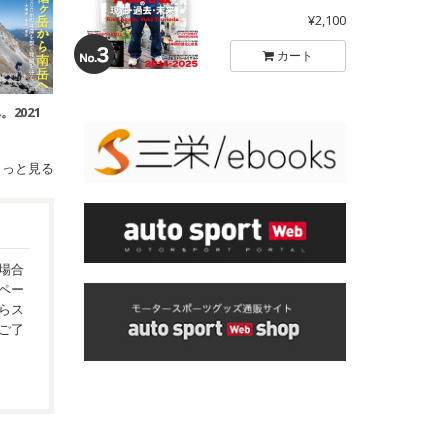
¥2,100
カート
。2021
もっと見る
場合
ペー
らス
ご了