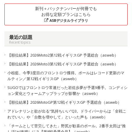
新刊＋バックナンバーが何冊でも
お得な定額プランはこちら
ASBデジタルライブラリ
最近の話題
Recent topics
【順位結果】2026Moto2第12戦イギリスGP 予選総合（asweb）
【順位結果】2026Moto3第12戦イギリスGP 予選総合（asweb）
小椋藍、今季3度目のフロントロウ獲得。ポールはレコード更新のマ
ルティン／第12戦イギリスGP（asweb）
SUGOではフロントロウ常連だった岩佐歩夢が予選9番手。コンディシ
ョン変化とウォームアップラップが影響か（asweb）
【順位結果】2026MotoGP第12戦イギリスGP 予選総合（asweb）
アドレナリンと欲が出る“気持ちいい”Q3。ドライバーからは「全戦こ
れでいい」や「台数を増やして」といった声も（asweb）
「チームとして苦労してきた」野尻が歓喜のポール。2番手太田は“推
し活”が後押しに？【第8戦予選会見】（asweb）