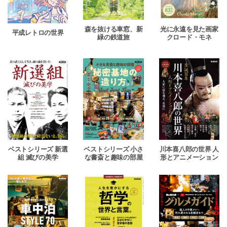
森を抜ける車窓、新
光に永遠を見た画家
平成レトロの世界
緑の鉄道旅
クロード・モネ
ベストシリーズ 新選
ベストシリーズ 小さ
川本喜八郎の世界 人
組 滅びの美学
な書斎と趣味の部屋
形とアニメーション
秘密基地の造り方。
の美学