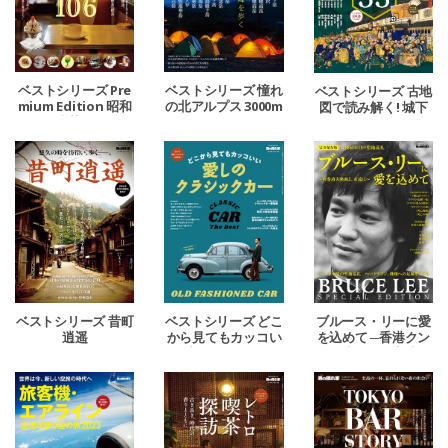
ベストシリーズ Pre
ベストシリーズ 憧れ
ベストシリーズ 古地
mium Edition 昭和
の北アルプス 3000m
図で読み解く! 城下
レトロ喫茶めぐり。
級の頂へ。
町の秘密 2024
ベストシリーズ 昔町
ベストシリーズ どこ
ブルース・リーに愛
逍遥
から見てもカッコい
を込めて ─香港クン
い 愛しのクラシック
フー映画よ、永遠に
カー
─