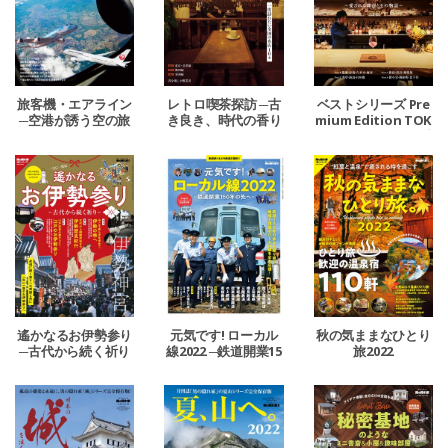
旅客機・エアライン
レトロ喫茶探訪 ─古
ベストシリーズ Pre
─空港が誘う空の旅
き良き、時代の香り
mium Edition TOK
2023─
とともに─
YO BAR STORY ─愛
される理由とその物
語─
遙かなるお伊勢参り
元気です! ローカル
秋の気ままなひとり
─古代から続く祈り
線2022 ─鉄道開業15
旅2022
─
0年の先へ─