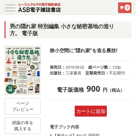
0
男の隠れ家 特別編集 小さな秘密基地の造り
方。 電子版
狭小空間に“隠れ家”を造る裏技!
発売日：
2019.09.02
総ページ数：
120p
出版社：
三栄書房
定期発売日：
不定期刊
900
電子版価格
円
（税込）
ページ
プレビュー
カートに追加
紙版の本を
電子ブック内容
購入する
6 【巻頭ルポ】No.01 戸田邸