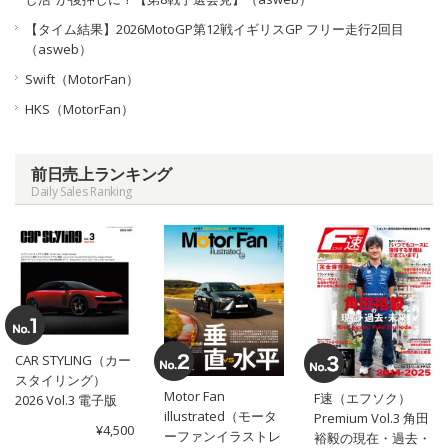
【タイム結果】2026MotoGP第12戦イギリスGP フリー走行2回目
（asweb）
Swift（MotorFan）
HKS（MotorFan）
前日売上ランキング
Daily Sales Ranking
CAR STYLING（カー
スタイリング）
Motor Fan
F速（エフソク）
2026 Vol.3 電子版
illustrated（モータ
Premium Vol.3 角田
¥4,500
ーファンイラストレ
裕毅の現在・過去・