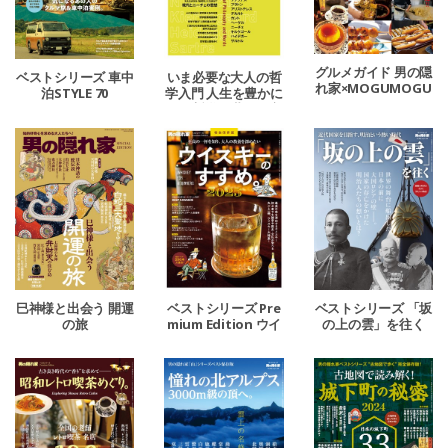
グルメガイド 男の隠
ベストシリーズ 車中
いま必要な大人の哲
れ家×MOGUMOGU
泊STYLE 70
学入門 人生を豊かに
（おいしいエンタ
する哲学の世界と言
メ）チャンネル
葉。
巳神様と出会う 開運
ベストシリーズ Pre
ベストシリーズ 「坂
の旅
mium Edition ウイ
の上の雲」を往く
スキーのすすめ。20
25