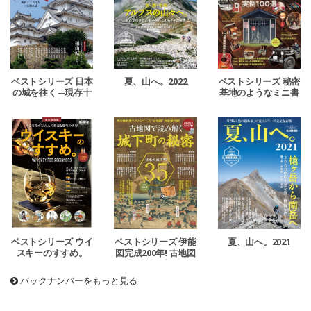
ベストシリーズ 日本
夏、山へ。2022
ベストシリーズ 秘密
の城を往く ─現存十
基地のようなミニ書
二天守と三英傑の城
斎＆小屋＆趣味部屋
─
ベストシリーズ 伊能
夏、山へ。2021
ベストシリーズ ウイ
図完成200年! 古地図
スキーのすすめ。
で読み解く城下町の
秘密
バックナンバーをもっと見る