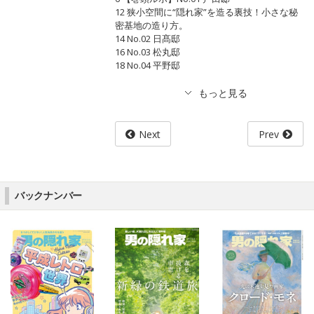
12 狭小空間に“隠れ家”を造る裏技！小さな秘
密基地の造り方。
14 No.02 日髙邸
16 No.03 松丸邸
18 No.04 平野邸
Next
Prev
バックナンバー