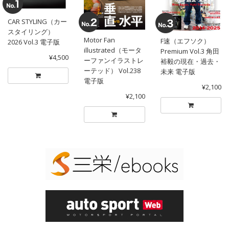
CAR STYLING（カー
スタイリング）
Motor Fan
F速（エフソク）
2026 Vol.3 電子版
illustrated（モータ
Premium Vol.3 角田
¥4,500
ーファンイラストレ
裕毅の現在・過去・
ーテッド） Vol.238
未来 電子版
電子版
¥2,100
¥2,100