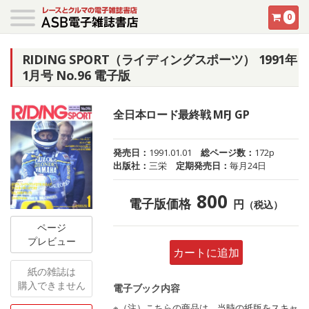
0
RIDING SPORT（ライディングスポーツ） 1991年
1月号 No.96 電子版
全日本ロード最終戦 MFJ GP
発売日：
1991.01.01
総ページ数：
172p
出版社：
三栄
定期発売日：
毎月24日
800
電子版価格
円
（税込）
ページ
プレビュー
カートに追加
紙の雑誌は
購入できません
電子ブック内容
※（注）こちらの商品は、当時の紙版をスキャ