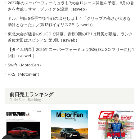
2027年のスーパーフォーミュラも7大会12レース開催を予定。8月の暑
さを考慮しサマーブレイクを設定（asweb）
ミル、初日8番手で後半戦の出だしは上々「グリップの高さが大きな
助けとなった」／第12戦イギリスGP（asweb）
東北大会が猛暑のSUGOで開幕。赤旗3回のFP1は野尻が最速、ランク
首位太田はスピン／SF第8戦（asweb）
【タイム結果】2026年スーパーフォーミュラ第8戦SUGO フリー走行1
回目（asweb）
Swift（MotorFan）
HKS（MotorFan）
前日売上ランキング
Daily Sales Ranking