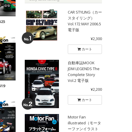
CAR STYLING（カー
スタイリング）
525
Vol.172 MAY 2006.5
電子版
¥2,300
カート
自動車誌MOOK
JDM LEGENDS The
Complete Story
Vol.2 電子版
519
¥2,200
カート
Motor Fan
illustrated（モータ
ーファンイラスト