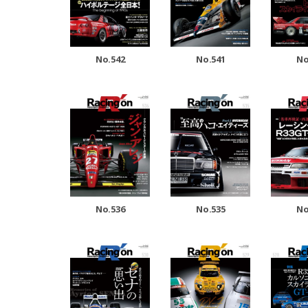
No.542
No.541
No
No.536
No.535
No