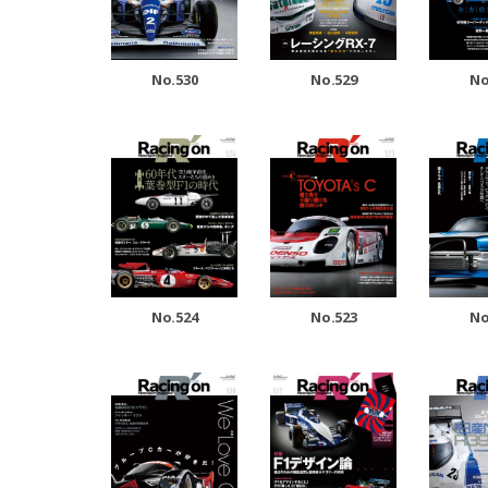
No.530
No.529
No
No.524
No.523
No