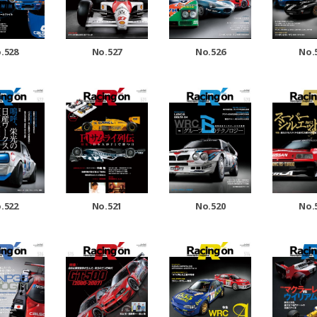
.528
No.527
No.526
No.
No.521
.522
No.520
No.