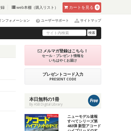
カート
を見る
登録
web本棚（購入リスト）
0
インフォメーション
ユーザーサポート
サイトマップ
検索
メルマガ登録はこちら！
セール・プレゼント情報を
いちはやくお届け
プレゼントコード入力
PRESENT CODE
本日無料の1冊
By ASB Digital Library
ニューモデル速報
すべてシリーズ第
483弾 新型アコード
ハイブリッドのす