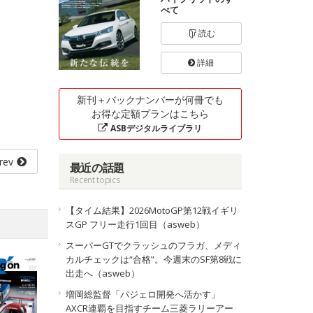
べて
読む
詳細
新刊＋バックナンバーが何冊でも
お得な定額プランはこちら
ASBデジタルライブラリ
rev
最近の話題
Recent topics
【タイム結果】2026MotoGP第12戦イギリ
スGP フリー走行1回目（asweb）
スーパーGTでクラッシュのフラガ、メディ
カルチェックは“合格”。今週末のSF第8戦に
出走へ（asweb）
増岡総監督「パジェロ開発へ活かす」
AXCR連覇を目指すチーム三菱ラリーアー