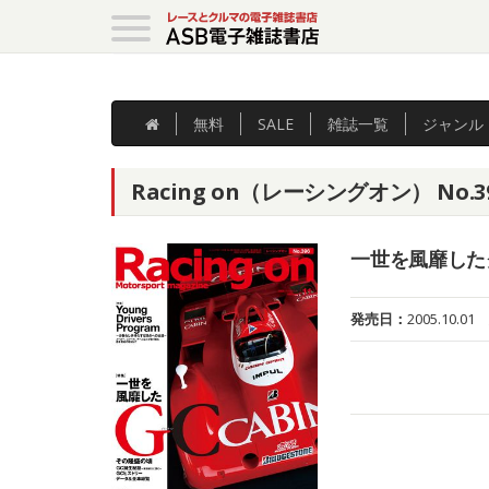
無料
SALE
雑誌
一覧
ジャンル
Racing on（レーシングオン） No.3
一世を風靡した
発売日：
2005.10.01