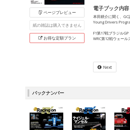
電子ブック内容
ページ
プレビュー
本田耕介に聞く、GC
Young Drivers
紙の雑誌は
購入できません
F1第17戦ブラジルGP
お得な定額
プラン
WRC第12戦ウェー
Next
バックナンバー