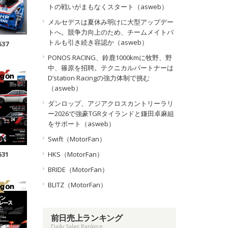
トの戦いがまもなくスタート（asweb）
メルセデスは夏休み明けに大型アップデー
トへ。競争力向上のため、チームメイトバ
トルも引き続き容認か（asweb）
537
PONOS RACING、鈴鹿1000kmに牧野、野
中、篠原を招聘。テクニカルパートナーは
D’station Racingの強力体制で挑む
（asweb）
ダンロップ、アジアクロスカントリーラリ
ー2026で強豪TGRタイランドと鎌田卓麻組
をサポート（asweb）
Swift（MotorFan）
HKS（MotorFan）
531
BRIDE（MotorFan）
BLITZ（MotorFan）
前日売上ランキング
Daily Sales Ranking