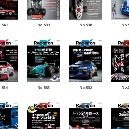
.540
No.539
No.538
No.
No.
.534
No.533
No.532