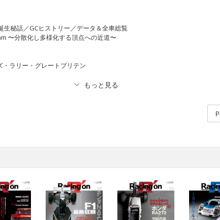
誕生秘話／GCヒストリー／データ＆全車総覧
 Program 〜分散化し多様化する頂点への近道〜
ルズ・ラリー・グレートブリテン
P