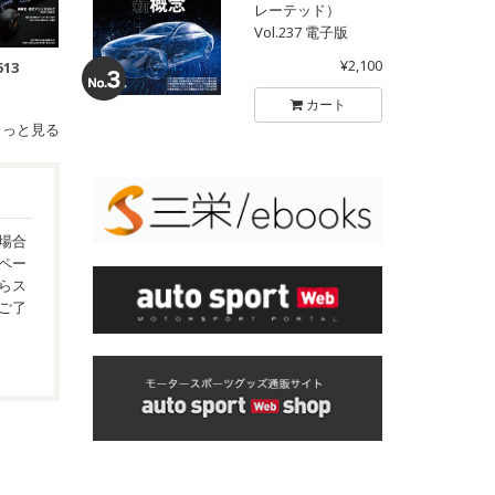
レーテッド）
Vol.237 電子版
¥2,100
513
カート
もっと見る
場合
ペー
らス
ご了