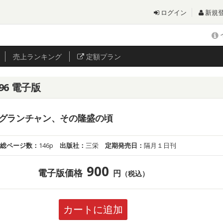
ログイン
新規
売上
ランキング
定額プラン
96 電子版
グランチャン、その隆盛の頃
総ページ数：
146p
出版社：
三栄
定期発売日：
隔月１日刊
900
電子版価格
円
（税込）
カートに追加