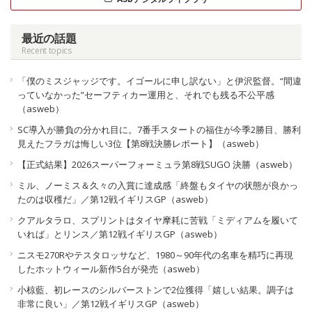
最近の話題
Recent topics
「僕のミスジャッジです。イゴールに申し訳ない」と伊沢監督。“間違
っていなかった”セーフティカー運用と、それでも残る不公平感
（asweb）
SC導入が勝負の分かれ目に。7番手スタートの福住が今季2勝目、勝利
見えたフラガは悔しい3位【第8戦決勝レポート】（asweb）
【正式結果】2026スーパーフォーミュラ第8戦SUGO 決勝（asweb）
ミル、ノーミス＆久々の入賞に達成感「終盤もタイヤの状態が良かっ
たのは収穫だ」／第12戦イギリスGP（asweb）
クアルタラロ、スプリントはタイヤ摩耗に苦戦「ミディアムを履いて
いれば」とリンス／第12戦イギリスGP（asweb）
ニスモ270Rやテスタロッサなど、1980～90年代の名車を精巧に再現
したホットウィール新作5台が発売（asweb）
小椋藍、初レースのシルバーストンで2位獲得「嬉しい結果。調子は
非常に良い」／第12戦イギリスGP（asweb）