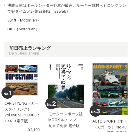
決勝日朝はポールシッター野尻が最速。ルーキー野村らもロングラン
で好タイム／SF第8戦FP2（asweb）
Swift（MotorFan）
HKS（MotorFan）
前日売上ランキング
Daily Sales Ranking
CAR STYLING（カー
スタイリング）
モータースポーツ誌
Vol.090 SEPTEMBER
MOOK ル・マン。
1992.9 電子版
AUTO SPORT（オー
見果てぬ夢 電子版
トスポーツ） No.48
¥2,100