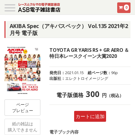
0
AKIBA Spec（アキバスペック） Vol.135 2021年2
月号 電子版
TOYOTA GR YARIS RS + GR AERO ＆
特日本レースクイーン大賞2020
発売日：
2021.01.15
総ページ数：
96p
出版社：
エレクトロイメージング
300
電子版価格
円
（税込）
ページ
プレビュー
カートに追加
紙の雑誌は
購入できません
電子ブック内容