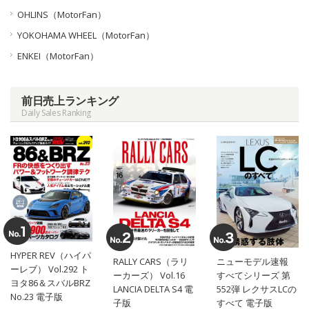
OHLINS（MotorFan）
YOKOHAMA WHEEL（MotorFan）
ENKEI（MotorFan）
前日売上ランキング
Daily Sales Ranking
HYPER REV（ハイパ
RALLY CARS（ラリ
ニューモデル速報
ーレブ） Vol.292 ト
ーカーズ） Vol.16
すべてシリーズ 第
ヨタ86＆スバルBRZ
LANCIA DELTA S4 電
552弾 レクサスLCの
No.23 電子版
子版
すべて 電子版