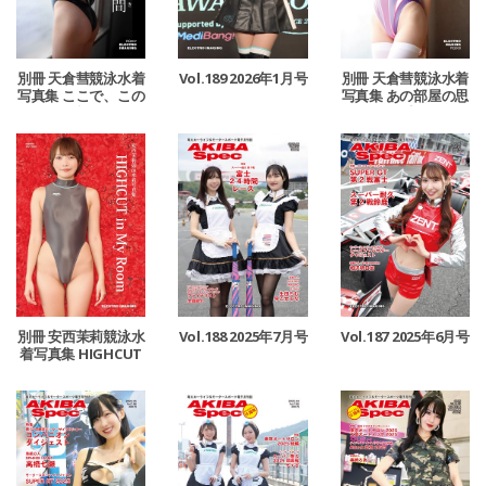
別冊 天倉彗競泳水着
Vol.189 2026年1月号
別冊 天倉彗競泳水着
写真集 ここで、この
写真集 あの部屋の思
瞬間
い出
別冊 安西茉莉競泳水
Vol.188 2025年7月号
Vol.187 2025年6月号
着写真集 HIGHCUT
in My Room