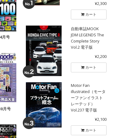
¥2,300
カート
自動車誌MOOK
JDM LEGENDS The
年4月号
Complete Story
Vol.2 電子版
¥2,200
カート
Motor Fan
illustrated（モータ
ーファンイラスト
レーテッド）
10月号
Vol.237 電子版
¥2,100
カート