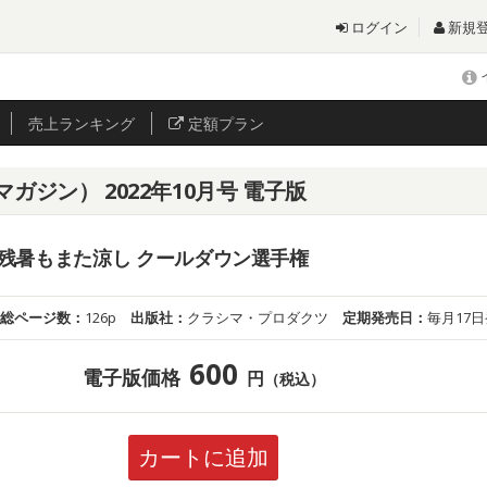
ログイン
新規
売上
ランキング
定額プラン
ズマガジン） 2022年10月号 電子版
残暑もまた涼し クールダウン選手権
総ページ数：
126p
出版社：
クラシマ・プロダクツ
定期発売日：
毎月17
600
電子版価格
円
（税込）
カートに追加