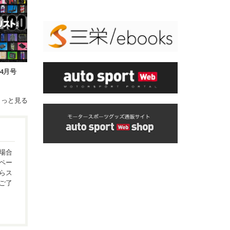
年4月号
もっと見る
場合
ペー
らス
ご了