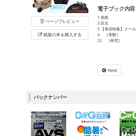
電子ブック内容
1 表紙
ページ
プレビュー
3 目次
5 【巻頭特集】クー
紙版の本を
購入する
6 ［実験］
22 ［研究］
Next
バックナンバー