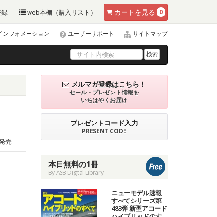
カート
を見る
登録
web本棚（購入リスト）
0
インフォメーション
ユーザーサポート
サイトマップ
検索
メルマガ登録はこちら！
セール・プレゼント情報を
いちはやくお届け
プレゼントコード入力
PRESENT CODE
日発売
本日無料の1冊
By ASB Digital Library
ニューモデル速報
すべてシリーズ第
483弾 新型アコード
ハイブリッドのす