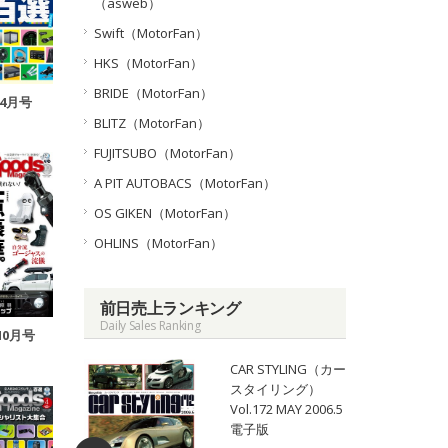
（asweb）
Swift（MotorFan）
HKS（MotorFan）
BRIDE（MotorFan）
年4月号
BLITZ（MotorFan）
FUJITSUBO（MotorFan）
A PIT AUTOBACS（MotorFan）
OS GIKEN（MotorFan）
OHLINS（MotorFan）
前日売上ランキング
Daily Sales Ranking
10月号
CAR STYLING（カー
スタイリング）
Vol.172 MAY 2006.5
電子版