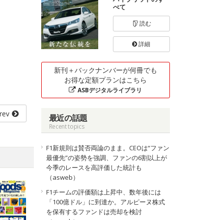
べて
読む
詳細
新刊＋バックナンバーが何冊でも
お得な定額プランはこちら
ASBデジタルライブラリ
rev
最近の話題
Recent topics
F1新規則は賛否両論のまま。CEOは“ファン
最優先”の姿勢を強調、ファンの6割以上が
今季のレースを高評価した統計も
（asweb）
F1チームの評価額は上昇中、数年後には
「100億ドル」に到達か。アルピーヌ株式
を保有するファンドは売却を検討