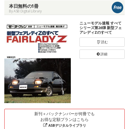
本日無料の1冊
By ASB Digital Library
ニューモデル速報 すべて
シリーズ第26弾 新型フェ
アレディZのすべて
読む
詳細
新刊＋バックナンバーが何冊でも
お得な定額プランはこちら
ASBデジタルライブラリ