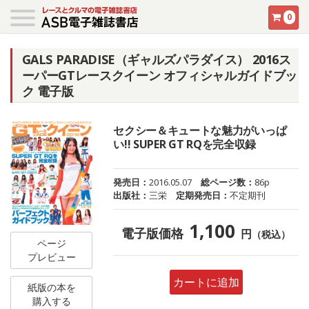
0
GALS PARADISE（ギャルズパラダイス） 2016ス
ーパーGTレースクイーン オフィシャルガイドブッ
ク 電子版
セクシー＆キュートな魅力がいっぱ
い!! SUPER GT RQを完全収録
発売日：
2016.05.07
総ページ数：
86p
出版社：
三栄
定期発売日：
不定期刊
1,100
電子版価格
円
（税込）
ページ
プレビュー
カートに追加
紙版の本を
購入する