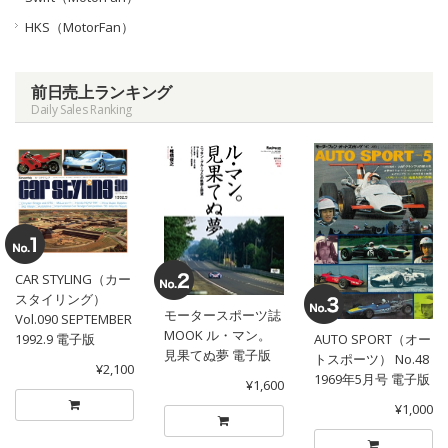
HKS（MotorFan）
前日売上ランキング
Daily Sales Ranking
CAR STYLING（カー
スタイリング）
モータースポーツ誌
Vol.090 SEPTEMBER
MOOK ル・マン。
1992.9 電子版
AUTO SPORT（オー
見果てぬ夢 電子版
トスポーツ） No.48
¥2,100
1969年5月号 電子版
¥1,600
¥1,000