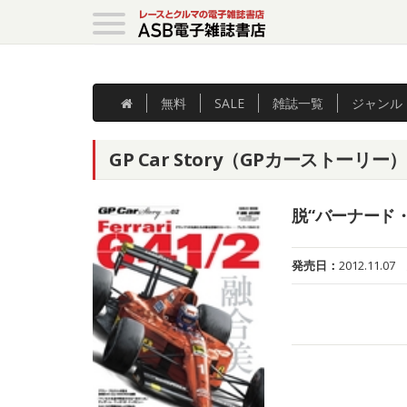
無料
SALE
雑誌
一覧
ジャンル
GP Car Story（GPカーストーリー） Vol
脱“バーナード
発売日：
2012.11.07