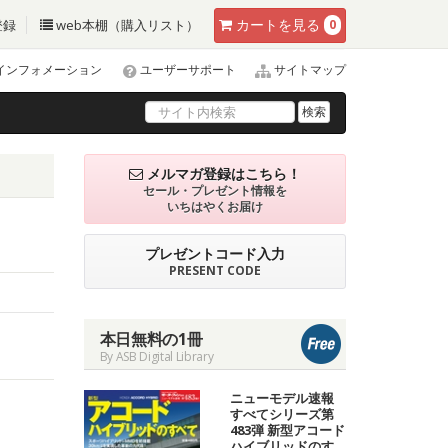
カート
を見る
登録
web本棚（購入リスト）
0
インフォメーション
ユーザーサポート
サイトマップ
検索
メルマガ登録はこちら！
セール・プレゼント情報を
いちはやくお届け
プレゼントコード入力
PRESENT CODE
本日無料の1冊
By ASB Digital Library
ニューモデル速報
すべてシリーズ第
483弾 新型アコード
ハイブリッドのす