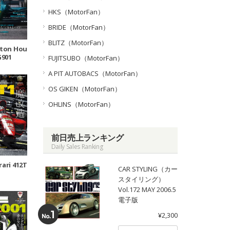
HKS（MotorFan）
BRIDE（MotorFan）
BLITZ（MotorFan）
yton Hou
G901
FUJITSUBO（MotorFan）
A PIT AUTOBACS（MotorFan）
OS GIKEN（MotorFan）
OHLINS（MotorFan）
前日売上ランキング
Daily Sales Ranking
rari 412T
CAR STYLING（カー
スタイリング）
Vol.172 MAY 2006.5
電子版
¥2,300