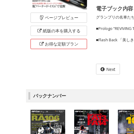
電子ブック内容
グランプリの名車た
ページ
プレビュー
■Prologo “REVIVING
紙版の本を
購入する
■Flash Back 「
お得な定額
プラン
Next
バックナンバー