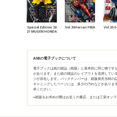
Special Edition 20
Vol.36 Ferrari F92A
Vol.35 
21 MUGEN HONDA
1992-2000
ASBの電子ブックについて
電子ブックは紙の雑誌（紙版）と基本的に同じ物です
があります。また紙の雑誌のレイアウトを流用してい
ジが存在します。バックナンバーは、紙版発売当時の
キャニングしたページには、多少の汚れなどがありま
承ください。
※紙版をお求めの際はお近くの書店、または三栄オンラ