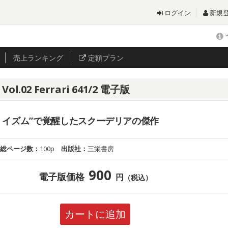
ログイン
新規
売上
ランキング
定額プラン
.02 Ferrari 641/2 電子版
・イズム”で覚醒したスクーデリアの傑作
総ページ数：
100p
出版社：
三栄書房
900
電子版価格
円
（税込）
カートに追加