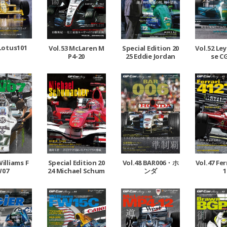
 Lotus101
Vol.53 McLaren M
Special Edition 20
Vol.52 Le
P4-20
25 Eddie Jordan
se C
Williams F
Special Edition 20
Vol.48 BAR006・ホ
Vol.47 Fer
W07
24 Michael Schum
ンダ
1
acher