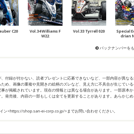
Sauber C20
Vol.34 Williams F
Vol.33 Tyrrell 020
Special E
W22
drian 
バックナンバーを
が、付録が付かない、読者プレゼントに応募できないなど、一部内容が異なる
るため、画像の重複や見開きの絵柄のズレなど、見え方に不具合が生じている
記事が掲載されています。現在の情報とは異なる場合があります。一部原本か
す。発売後、内容の一部もしくは全てを更新することがあります。あらかじめ
イン<
https://shop.san-ei-corp.co.jp/
>までお問い合わせください。