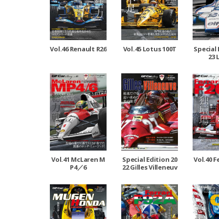
Vol.46 Renault R26
Vol.45 Lotus 100T
Special 
23 
Vol.41 McLaren M
Special Edition 20
Vol.40 F
P4／6
22 Gilles Villeneuv
e