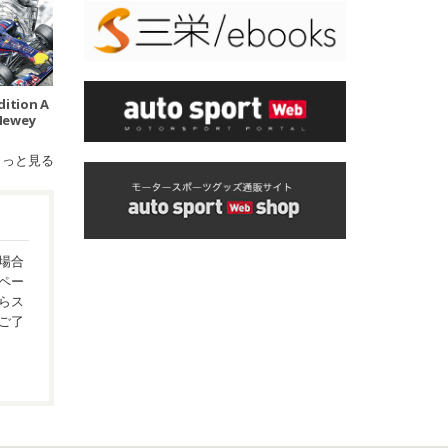
dition A
Newey
もっと見る
場合
ペー
らス
ご了