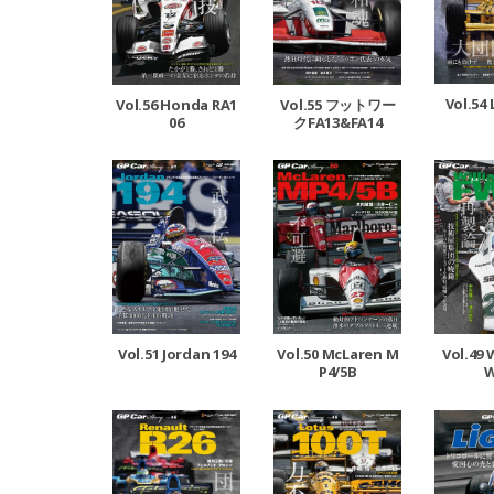
Vol.54
Vol.56 Honda RA1
Vol.55 フットワー
06
クFA13&FA14
Vol.51 Jordan 194
Vol.50 McLaren M
Vol.49 
P4/5B