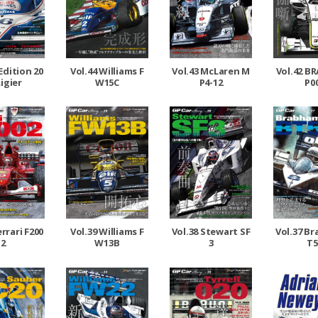
Edition 20
Vol.44 Williams F
Vol.43 McLaren M
Vol.42 B
Ligier
W15C
P4-12
P0
errari F200
Vol.39 Williams F
Vol.38 Stewart SF
Vol.37 B
2
W13B
3
T5