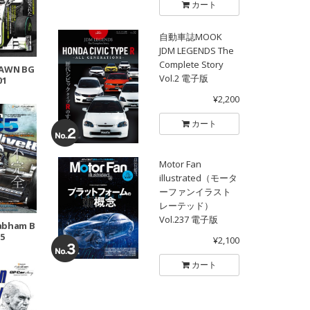
カート
自動車誌MOOK
JDM LEGENDS The
Complete Story
RAWN BG
Vol.2 電子版
01
¥2,200
カート
Motor Fan
illustrated（モータ
ーファンイラスト
レーテッド）
Vol.237 電子版
rabham B
5
¥2,100
カート