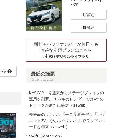
べて
読む
詳細
新刊＋バックナンバーが何冊でも
お得な定額プランはこちら
ASBデジタルライブラリ
rev
最近の話題
Recent topics
NASCAR、今週末からステージブレイクの
運用を刷新。2027年カレンダーでは4つの
トラックが新たに確定（asweb）
未発表のランボルギーニ最新モデル『レヴ
エルトSV』がホッケンハイムでラップレコ
ードを樹立（asweb）
Swift（MotorFan）