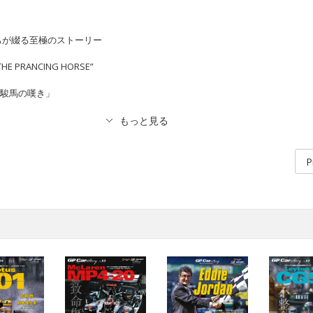
ちが綴る至極のストーリー
 THE PRANCING HORSE”
美しき駿馬の嘆き」
P