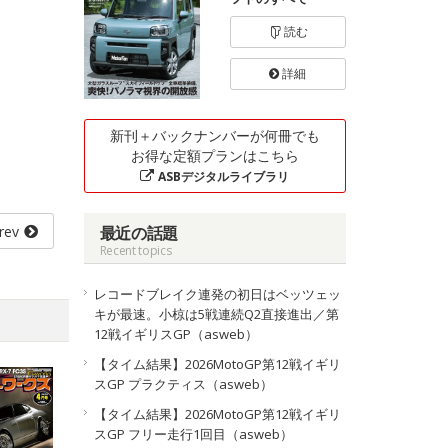
読む
詳細
新刊＋バックナンバーが何冊でも
お得な定額プランはこちら
ASBデジタルライブラリ
rev
最近の話題
Recent topics
レコードブレイク連発の初日はベッツェッ
キが最速。小椋は5戦連続Q2直接進出／第
12戦イギリスGP（asweb）
【タイム結果】2026MotoGP第12戦イギリ
スGP プラクティス（asweb）
【タイム結果】2026MotoGP第12戦イギリ
スGP フリー走行1回目（asweb）