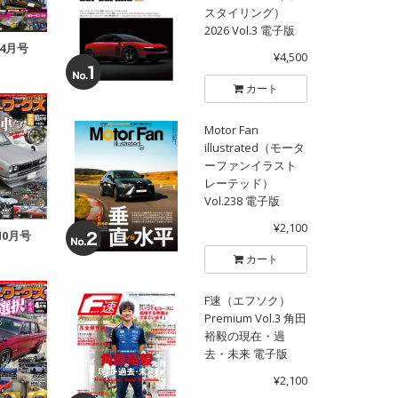
スタイリング）
2026 Vol.3 電子版
年4月号
¥4,500
カート
Motor Fan
illustrated（モータ
ーファンイラスト
レーテッド）
Vol.238 電子版
¥2,100
10月号
カート
F速（エフソク）
Premium Vol.3 角田
裕毅の現在・過
去・未来 電子版
¥2,100