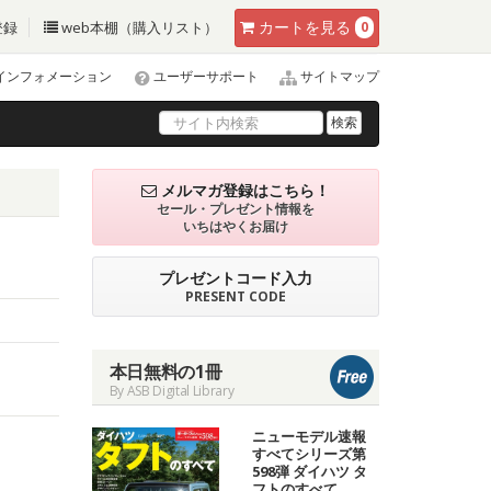
カート
を見る
登録
web本棚（購入リスト）
0
インフォメーション
ユーザーサポート
サイトマップ
検索
メルマガ登録はこちら！
セール・プレゼント情報を
いちはやくお届け
プレゼントコード入力
PRESENT CODE
本日無料の1冊
By ASB Digital Library
ニューモデル速報
すべてシリーズ第
598弾 ダイハツ タ
フトのすべて