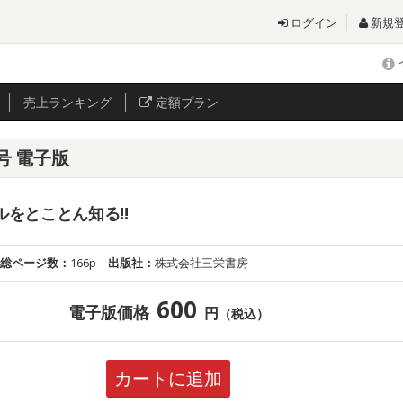
ログイン
新規
売上
ランキング
定額プラン
月号 電子版
レルをとことん知る!!
総ページ数：
166p
出版社：
株式会社三栄書房
600
電子版価格
円
（税込）
カートに追加