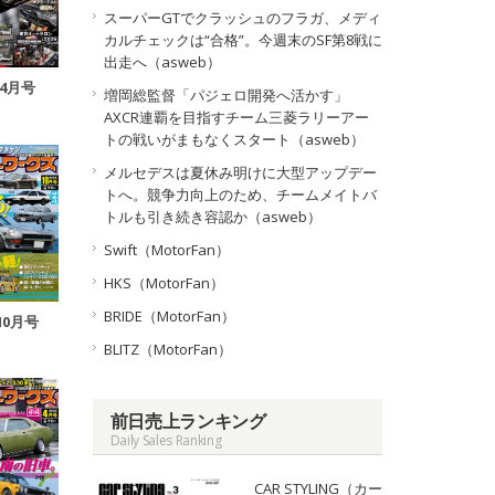
スーパーGTでクラッシュのフラガ、メディ
カルチェックは“合格”。今週末のSF第8戦に
出走へ（asweb）
年4月号
増岡総監督「パジェロ開発へ活かす」
AXCR連覇を目指すチーム三菱ラリーアー
トの戦いがまもなくスタート（asweb）
メルセデスは夏休み明けに大型アップデー
トへ。競争力向上のため、チームメイトバ
トルも引き続き容認か（asweb）
Swift（MotorFan）
HKS（MotorFan）
BRIDE（MotorFan）
10月号
BLITZ（MotorFan）
前日売上ランキング
Daily Sales Ranking
CAR STYLING（カー