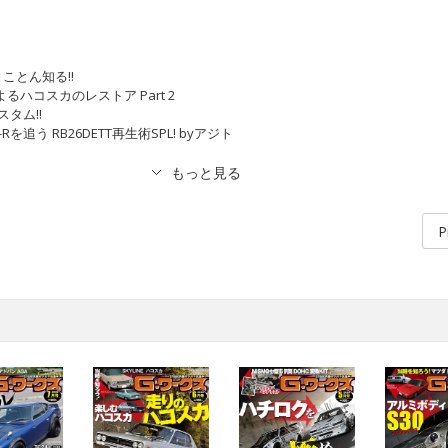
とことん知る!!
るハコスカのレストア Part 2
スタム!!
Rを追う RB26DETT再生術SPL! byアジト
P