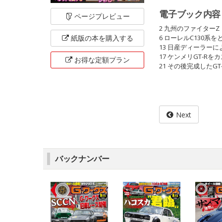
電子ブック内容
ページ
プレビュー
2 九州のファイターZ
6 ローレルC130系を
紙版の本を
購入する
13 日産ディーラーによ
17 ケンメリGT-Rをカ
お得な定額
プラン
21 その後完成したGT-
Next
バックナンバー