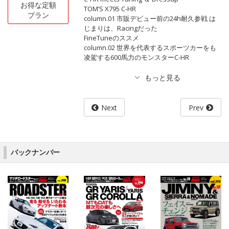
お得な定額
TOM’S X795 C-HR
プラン
column.01 市販デビュー前の24h耐久参戦 は
じまりは、Racingだった
FineTuneのススメ
column.02 世界を代表するスポーツカーをも
凌駕する600馬力のモンスターC-HR
Next
Prev
バックナンバー