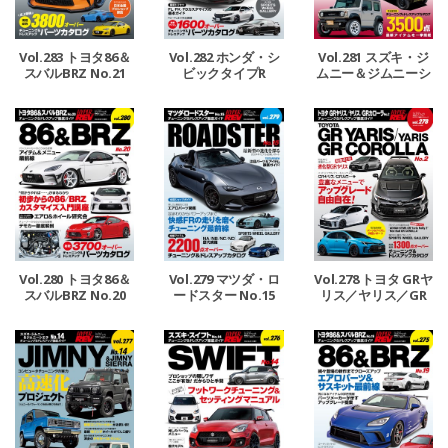
Vol.283 トヨタ86＆
Vol.282 ホンダ・シ
Vol.281 スズキ・ジ
スバルBRZ No.21
ビックタイプR
ムニー＆ジムニーシ
エラ No.15
Vol.278 トヨタ GRヤ
Vol.280 トヨタ86＆
Vol.279 マツダ・ロ
リス／ヤリス／GR
スバルBRZ No.20
ードスター No.15
カローラ No.2