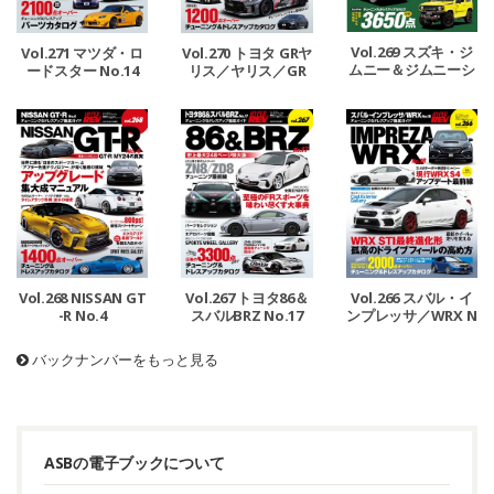
Vol.269 スズキ・ジ
Vol.271 マツダ・ロ
Vol.270 トヨタ GRヤ
ムニー＆ジムニーシ
ードスター No.14
リス／ヤリス／GR
エラ No.12
カローラ
Vol.268 NISSAN GT
Vol.267 トヨタ86＆
Vol.266 スバル・イ
-R No.4
スバルBRZ No.17
ンプレッサ／WRX N
o.18
バックナンバーをもっと見る
ASBの電子ブックについて