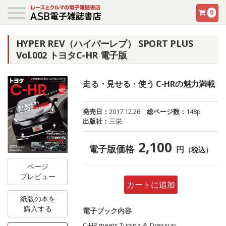
0
HYPER REV（ハイパーレブ） SPORT PLUS
Vol.002 トヨタC-HR 電子版
走る・見せる・使う C-HRの魅力満載
発売日：
2017.12.26
総ページ数：
148p
出版社：
三栄
2,100
電子版価格
円
（税込）
ページ
プレビュー
カートに追加
紙版の本を
購入する
電子ブック内容
C-HR meets Tuning ＆ Dressup