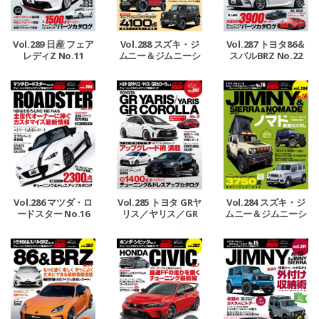
Vol.289 日産 フェア
Vol.288 スズキ・ジ
Vol.287 トヨタ86＆
レディZ No.11
ムニー＆ジムニーシ
スバルBRZ No.22
エラ＆ジムニーノマ
ド No.17
Vol.286 マツダ・ロ
Vol.285 トヨタ GRヤ
Vol.284 スズキ・ジ
ードスター No.16
リス／ヤリス／GR
ムニー＆ジムニーシ
カローラ No.3
エラ＆ジムニーノマ
ド No.16