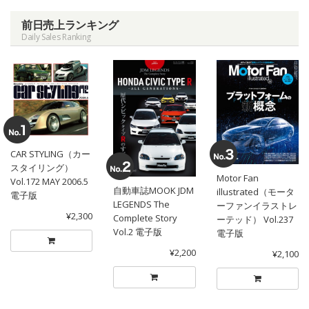
前日売上ランキング
Daily Sales Ranking
CAR STYLING（カー
スタイリング）
Motor Fan
Vol.172 MAY 2006.5
自動車誌MOOK JDM
illustrated（モータ
電子版
LEGENDS The
ーファンイラストレ
¥2,300
Complete Story
ーテッド） Vol.237
Vol.2 電子版
電子版
¥2,200
¥2,100