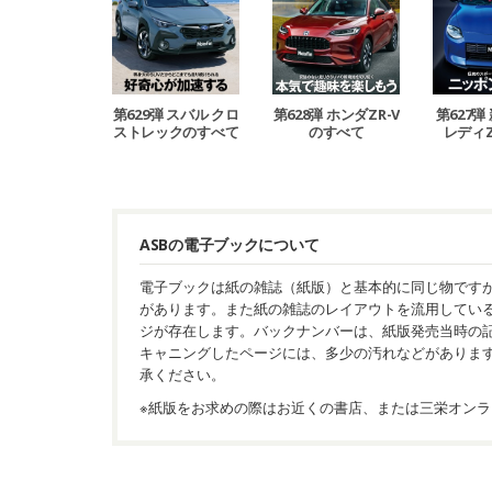
第629弾 スバル クロ
第628弾 ホンダZR-V
第627弾
ストレックのすべて
のすべて
レディ
ASBの電子ブックについて
電子ブックは紙の雑誌（紙版）と基本的に同じ物です
があります。また紙の雑誌のレイアウトを流用してい
ジが存在します。バックナンバーは、紙版発売当時の
キャニングしたページには、多少の汚れなどがありま
承ください。
※紙版をお求めの際はお近くの書店、または三栄オンラ