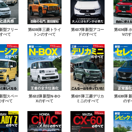
 新型フリー
第638弾 三菱トライ
第637弾 新型アコー
第636弾 
すべて
トンのすべて
ドのすべて
Vの
 新型スペー
第632弾 新型N-BO
第631弾 三菱デリカ
第630弾
のすべて
Xのすべて
ミニのすべて
のす