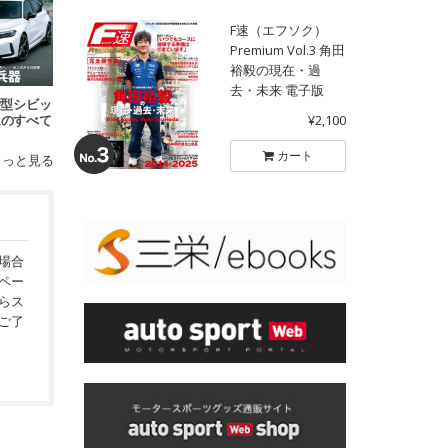
F速（エフソク）
Premium Vol.3 角田
裕毅の現在・過
去・未来 電子版
 新型シビッ
¥2,100
Rのすべて
カート
もっと見る
場合
ペー
らス
ご了