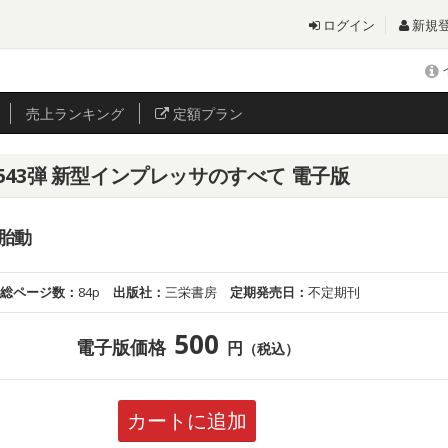
ログイン
新規
売上
ランキング
定額プラン
543弾 新型インプレッサのすべて 電子版
胎動
総ページ数：
84p
出版社：
三栄書房
定期発売日：
不定期刊
500
電子版価格
円
（税込）
カートに追加