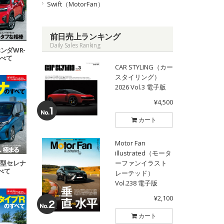
Swift（MotorFan）
前日売上ランキング
Daily Sales Ranking
ホンダWR-
すべて
CAR STYLING（カー
スタイリング）
2026 Vol.3 電子版
¥4,500
カート
Motor Fan
illustrated（モータ
 新型セレナ
ーファンイラスト
べて
レーテッド）
Vol.238 電子版
¥2,100
カート