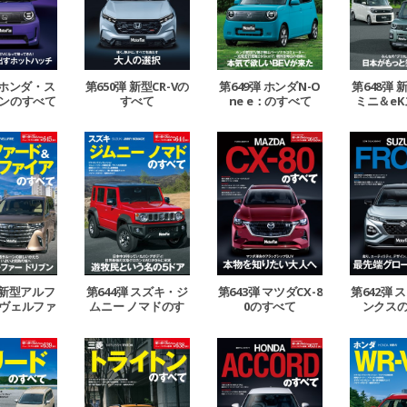
 ホンダ・ス
第650弾 新型CR-Vの
第649弾 ホンダN-O
第648弾
ンのすべて
すべて
ne e：のすべて
ミニ＆e
のす
 新型アルフ
第644弾 スズキ・ジ
第643弾 マツダCX-8
第642弾 
ヴェルファ
ムニー ノマドのす
0のすべて
ンクス
のすべて
べて