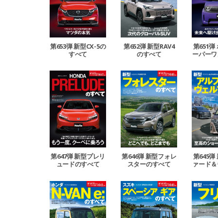
第653弾 新型CX-5の
第652弾 新型RAV4
第651弾
すべて
のすべて
ーパーワ
第647弾 新型プレリ
第646弾 新型フォレ
第645弾
ュードのすべて
スターのすべて
ァード＆
イア