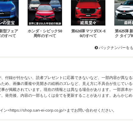
 新型フェア
ホンダ・シビック50
第626弾 マツダCX-6
第625弾
Zのすべて
周年のすべて
0のすべて
ク タイプ
バックナンバーを
が、付録が付かない、読者プレゼントに応募できないなど、一部内容が異なる
るため、画像の重複や見開きの絵柄のズレなど、見え方に不具合が生じている
記事が掲載されています。現在の情報とは異なる場合があります。一部原本か
す。発売後、内容の一部もしくは全てを更新することがあります。あらかじめ
イン<
https://shop.san-ei-corp.co.jp/
>までお問い合わせください。