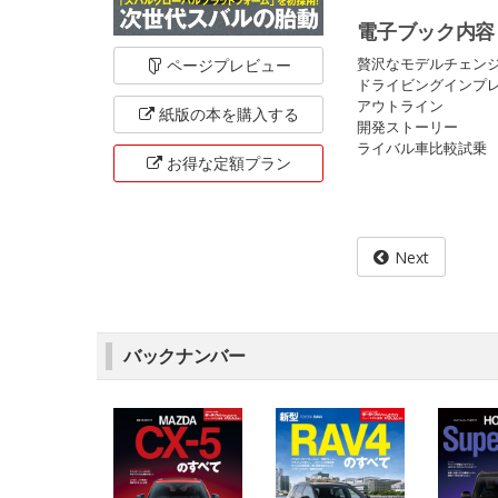
電子ブック内容
贅沢なモデルチェン
ページ
プレビュー
ドライビングインプ
アウトライン
紙版の本を
購入する
開発ストーリー
ライバル車比較試乗
お得な定額
プラン
Next
バックナンバー