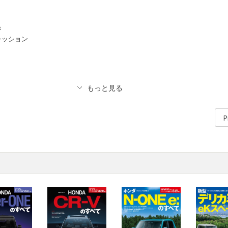
ジ
レッション
P