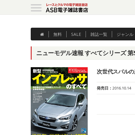
無料
SALE
雑誌
一覧
ジャンル
ニューモデル速報 すべてシリーズ 第
次世代スバルの
発売日：
2016.10.14