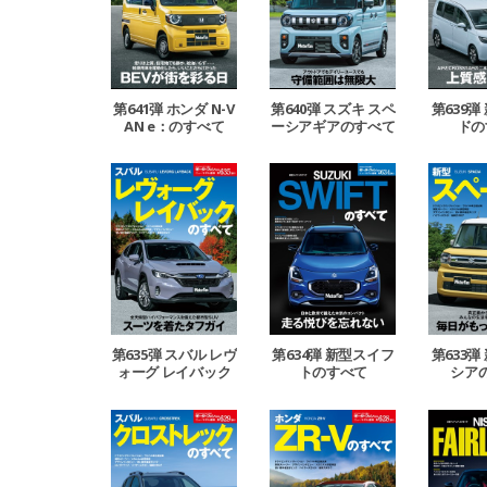
第641弾 ホンダ N-V
第640弾 スズキ スペ
第639弾
AN e：のすべて
ーシアギアのすべて
ドの
第635弾 スバル レヴ
第634弾 新型スイフ
第633弾
ォーグ レイバック
トのすべて
シア
のすべて