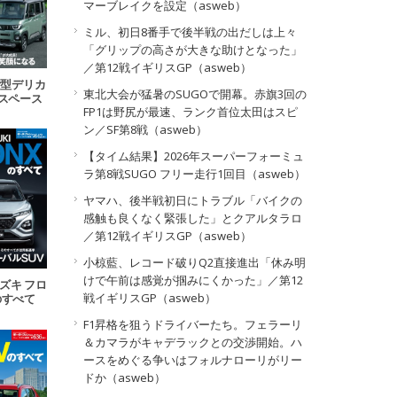
マーブレイクを設定（asweb）
ミル、初日8番手で後半戦の出だしは上々
「グリップの高さが大きな助けとなった」
／第12戦イギリスGP（asweb）
 新型デリカ
東北大会が猛暑のSUGOで開幕。赤旗3回の
Kスペース
FP1は野尻が最速、ランク首位太田はスピ
べて
ン／SF第8戦（asweb）
【タイム結果】2026年スーパーフォーミュ
ラ第8戦SUGO フリー走行1回目（asweb）
ヤマハ、後半戦初日にトラブル「バイクの
感触も良くなく緊張した」とクアルタラロ
／第12戦イギリスGP（asweb）
小椋藍、レコード破りQ2直接進出「休み明
けで午前は感覚が掴みにくかった」／第12
スズキ フロ
戦イギリスGP（asweb）
のすべて
F1昇格を狙うドライバーたち。フェラーリ
＆カマラがキャデラックとの交渉開始。ハ
ースをめぐる争いはフォルナローリがリー
ドか（asweb）