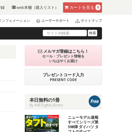
カート
を見る
登録
web本棚（購入リスト）
0
インフォメーション
ユーザーサポート
サイトマップ
検索
メルマガ登録はこちら！
セール・プレゼント情報を
いちはやくお届け
プレゼントコード入力
PRESENT CODE
本日無料の1冊
By ASB Digital Library
ニューモデル速報
すべてシリーズ第
598弾 ダイハツ タ
フトのすべて