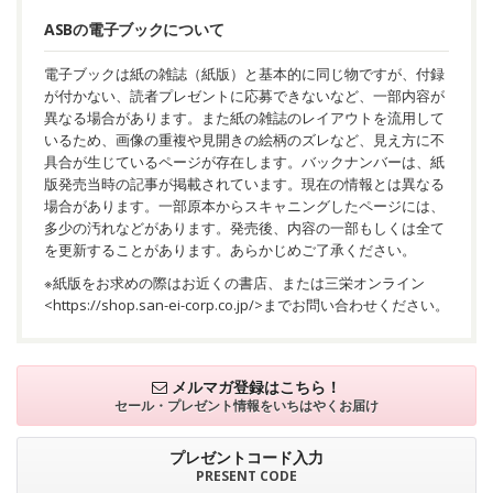
ASBの電子ブックについて
電子ブックは紙の雑誌（紙版）と基本的に同じ物ですが、付録
が付かない、読者プレゼントに応募できないなど、一部内容が
異なる場合があります。また紙の雑誌のレイアウトを流用して
いるため、画像の重複や見開きの絵柄のズレなど、見え方に不
具合が生じているページが存在します。バックナンバーは、紙
版発売当時の記事が掲載されています。現在の情報とは異なる
場合があります。一部原本からスキャニングしたページには、
多少の汚れなどがあります。発売後、内容の一部もしくは全て
を更新することがあります。あらかじめご了承ください。
※紙版をお求めの際はお近くの書店、または三栄オンライン
<
https://shop.san-ei-corp.co.jp/
>までお問い合わせください。
メルマガ登録はこちら！
セール・プレゼント情報を
いちはやくお届け
プレゼントコード入力
PRESENT CODE