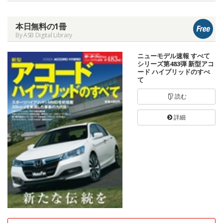
本日無料の1冊
By ASB Digital Library
ニューモデル速報 すべて
シリーズ第483弾 新型アコ
ード ハイブリッドのすべ
て
読む
詳細