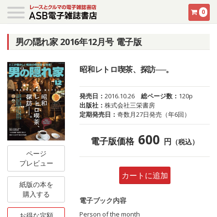
0
男の隠れ家 2016年12月号 電子版
昭和レトロ喫茶、探訪──。
発売日：
2016.10.26
総ページ数：
120p
出版社：
株式会社三栄書房
定期発売日：
奇数月27日発売（年6回）
600
電子版価格
円
（税込）
ページ
プレビュー
カートに追加
紙版の本を
購入する
電子ブック内容
Person of the month
お得な定額