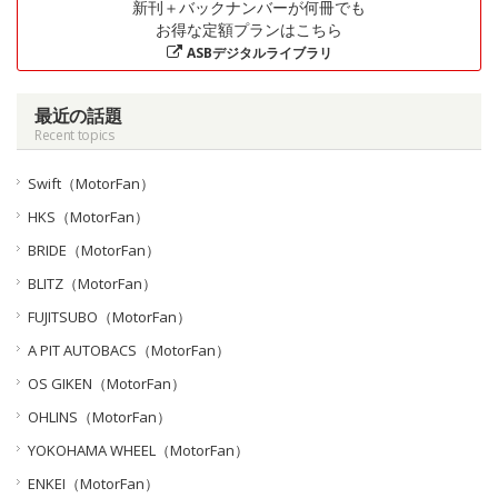
新刊＋バックナンバーが何冊でも
お得な定額プランはこちら
ASBデジタルライブラリ
最近の話題
Recent topics
Swift（MotorFan）
HKS（MotorFan）
BRIDE（MotorFan）
BLITZ（MotorFan）
FUJITSUBO（MotorFan）
A PIT AUTOBACS（MotorFan）
OS GIKEN（MotorFan）
OHLINS（MotorFan）
YOKOHAMA WHEEL（MotorFan）
ENKEI（MotorFan）