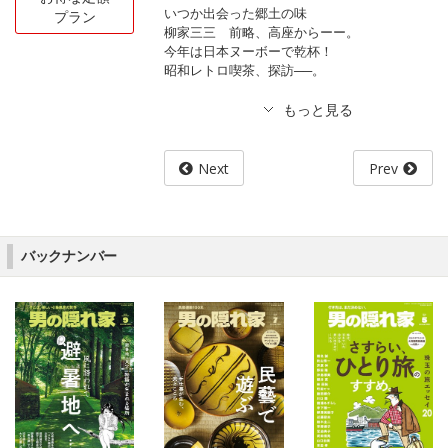
いつか出会った郷土の味
プラン
柳家三三 前略、高座からーー。
今年は日本ヌーボーで乾杯！
昭和レトロ喫茶、探訪──。
Next
Prev
バックナンバー