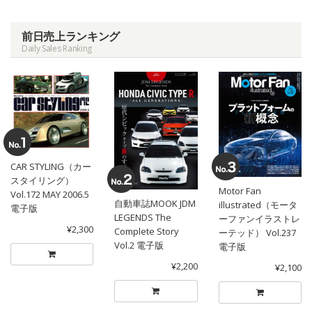
前日売上ランキング
Daily Sales Ranking
CAR STYLING（カー
スタイリング）
Motor Fan
Vol.172 MAY 2006.5
自動車誌MOOK JDM
illustrated（モータ
電子版
LEGENDS The
ーファンイラストレ
¥2,300
Complete Story
ーテッド） Vol.237
Vol.2 電子版
電子版
¥2,200
¥2,100