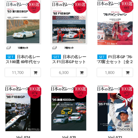
日本の名レー
日本の名レー
F1日本GP '76-
SET
SET
SET
ス100選 60年代セッ
ス F1日本GPセット
'77富士セット［全２
ト［13冊］
［7冊］
冊］
11,700
6,300
1,800
Vol.074
Vol.073
Vol.072