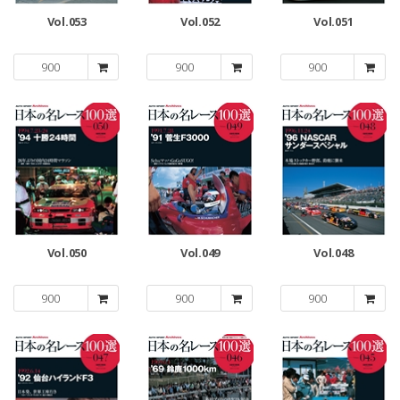
Vol.053
Vol.052
Vol.051
900
900
900
Vol.050
Vol.049
Vol.048
900
900
900