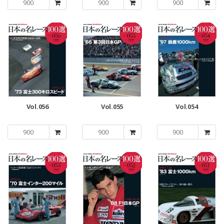
900
900
900
Vol.056
Vol.055
Vol.054
900
900
900