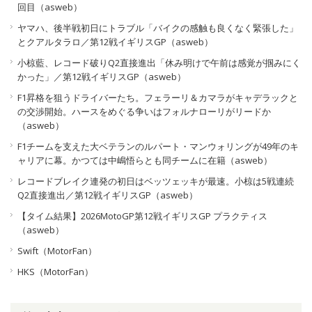
回目（asweb）
ヤマハ、後半戦初日にトラブル「バイクの感触も良くなく緊張した」
とクアルタラロ／第12戦イギリスGP（asweb）
小椋藍、レコード破りQ2直接進出「休み明けで午前は感覚が掴みにく
かった」／第12戦イギリスGP（asweb）
F1昇格を狙うドライバーたち。フェラーリ＆カマラがキャデラックと
の交渉開始。ハースをめぐる争いはフォルナローリがリードか
（asweb）
F1チームを支えた大ベテランのルパート・マンウォリングが49年のキ
ャリアに幕。かつては中嶋悟らとも同チームに在籍（asweb）
レコードブレイク連発の初日はベッツェッキが最速。小椋は5戦連続
Q2直接進出／第12戦イギリスGP（asweb）
【タイム結果】2026MotoGP第12戦イギリスGP プラクティス
（asweb）
Swift（MotorFan）
HKS（MotorFan）