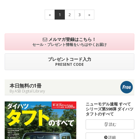
«
1
2
3
»
メルマガ登録はこちら！
セール・プレゼント情報を
いちはやくお届け
プレゼントコード入力
PRESENT CODE
本日無料の1冊
By ASB Digital Library
ニューモデル速報 すべて
シリーズ第598弾 ダイハツ
タフトのすべて
読む
詳細