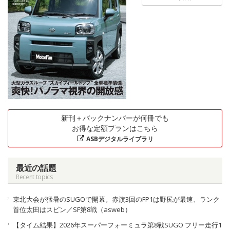
新刊＋バックナンバーが何冊でも
お得な定額プランはこちら
ASBデジタルライブラリ
最近の話題
Recent topics
東北大会が猛暑のSUGOで開幕。赤旗3回のFP1は野尻が最速、ランク
首位太田はスピン／SF第8戦（asweb）
【タイム結果】2026年スーパーフォーミュラ第8戦SUGO フリー走行1