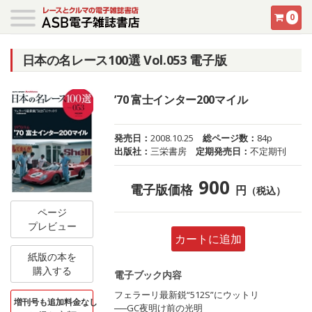
0
日本の名レース100選 Vol.053 電子版
’70 富士インター200マイル
発売日：
2008.10.25
総ページ数：
84p
出版社：
三栄書房
定期発売日：
不定期刊
900
電子版価格
円
（税込）
ページ
プレビュー
カートに追加
紙版の本を
購入する
電子ブック内容
フェラーリ最新鋭“512S”にウットリ
増刊号も追加料金なし
──GC夜明け前の光明