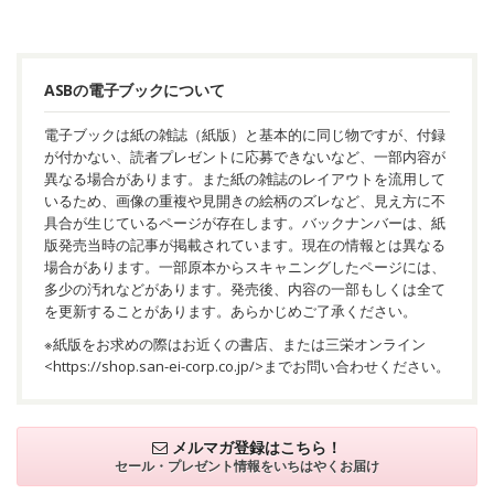
ASBの電子ブックについて
電子ブックは紙の雑誌（紙版）と基本的に同じ物ですが、付録
が付かない、読者プレゼントに応募できないなど、一部内容が
異なる場合があります。また紙の雑誌のレイアウトを流用して
いるため、画像の重複や見開きの絵柄のズレなど、見え方に不
具合が生じているページが存在します。バックナンバーは、紙
版発売当時の記事が掲載されています。現在の情報とは異なる
場合があります。一部原本からスキャニングしたページには、
多少の汚れなどがあります。発売後、内容の一部もしくは全て
を更新することがあります。あらかじめご了承ください。
※紙版をお求めの際はお近くの書店、または三栄オンライン
<
https://shop.san-ei-corp.co.jp/
>までお問い合わせください。
メルマガ登録はこちら！
セール・プレゼント情報を
いちはやくお届け