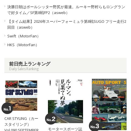
決勝日朝はポールシッター野尻が最速。ルーキー野村らもロングラン
で好タイム／SF第8戦FP2（asweb）
【タイム結果】2026年スーパーフォーミュラ第8戦SUGO フリー走行2
回目（asweb）
Swift（MotorFan）
HKS（MotorFan）
前日売上ランキング
Daily Sales Ranking
CAR STYLING（カー
スタイリング）
モータースポーツ誌
Vol.090 SEPTEMBER