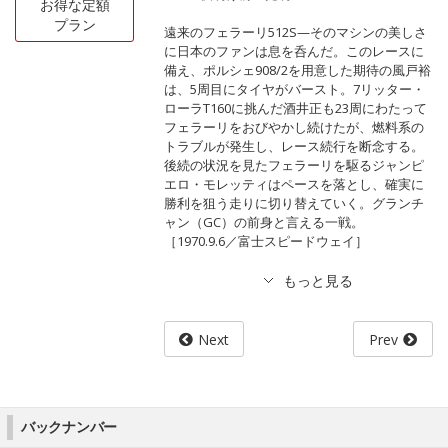
お得な定額
プラン
遠来のフェラーリ512S—そのマシンの美しさ
に日本のファンは息を呑んだ。このレースに
備え、ポルシェ908/2を用意した期待の風戸裕
は、5周目にタイヤがバースト。7リッター・
ローラT160に挑んだ酒井正も23周にわたって
フェラーリをおびやかし続けたが、燃料系の
トラブルが発生し、レース続行を断念する。
後続の状況を見たフェラーリを駆るジャンピ
エロ・モレッティはペースを落とし、確実に
勝利を狙う走りに切り替えていく。グランチ
ャン（GC）の前身と言える一戦。
［1970.9.6／富士スピードウェイ］
Next
Prev
バックナンバー