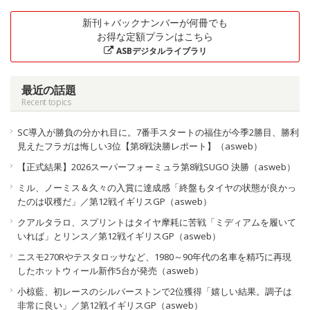
新刊＋バックナンバーが何冊でも
お得な定額プランはこちら
ASBデジタルライブラリ
最近の話題
Recent topics
SC導入が勝負の分かれ目に。7番手スタートの福住が今季2勝目、勝利
見えたフラガは悔しい3位【第8戦決勝レポート】（asweb）
【正式結果】2026スーパーフォーミュラ第8戦SUGO 決勝（asweb）
ミル、ノーミス＆久々の入賞に達成感「終盤もタイヤの状態が良かっ
たのは収穫だ」／第12戦イギリスGP（asweb）
クアルタラロ、スプリントはタイヤ摩耗に苦戦「ミディアムを履いて
いれば」とリンス／第12戦イギリスGP（asweb）
ニスモ270Rやテスタロッサなど、1980～90年代の名車を精巧に再現
したホットウィール新作5台が発売（asweb）
小椋藍、初レースのシルバーストンで2位獲得「嬉しい結果。調子は
非常に良い」／第12戦イギリスGP（asweb）