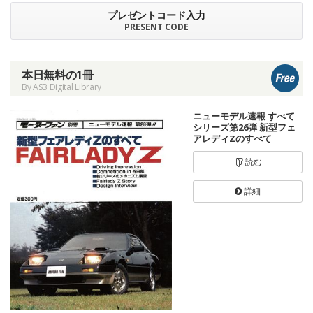
プレゼントコード入力
PRESENT CODE
本日無料の1冊
By ASB Digital Library
ニューモデル速報 すべて
シリーズ第26弾 新型フェ
アレディZのすべて
読む
詳細