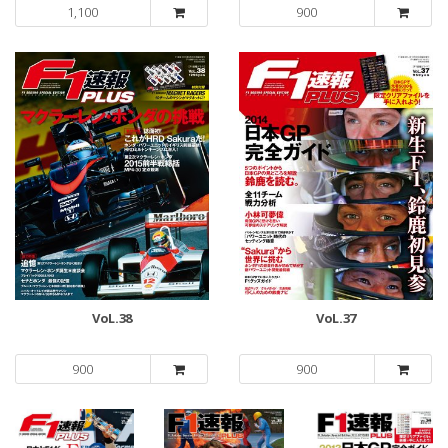
1,100
900
VoL.38
VoL.37
900
900