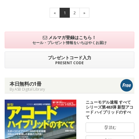
«
1
2
»
メルマガ登録はこちら！
セール・プレゼント情報を
いちはやくお届け
プレゼントコード入力
PRESENT CODE
本日無料の1冊
By ASB Digital Library
ニューモデル速報 すべて
シリーズ第483弾 新型アコ
ード ハイブリッドのすべ
て
読む