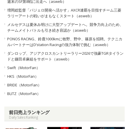
週末のSF第8戦に出走へ（asweb）
増岡総監督「パジェロ開発へ活かす」AXCR連覇を目指すチーム三菱
ラリーアートの戦いがまもなくスタート（asweb）
メルセデスは夏休み明けに大型アップデートへ。競争力向上のため、
チームメイトバトルも引き続き容認か（asweb）
PONOS RACING、鈴鹿1000kmに牧野、野中、篠原を招聘。テクニカ
ルパートナーはD’station Racingの強力体制で挑む（asweb）
ダンロップ、アジアクロスカントリーラリー2026で強豪TGRタイラン
ドと鎌田卓麻組をサポート（asweb）
Swift（MotorFan）
HKS（MotorFan）
BRIDE（MotorFan）
BLITZ（MotorFan）
前日売上ランキング
Daily Sales Ranking