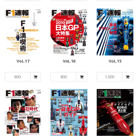
VoL.17
VoL.16
VoL.15
800
800
1,000