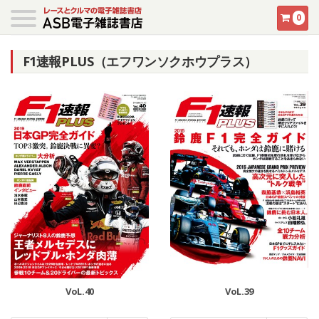
0
F1速報PLUS（エフワンソクホウプラス）
VoL.40
VoL.39