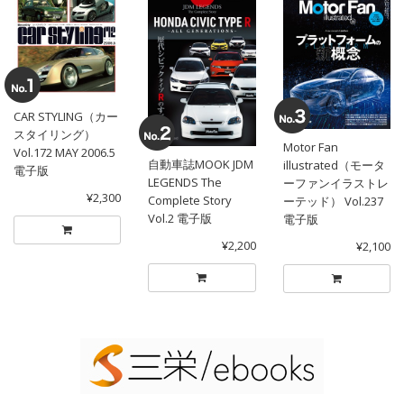
CAR STYLING（カー
スタイリング）
Motor Fan
Vol.172 MAY 2006.5
自動車誌MOOK JDM
illustrated（モータ
電子版
LEGENDS The
ーファンイラストレ
¥2,300
Complete Story
ーテッド） Vol.237
Vol.2 電子版
電子版
¥2,200
¥2,100