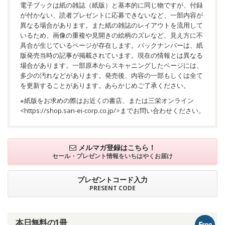
電子ブックは紙の雑誌（紙版）と基本的に同じ物ですが、付録
が付かない、読者プレゼントに応募できないなど、一部内容が
異なる場合があります。また紙の雑誌のレイアウトを流用して
いるため、画像の重複や見開きの絵柄のズレなど、見え方に不
具合が生じているページが存在します。バックナンバーは、紙
版発売当時の記事が掲載されています。現在の情報とは異なる
場合があります。一部原本からスキャニングしたページには、
多少の汚れなどがあります。発売後、内容の一部もしくは全て
を更新することがあります。あらかじめご了承ください。
※紙版をお求めの際はお近くの書店、または三栄オンライン
<
https://shop.san-ei-corp.co.jp/
>までお問い合わせください。
メルマガ登録はこちら！
セール・プレゼント情報を
いちはやくお届け
プレゼントコード入力
PRESENT CODE
本日無料の1冊