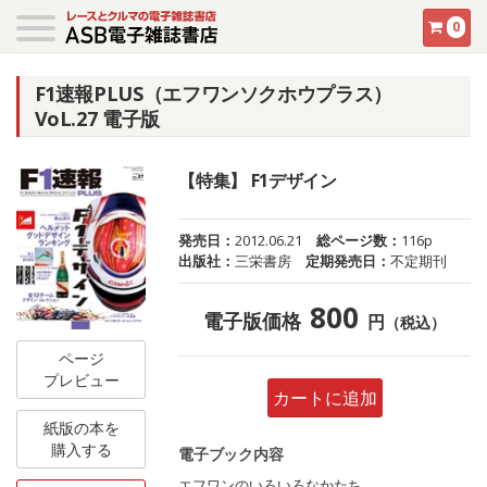
0
F1速報PLUS（エフワンソクホウプラス）
VoL.27 電子版
【特集】 F1デザイン
発売日：
2012.06.21
総ページ数：
116p
出版社：
三栄書房
定期発売日：
不定期刊
800
電子版価格
円
（税込）
ページ
プレビュー
カートに追加
紙版の本を
購入する
電子ブック内容
エフワンのいろいろなかたち