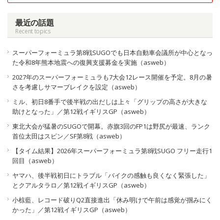
最近の話題
Recent topics
スーパーフォーミュラ第8戦SUGOでも日本自動車会議所が中心となっ
た令和8年熊本地震への復興支援募金を実施（asweb）
2027年のスーパーフォーミュラも7大会12レース開催を予定。8月の暑
さを考慮しサマーブレイクを設定（asweb）
ミル、初日8番手で後半戦の出だしは上々「グリップの高さが大きな
助けとなった」／第12戦イギリスGP（asweb）
東北大会が猛暑のSUGOで開幕。赤旗3回のFP1は野尻が最速、ランク
首位太田はスピン／SF第8戦（asweb）
【タイム結果】2026年スーパーフォーミュラ第8戦SUGO フリー走行1
回目（asweb）
ヤマハ、後半戦初日にトラブル「バイクの感触も良くなく緊張した」
とクアルタラロ／第12戦イギリスGP（asweb）
小椋藍、レコード破りQ2直接進出「休み明けで午前は感覚が掴みにく
かった」／第12戦イギリスGP（asweb）