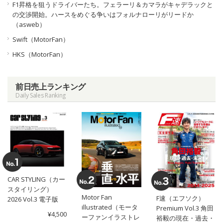
F1昇格を狙うドライバーたち。フェラーリ＆カマラがキャデラックと
の交渉開始。ハースをめぐる争いはフォルナローリがリードか
（asweb）
Swift（MotorFan）
HKS（MotorFan）
前日売上ランキング
Daily Sales Ranking
CAR STYLING（カー
スタイリング）
Motor Fan
F速（エフソク）
2026 Vol.3 電子版
illustrated（モータ
Premium Vol.3 角田
¥4,500
ーファンイラストレ
裕毅の現在・過去・