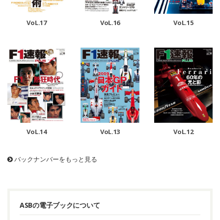
VoL.17
VoL.16
VoL.15
VoL.14
VoL.13
VoL.12
バックナンバーをもっと見る
ASBの電子ブックについて