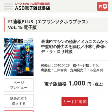
0
F1速報PLUS（エフワンソクホウプラス）
VoL.15 電子版
最速F1マシンの秘密／メカニズムから
中盤戦の勢力図を読む／小林可夢偉×
デ・ラ・ロサ対談
発売日：
2010.04.28
総ページ数：
116p
出版社：
三栄書房
定期発売日：
不定期刊
1,000
ページ
電子版価格
円
（税込）
プレビュー
紙版の本を
カートに追加
購入する