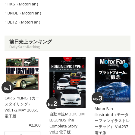
HKS（MotorFan）
BRIDE（MotorFan）
BLITZ（MotorFan）
前日売上ランキング
Daily Sales Ranking
CAR STYLING（カー
スタイリング）
Motor Fan
Vol.172 MAY 2006.5
自動車誌MOOK JDM
illustrated（モータ
電子版
LEGENDS The
ーファンイラストレ
¥2,300
Complete Story
ーテッド） Vol.237
Vol.2 電子版
電子版