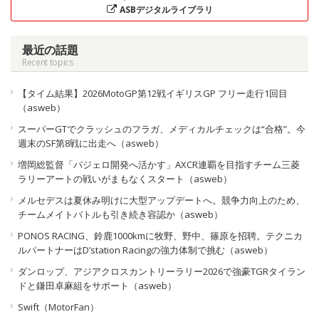
ASBデジタルライブラリ
最近の話題
Recent topics
【タイム結果】2026MotoGP第12戦イギリスGP フリー走行1回目
（asweb）
スーパーGTでクラッシュのフラガ、メディカルチェックは“合格”。今
週末のSF第8戦に出走へ（asweb）
増岡総監督「パジェロ開発へ活かす」AXCR連覇を目指すチーム三菱
ラリーアートの戦いがまもなくスタート（asweb）
メルセデスは夏休み明けに大型アップデートへ。競争力向上のため、
チームメイトバトルも引き続き容認か（asweb）
PONOS RACING、鈴鹿1000kmに牧野、野中、篠原を招聘。テクニカ
ルパートナーはD’station Racingの強力体制で挑む（asweb）
ダンロップ、アジアクロスカントリーラリー2026で強豪TGRタイラン
ドと鎌田卓麻組をサポート（asweb）
Swift（MotorFan）