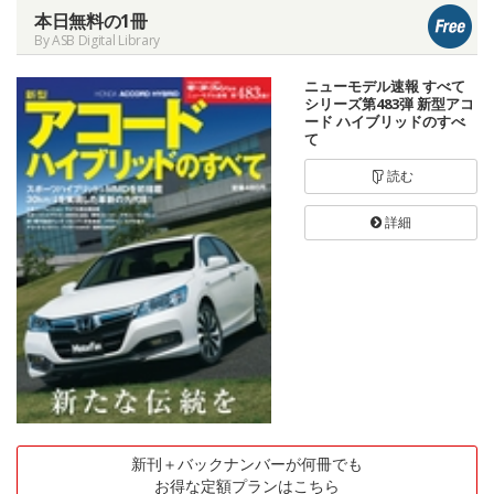
本日無料の1冊
By ASB Digital Library
ニューモデル速報 すべて
シリーズ第483弾 新型アコ
ード ハイブリッドのすべ
て
読む
詳細
新刊＋バックナンバーが何冊でも
お得な定額プランはこちら