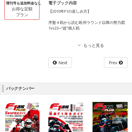
電子ブック内容
増刊号も追加料金なし
お得な定額
【2010年F1の楽しみ方】
プラン
序盤４戦から読む欧州ラウンド以降の勢力図
1vs23─“超”個人戦
Next
Prev
バックナンバー