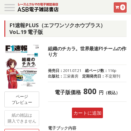
0
F1速報PLUS（エフワンソクホウプラス）
VoL.19 電子版
組織のチカラ。世界最速F1チームの作
り方
発売日：
2011.07.21
総ページ数：
116p
出版社：
三栄書房
定期発売日：
不定期刊
800
電子版価格
円
（税込）
ページ
プレビュー
カートに追加
紙の雑誌は
購入できません
電子ブック内容