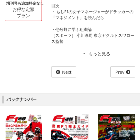
増刊号も追加料金なし
目次
お得な定額
・ もしF1の女子マネージャーがドラッカーの
プラン
『マネジメント』を読んだら
・他分野に学ぶ組織論
［スポーツ］ 小川淳司 東京ヤクルトスワロー
ズ監督
Next
Prev
バックナンバー