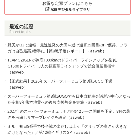
お得な定額プランはこちら
ASBデジタルライブラリ
最近の話題
Recent topics
野尻がQ3で逆転、最速連発の大田を退け通算25回目のPP獲得。フラ
ガは自己最高3番手に【第8戦予選レポート】（asweb）
TEAM 5ZIGENが鈴鹿1000kmのドライバーラインアップを発表。
GT500ドライバー3人の超豪華ラインアップで総合優勝目指す
（asweb）
【正式結果】2026年スーパーフォーミュラ第8戦SUGO 予選
（asweb）
スーパーフォーミュラ第8戦SUGOでも日本自動車会議所が中心となっ
た令和8年熊本地震への復興支援募金を実施（asweb）
2027年のスーパーフォーミュラも7大会12レース開催を予定。8月の暑
さを考慮しサマーブレイクを設定（asweb）
ミル、初日8番手で後半戦の出だしは上々「グリップの高さが大きな
助けとなった」／第12戦イギリスGP（asweb）