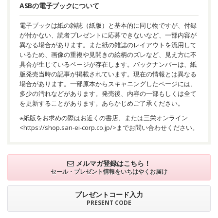
ASBの電子ブックについて
電子ブックは紙の雑誌（紙版）と基本的に同じ物ですが、付録
が付かない、読者プレゼントに応募できないなど、一部内容が
異なる場合があります。また紙の雑誌のレイアウトを流用して
いるため、画像の重複や見開きの絵柄のズレなど、見え方に不
具合が生じているページが存在します。バックナンバーは、紙
版発売当時の記事が掲載されています。現在の情報とは異なる
場合があります。一部原本からスキャニングしたページには、
多少の汚れなどがあります。発売後、内容の一部もしくは全て
を更新することがあります。あらかじめご了承ください。
※紙版をお求めの際はお近くの書店、または三栄オンライン
<
https://shop.san-ei-corp.co.jp/
>までお問い合わせください。
メルマガ登録はこちら！
セール・プレゼント情報を
いちはやくお届け
プレゼントコード入力
PRESENT CODE