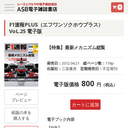
0
F1速報PLUS（エフワンソクホウプラス）
VoL.25 電子版
【特集】最新メカニズム総覧
発売日：
2012.04.21
総ページ数：
116p
出版社：
三栄書房
定期発売日：
不定期刊
800
電子版価格
円
（税込）
ページ
プレビュー
カートに追加
紙版の本を
購入する
電子ブック内容
【特集】