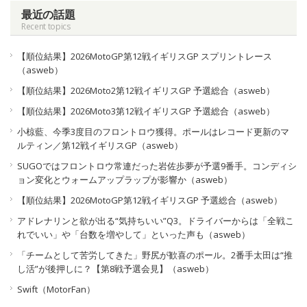
最近の話題
Recent topics
【順位結果】2026MotoGP第12戦イギリスGP スプリントレース
（asweb）
【順位結果】2026Moto2第12戦イギリスGP 予選総合（asweb）
【順位結果】2026Moto3第12戦イギリスGP 予選総合（asweb）
小椋藍、今季3度目のフロントロウ獲得。ポールはレコード更新のマ
ルティン／第12戦イギリスGP（asweb）
SUGOではフロントロウ常連だった岩佐歩夢が予選9番手。コンディシ
ョン変化とウォームアップラップが影響か（asweb）
【順位結果】2026MotoGP第12戦イギリスGP 予選総合（asweb）
アドレナリンと欲が出る“気持ちいい”Q3。ドライバーからは「全戦こ
れでいい」や「台数を増やして」といった声も（asweb）
「チームとして苦労してきた」野尻が歓喜のポール。2番手太田は“推
し活”が後押しに？【第8戦予選会見】（asweb）
Swift（MotorFan）