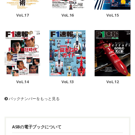
VoL.17
VoL.16
VoL.15
VoL.14
VoL.13
VoL.12
バックナンバーをもっと見る
ASBの電子ブックについて