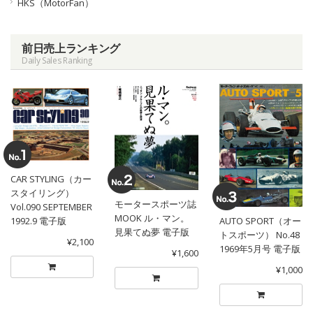
HKS（MotorFan）
前日売上ランキング
Daily Sales Ranking
CAR STYLING（カー
スタイリング）
モータースポーツ誌
Vol.090 SEPTEMBER
MOOK ル・マン。
1992.9 電子版
AUTO SPORT（オー
見果てぬ夢 電子版
トスポーツ） No.48
¥2,100
1969年5月号 電子版
¥1,600
¥1,000