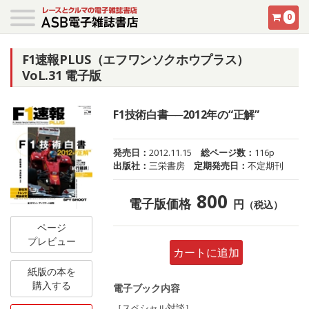
0
F1速報PLUS（エフワンソクホウプラス）
VoL.31 電子版
F1技術白書──2012年の“正解”
発売日：
2012.11.15
総ページ数：
116p
出版社：
三栄書房
定期発売日：
不定期刊
800
電子版価格
円
（税込）
ページ
プレビュー
カートに追加
紙版の本を
購入する
電子ブック内容
［スペシャル対談］