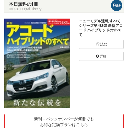
本日無料の1冊
By ASB Digital Library
ニューモデル速報 すべて
シリーズ第483弾 新型アコ
ード ハイブリッドのすべ
て
読む
詳細
新刊＋バックナンバーが何冊でも
お得な定額プランはこちら