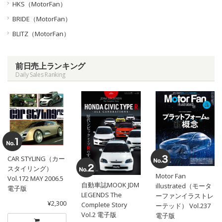
HKS（MotorFan）
BRIDE（MotorFan）
BLITZ（MotorFan）
前日売上ランキング
Daily Sales Ranking
CAR STYLING（カー
スタイリング）
Motor Fan
Vol.172 MAY 2006.5
自動車誌MOOK JDM
illustrated（モータ
電子版
LEGENDS The
ーファンイラストレ
¥2,300
Complete Story
ーテッド） Vol.237
Vol.2 電子版
電子版