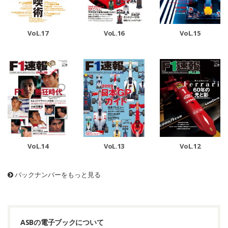
VoL.17
VoL.16
VoL.15
VoL.14
VoL.13
VoL.12
バックナンバーをもっと見る
ASBの電子ブックについて