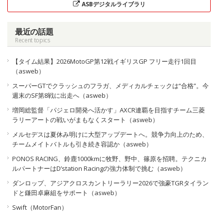
ASBデジタルライブラリ
最近の話題
Recent topics
【タイム結果】2026MotoGP第12戦イギリスGP フリー走行1回目
（asweb）
スーパーGTでクラッシュのフラガ、メディカルチェックは“合格”。今
週末のSF第8戦に出走へ（asweb）
増岡総監督「パジェロ開発へ活かす」AXCR連覇を目指すチーム三菱
ラリーアートの戦いがまもなくスタート（asweb）
メルセデスは夏休み明けに大型アップデートへ。競争力向上のため、
チームメイトバトルも引き続き容認か（asweb）
PONOS RACING、鈴鹿1000kmに牧野、野中、篠原を招聘。テクニカ
ルパートナーはD’station Racingの強力体制で挑む（asweb）
ダンロップ、アジアクロスカントリーラリー2026で強豪TGRタイラン
ドと鎌田卓麻組をサポート（asweb）
Swift（MotorFan）