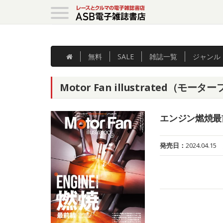
無料
SALE
雑誌
一覧
ジャンル
Motor Fan illustrated（モ
エンジン燃焼最
発売日：
2024.04.15