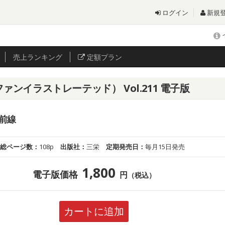
ログイン
新規
売上
ランキング
定額プラン
ーターファンイラストレーテッド） Vol.211 電子版
前線
総ページ数：
108p
出版社：
三栄
定期発売日：
毎月15日発売
1,800
電子版価格
円
（税込）
カートに追加