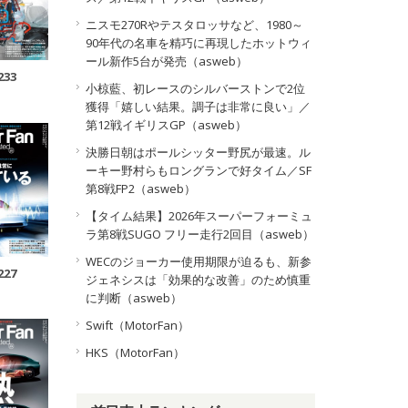
ニスモ270Rやテスタロッサなど、1980～
90年代の名車を精巧に再現したホットウィ
ール新作5台が発売（asweb）
233
小椋藍、初レースのシルバーストンで2位
獲得「嬉しい結果。調子は非常に良い」／
第12戦イギリスGP（asweb）
決勝日朝はポールシッター野尻が最速。ル
ーキー野村らもロングランで好タイム／SF
第8戦FP2（asweb）
【タイム結果】2026年スーパーフォーミュ
ラ第8戦SUGO フリー走行2回目（asweb）
WECのジョーカー使用期限が迫るも、新参
227
ジェネシスは「効果的な改善」のため慎重
に判断（asweb）
Swift（MotorFan）
HKS（MotorFan）