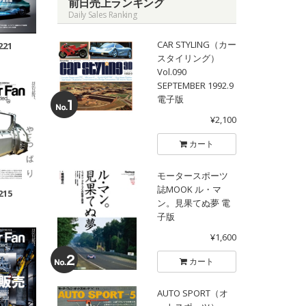
前日売上ランキング
Daily Sales Ranking
CAR STYLING（カー
221
スタイリング）
Vol.090
SEPTEMBER 1992.9
電子版
¥2,100
カート
モータースポーツ
誌MOOK ル・マ
215
ン。見果てぬ夢 電
子版
¥1,600
カート
AUTO SPORT（オ