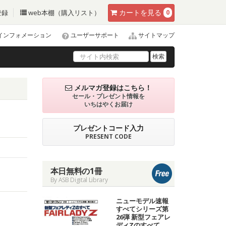
カート
を見る
登録
web本棚（購入リスト）
0
インフォメーション
ユーザーサポート
サイトマップ
検索
メルマガ登録はこちら！
セール・プレゼント情報を
いちはやくお届け
プレゼントコード入力
PRESENT CODE
本日無料の1冊
By ASB Digital Library
ニューモデル速報
すべてシリーズ第
26弾 新型フェアレ
ディZのすべて