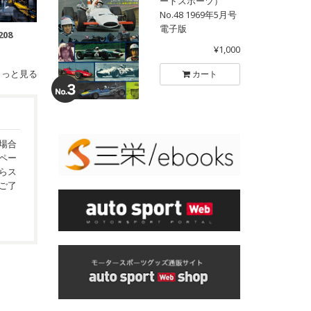
ートスポーツ）
No.48 1969年5月号
電子版
208
¥1,000
もっと見る
カート
場合
ペー
らス
ご了