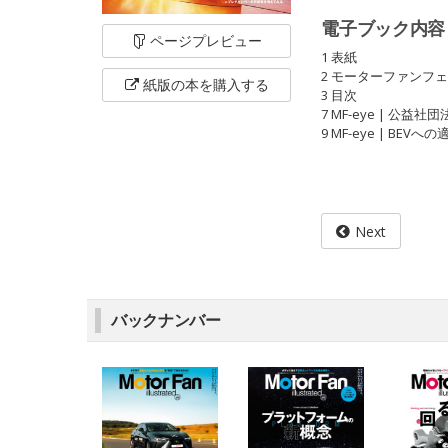
電子ブック内容
ページ
プレビュー
1 表紙
2 モーターファンフェス
紙版の本を
購入する
3 目次
7 MF-eye | 
9 MF-eye | 
Next
バックナンバー