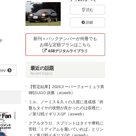
読む
詳細
新刊＋バックナンバーが何冊でも
ヤ
お得な定額プランはこちら
ASBデジタルライブラリ
最近の話題
rev
Recent topics
【暫定結果】2026スーパーフォーミュラ第
8戦SUGO 決勝（asweb）
ミル、ノーミス＆久々の入賞に達成感「終
盤もタイヤの状態が良かったのは収穫だ」
／第12戦イギリスGP（asweb）
クアルタラロ、スプリントはタイヤ摩耗に
苦戦「ミディアムを履いていれば」とリン
ス／第12戦イギリスGP（asweb）