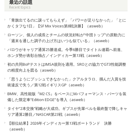
最近の話題
Recent topics
「青旗出てるのに譲ってもらえず」「パワーが足りなかった」「とに
かくタフな1日」【SF Mix Voices第8戦決勝】（asweb）
ローソン、個人の成長とチームの状況好転が“中団トップ”の原動力に
「週末を通した調子の上げ方はいつも似ている」（asweb）
パロウがキャリア通算25勝達成。今季6勝目でタイトル連覇へ前進、
ホンダ勢が表彰台独占／インディカー第13戦（asweb）
初の共同BoPテストはIMSA規則を適用。SROとの協力でGT3性能調整
の精度向上を図る（asweb）
「思うようにプッシュできなかった」クアルタラロ、掴んだ入賞を技
術違反で失う／第12戦イギリスGP（asweb）
BMW、高性能版『M2 CS』をベースにMパフォーマンス・パーツを装
備した限定車“Edition EDGE”を導入（asweb）
タイヤ“2本交換”戦略が大成功。ギブスが先輩ベルを最終盤で降しキャ
リア通算2勝目／NASCAR第23戦（asweb）
【順位結果】2026年インディカー第13戦ポートランド 決勝
（asweb）