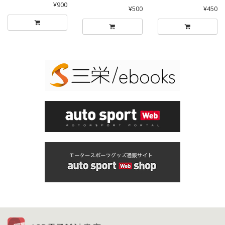
¥900
¥500
¥450