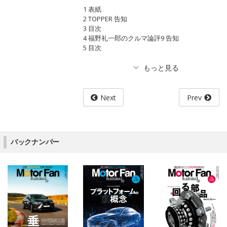
1 表紙
2 TOPPER 告知
3 目次
4 福野礼一郎のクルマ論評9 告知
5 目次
Next
Prev
バックナンバー