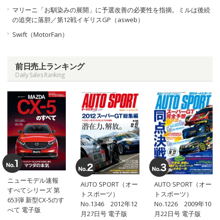
マリーニ「お馴染みの展開」に予選改善の必要性を指摘。ミルは後続
の追突に落胆／第12戦イギリスGP（asweb）
Swift（MotorFan）
前日売上ランキング
Daily Sales Ranking
ニューモデル速報
AUTO SPORT（オー
AUTO SPORT（オー
すべてシリーズ 第
トスポーツ）
トスポーツ）
653弾 新型CX-5のす
No.1346 2012年12
No.1226 2009年10
べて 電子版
月27日号 電子版
月22日号 電子版